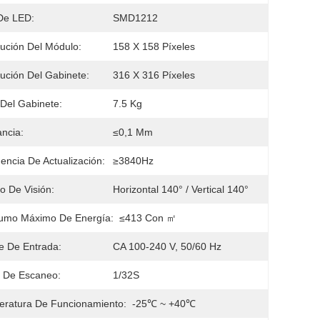
De LED:
SMD1212
ución Del Módulo:
158 X 158 Píxeles
ución Del Gabinete:
316 X 316 Píxeles
Del Gabinete:
7.5 Kg
ancia:
≤0,1 Mm
encia De Actualización:
≥3840Hz
o De Visión:
Horizontal 140° / Vertical 140°
umo Máximo De Energía:
≤413 Con ㎡
je De Entrada:
CA 100-240 V, 50/60 Hz
 De Escaneo:
1/32S
ratura De Funcionamiento:
-25℃ ~ +40℃