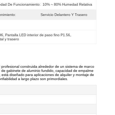
dad De Funcionamiento:
10% ~ 80% Humedad Relativa
nimiento:
Servicio Delantero Y Trasero
96
, 
Pantalla LED interior de paso fino P1.56
, 
al y trasero
el profesional construida alrededor de un sistema de marco
de gabinete de aluminio fundido, capacidad de empalme
 está diseñado para aplicaciones de alquiler y montaje de
onfiabilidad a largo plazo son primordiales.