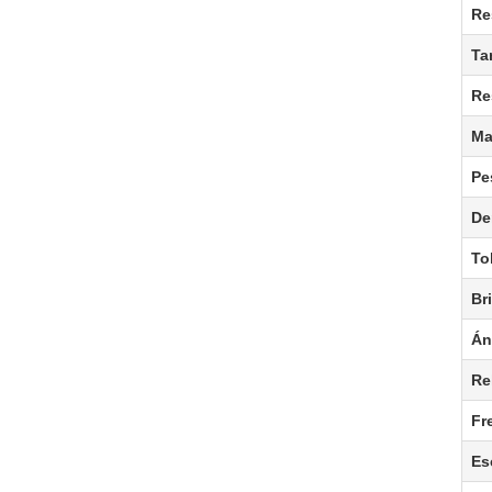
Re
Ta
Re
Ma
Pe
De
To
Bri
Án
Re
Fr
Es