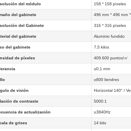
solución del módulo
158 * 158 píxeles
maño del gabinete
496 mm * 496 mm 
solución del Gabinete
316 * 316 píxeles
terial del gabinete
Aluminio fundido
so del gabinete
7,5 kilos
nsidad de píxeles
409.600 puntos/㎡
lerancia
≤0,1 mm
llo
≥800 liendres
gulo de visión
Horizontal 140° / Ve
lación de contraste
5000:1
ecuencia de actualización
≥3840Hz
cala de grises
14 bits