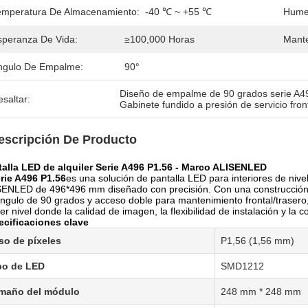
emperatura De Almacenamiento:
-40 ℃ ~ +55 ℃
Hume
speranza De Vida:
≥100,000 Horas
Mante
ngulo De Empalme:
90°
Diseño de empalme de 90 grados serie A4
saltar:
Gabinete fundido a presión de servicio front
escripción De Producto
talla LED de alquiler Serie A496 P1.56 - Marco ALISENLED
rie A496 P1.56
es una solución de pantalla LED para interiores de niv
ENLED de 496*496 mm diseñado con precisión. Con una construcción 
ngulo de 90 grados y acceso doble para mantenimiento frontal/trasero,
er nivel donde la calidad de imagen, la flexibilidad de instalación y la c
ecificaciones clave
so de píxeles
P1,56 (1,56 mm)
po de LED
SMD1212
maño del módulo
248 mm * 248 mm