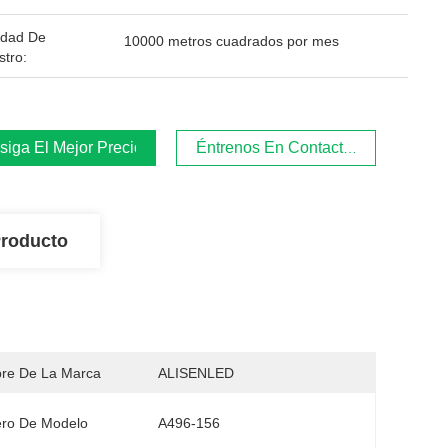
idad De
10000 metros cuadrados por mes
stro:
iga El Mejor Precio
Éntrenos En Contacto Con
Producto
re De La Marca
ALISENLED
ro De Modelo
A496-156