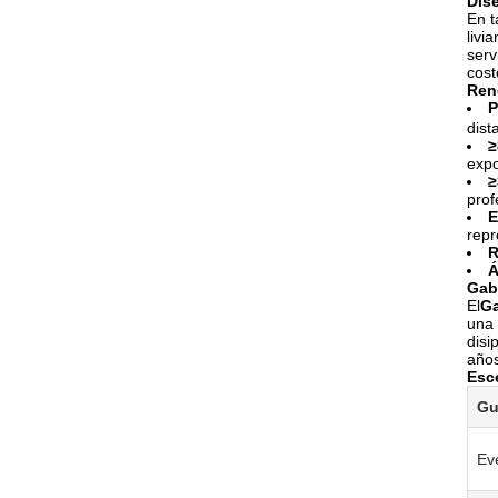
Dis
En t
livi
serv
cost
Ren
P
dist
≥
expo
≥
prof
E
repr
R
Á
Gab
El
Ga
una 
disi
años
Esc
Gu
Ev