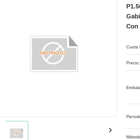
P1.5
Gabi
Con
Cuota 
Precio:
Embala
Períod
Métod