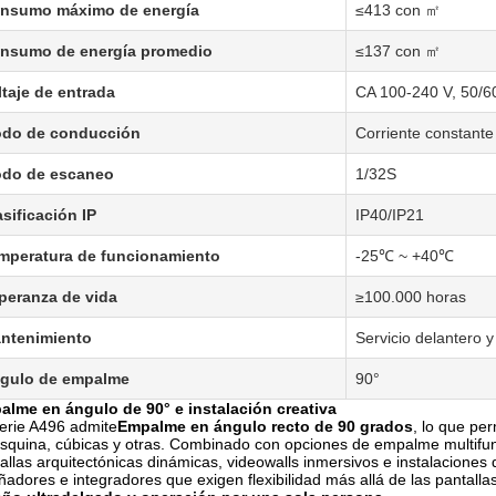
nsumo máximo de energía
≤413 con ㎡
nsumo de energía promedio
≤137 con ㎡
ltaje de entrada
CA 100-240 V, 50/6
do de conducción
Corriente constante
do de escaneo
1/32S
asificación IP
IP40/IP21
mperatura de funcionamiento
-25℃ ~ +40℃
peranza de vida
≥100.000 horas
ntenimiento
Servicio delantero y
gulo de empalme
90°
alme en ángulo de 90° e instalación creativa
erie A496 admite
Empalme en ángulo recto de 90 grados
, lo que pe
squina, cúbicas y otras. Combinado con opciones de empalme multifun
allas arquitectónicas dinámicas, videowalls inmersivos e instalaciones 
ñadores e integradores que exigen flexibilidad más allá de las pantalla