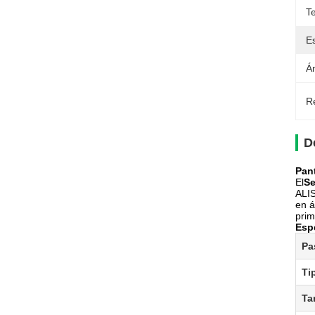
T
E
Á
Re
D
Pan
El
Se
ALIS
en á
prim
Esp
Pa
Ti
Ta