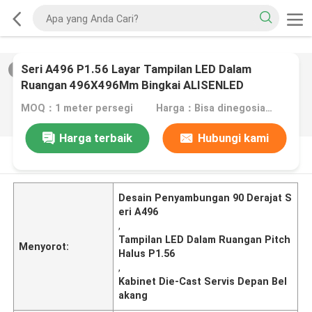
Seri A496 P1.56 Layar Tampilan LED Dalam
2
/
0
Ruangan 496X496Mm Bingkai ALISENLED
Penyambungan 90 Derajat Kabinet Aluminium Die-
MOQ：1 meter persegi
Harga：Bisa dinegosiasikan
Cast
Harga terbaik
Hubungi kami
DESKRIPSI PRODUK
Desain Penyambungan 90 Derajat S
eri A496
,
Tampilan LED Dalam Ruangan Pitch
Menyorot:
Halus P1.56
,
Kabinet Die-Cast Servis Depan Bel
akang