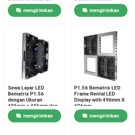
Bingkai ALISENLED
Bingkai Pameran
Penyambungan 90
Bematrix GOB
mengirimkan
mengirimkan
Derajat Kabinet
496X496Mm Kabinet
Aluminium Die-Cast
Aluminium Die-Cast
permintaan
permintaan
Sewa Layar LED
P1.56 Bematrix LED
Bematrix P1.56
Frame Rental LED
Rumah
dengan Ukuran
Display with 496mm X
496mm x 496mm dan
496mm
Teknologi GOB
Produk
mengirimkan
mengirimkan
permintaan
permintaan
Pertunjukan VR