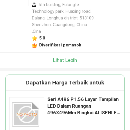
5th building, Fulongte
Technology park, Huaxing road,
Dalang, Longhua district, 518109,
Shenzhen, Guangdong, China
,Cina
5.0
Diverifikasi pemasok
Lihat Lebih
Dapatkan Harga Terbaik untuk
Seri A496 P1.56 Layar Tampilan
LED Dalam Ruangan
496X496Mm Bingkai ALISENLED
Penyambungan 90 Derajat
Kabinet Aluminium Die-Cast