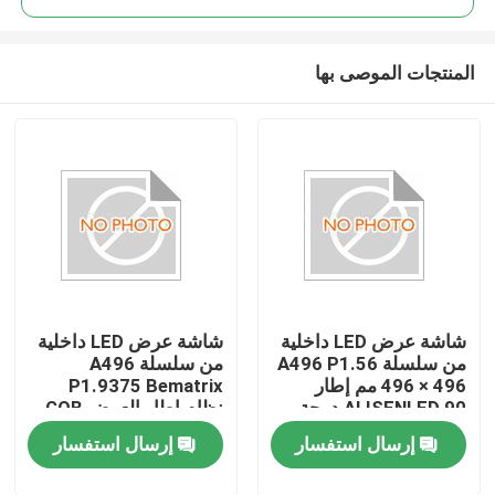
المنتجات الموصى بها
شاشة عرض LED داخلية
شاشة عرض LED داخلية
من سلسلة A496 P1.56
من سلسلة A496
496 × 496 مم إطار
P1.9375 Bematrix
ALISENLED 90 درجة
نظام إطار العرض GOB
الربط خزانة ألومنيوم
496x496mm خزانة
إرسال استفسار
إرسال استفسار
مصبوبة بالقالب
ألومنيوم مصبوبة