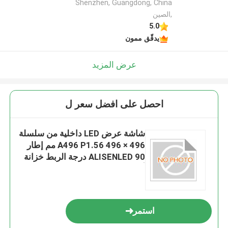
Shenzhen, Guangdong, China
,الصين
5.0
يدقّق ممون
عرض المزيد
احصل على افضل سعر ل
شاشة عرض LED داخلية من سلسلة
A496 P1.56 496 × 496 مم إطار
ALISENLED 90 درجة الربط خزانة
ألومنيوم مصبوبة بالقالب
استمر