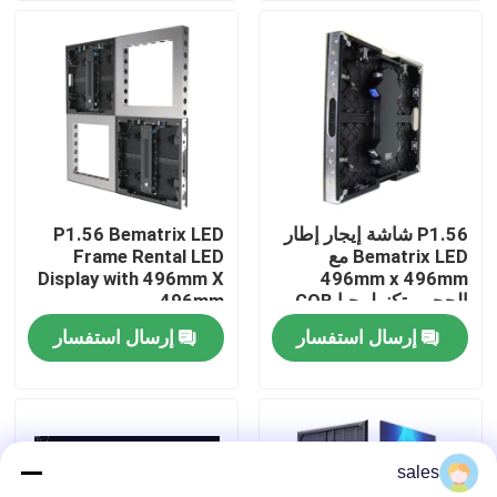
P1.56 شاشة إيجار إطار
P1.56 Bematrix LED
Bematrix LED مع
Frame Rental LED
Display with 496mm X
496mm x 496mm
الحجم وتكنولوجيا GOB
496mm
إرسال استفسار
إرسال استفسار
المنزل
المنتجات
sales
برنامج VR