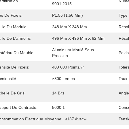
rtification
Numé
9001:2015
s De Pixels:
P1,56 (1,56 Mm)
Type
ille Du Module:
248 Mm X 248 Mm
Résol
ille De L'armoire:
496 Mm X 496 Mm X 62 Mm
Résol
Aluminium Moulé Sous 
atériau Du Meuble:
Poids
Pression
nsité De Pixels:
409 600 Points/㎡
Tolér
uminosité:
≥800 Lentes
Taux 
helle De Gris:
14 Bits
Angle
apport De Contraste:
5000:1
Conso
onsommation Électrique Moyenne:
≤137 Avec㎡
Tensi