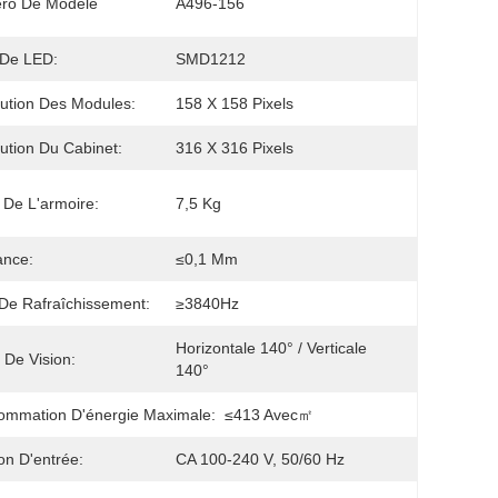
ro De Modèle
A496-156
 De LED:
SMD1212
ution Des Modules:
158 X 158 Pixels
ution Du Cabinet:
316 X 316 Pixels
 De L'armoire:
7,5 Kg
ance:
≤0,1 Mm
De Rafraîchissement:
≥3840Hz
Horizontale 140° / Verticale 
 De Vision:
140°
mmation D'énergie Maximale:
≤413 Avec㎡
on D'entrée:
CA 100-240 V, 50/60 Hz