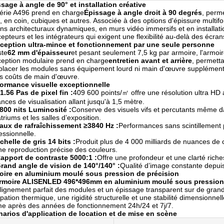
sage à angle de 90° et installation créative
érie A496 prend en charge
Épissage à angle droit à 90 degrés
, perm
, en coin, cubiques et autres. Associée à des options d'épissure multif
ns architecturaux dynamiques, en murs vidéo immersifs et en installatio
epteurs et les intégrateurs qui exigent une flexibilité au-delà des écran
ception ultra-mince et fonctionnement par une seule personne
ste
62 mm d'épaisseur
et pesant seulement 7,5 kg par armoire, l'armoi
eption modulaire prend en charge
entretien avant et arrière
, permetta
lacer les modules sans équipement lourd ni main d'œuvre supplémentair
es coûts de main d'œuvre.
formance visuelle exceptionnelle
1.56 Pas de pixel fin :
409 600 points/㎡ offre une résolution ultra HD 
ances de visualisation allant jusqu'à 1,5 mètre.
800 nits Luminosité :
Conserve des visuels vifs et percutants même da
atriums et les salles d’exposition.
aux de rafraîchissement ≥3840 Hz :
Performances sans scintillement p
essionnelle.
chelle de gris 14 bits :
Produit plus de 4 000 milliards de nuances de 
ne reproduction précise des couleurs.
apport de contraste 5000:1 :
Offre une profondeur et une clarté rich
rand angle de vision de 140°/140° :
Qualité d’image constante depuis
oire en aluminium moulé sous pression de précision
rmoire ALISENLED 496*496mm en aluminium moulé sous pression
lignement parfait des modules et un épissage transparent sur de grand
ipation thermique, une rigidité structurelle et une stabilité dimension
 après des années de fonctionnement 24h/24 et 7j/7.
arios d'application de location et de mise en scène