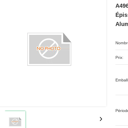
A496
Épis
Alum
Nombre
Prix:
Emball
Périod