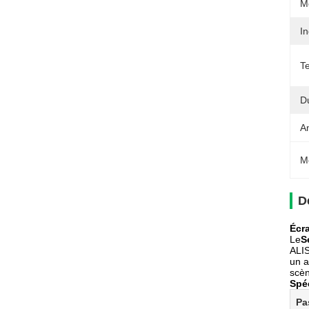
M
In
T
D
A
M
D
Écr
Le
S
ALIS
un a
scèn
Spéc
Pa