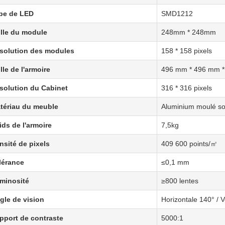
pe de LED
SMD1212
ille du module
248mm * 248mm
solution des modules
158 * 158 pixels
lle de l'armoire
496 mm * 496 mm 
solution du Cabinet
316 * 316 pixels
tériau du meuble
Aluminium moulé so
ids de l'armoire
7,5kg
nsité de pixels
409 600 points/㎡
lérance
≤0,1 mm
minosité
≥800 lentes
gle de vision
Horizontale 140° / V
pport de contraste
5000:1