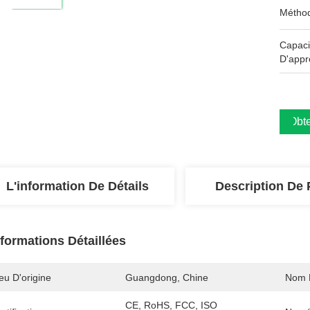
Méthod
Capaci
D'appr
Obte
L'information De Détails
Description De 
nformations Détaillées
eu D'origine
Guangdong, Chine
Nom 
CE, RoHS, FCC, ISO 