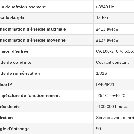
ux de rafraîchissement
≥3840 Hz
helle de gris
14 bits
nsommation d'énergie maximale
≤413 avec㎡
nsommation d'énergie moyenne
≤137 avec㎡
nsion d'entrée
CA 100-240 V, 50/6
de de conduite
Courant constant
de de numérisation
1/32S
dice IP
IP40/IP21
mpérature de fonctionnement
-25 ℃ ~ +40 ℃
rée de vie
≥100 000 heures
tretien
Service avant et arr
gle d'épissage
90°