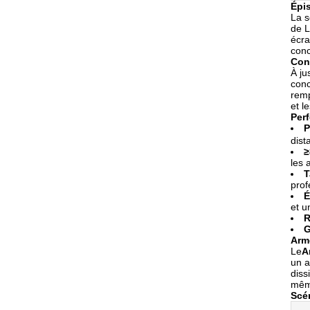
Épis
La s
de L
écra
conc
Con
À ju
conc
remp
et l
Per
P
dist
≥
les 
T
prof
É
et u
R
G
Arm
Le
A
un a
diss
même
Scén