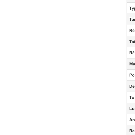
Ty
Ta
Ré
Tai
Ré
Ma
Po
De
To
Lu
An
Ra