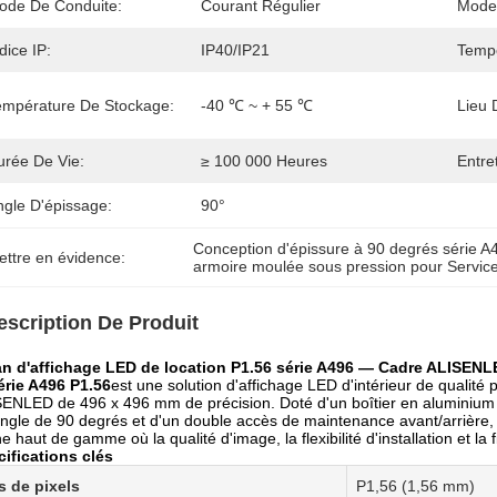
ode De Conduite:
Courant Régulier
Mode 
dice IP:
IP40/IP21
Tempé
empérature De Stockage:
-40 ℃ ~ + 55 ℃
Lieu 
urée De Vie:
≥ 100 000 Heures
Entre
ngle D'épissage:
90°
Conception d'épissure à 90 degrés série A
ettre en évidence:
armoire moulée sous pression pour Service 
escription De Produit
an d'affichage LED de location P1.56 série A496 — Cadre ALISEN
érie A496 P1.56
est une solution d'affichage LED d'intérieur de qualité
ENLED de 496 x 496 mm de précision. Doté d'un boîtier en aluminium
ngle de 90 degrés et d'un double accès de maintenance avant/arrière, i
e haut de gamme où la qualité d'image, la flexibilité d'installation et la 
ifications clés
s de pixels
P1,56 (1,56 mm)