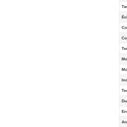
Ta
Éc
Co
Co
Te
Mo
Mo
In
Te
Du
En
An