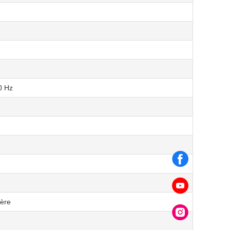
0 Hz
ière