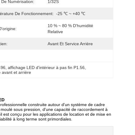
De Numérisation:
1/32S
rature De Fonctionnement:
-25 ℃ ~ +40 ℃
10 % ~ 80 % D'humidité 
D'origine:
Relative
tien:
Avant Et Service Arrière
496
, 
affichage LED d'intérieur à pas fin P1.56
, 
avant et arrière
LED
 professionnelle construite autour d'un système de cadre
 moulé sous pression, d'une capacité de raccordement à
l est conçu pour les applications de location et de mise en
fiabilité à long terme sont primordiales.