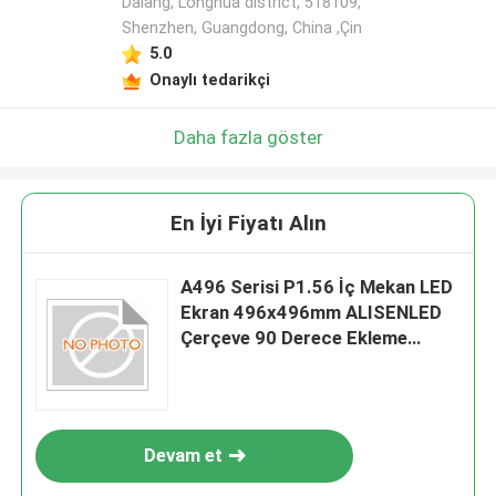
Dalang, Longhua district, 518109,
Shenzhen, Guangdong, China ,Çin
5.0
Onaylı tedarikçi
Daha fazla göster
En İyi Fiyatı Alın
A496 Serisi P1.56 İç Mekan LED
Ekran 496x496mm ALISENLED
Çerçeve 90 Derece Ekleme
Döküm Alüminyum Dolap
Devam et