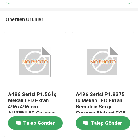
Önerilen Ürünler
A496 Serisi P1.56 İç
A496 Serisi P1.9375
Mekan LED Ekran
İç Mekan LED Ekran
496x496mm
Bematrix Sergi
ALISENLED Çerçeve
Çerçeve Sistemi GOB
90 Derece Ekleme
496x496mm Döküm
Talep Gönder
Talep Gönder
Döküm Alüminyum
Alüminyum Dolap
Dolap