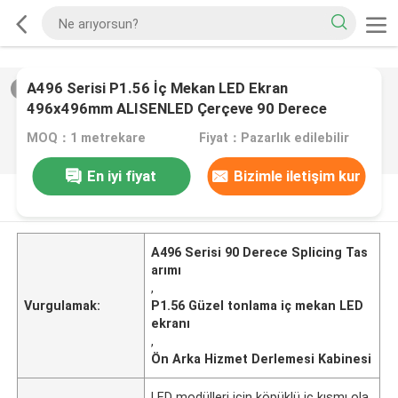
A496 Serisi P1.56 İç Mekan LED Ekran
2
/
0
496x496mm ALISENLED Çerçeve 90 Derece
Ekleme Döküm Alüminyum Dolap
MOQ：1 metrekare
Fiyat：Pazarlık edilebilir
En iyi fiyat
Bizimle iletişim kur
ÜRüN AçıKLAMASı
A496 Serisi 90 Derece Splicing Tas
arımı
,
Vurgulamak:
P1.56 Güzel tonlama iç mekan LED
ekranı
,
Ön Arka Hizmet Derlemesi Kabinesi
LED modülleri için köpüklü iç kısmı ola