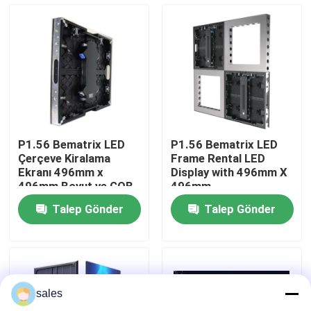
P1.56 Bematrix LED
P1.56 Bematrix LED
Çerçeve Kiralama
Frame Rental LED
Ekranı 496mm x
Display with 496mm X
496mm Boyut ve GOB
496mm
Teknolojisi
Talep Gönder
Talep Gönder
Evde
Ürün
sales
VR Gösterisi