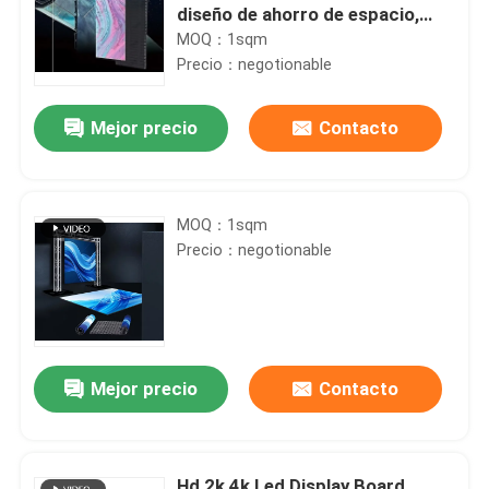
diseño de ahorro de espacio,
espectáculos, teatro
MOQ：1sqm
Precio：negotionable
Mejor precio
Contacto
MOQ：1sqm
Precio：negotionable
Mejor precio
Contacto
Hd 2k 4k Led Display Board