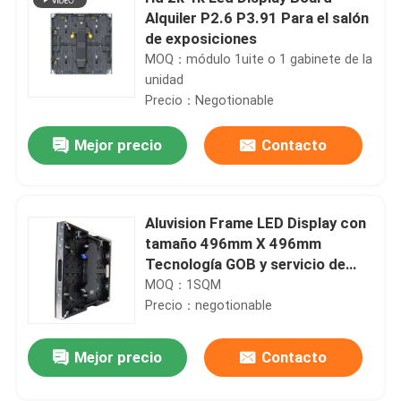
Alquiler P2.6 P3.91 Para el salón
de exposiciones
MOQ：módulo 1uite o 1 gabinete de la
unidad
Precio：Negotionable
Mejor precio
Contacto
Aluvision Frame LED Display con
tamaño 496mm X 496mm
Tecnología GOB y servicio de
primera mano
MOQ：1SQM
Precio：negotionable
Mejor precio
Contacto