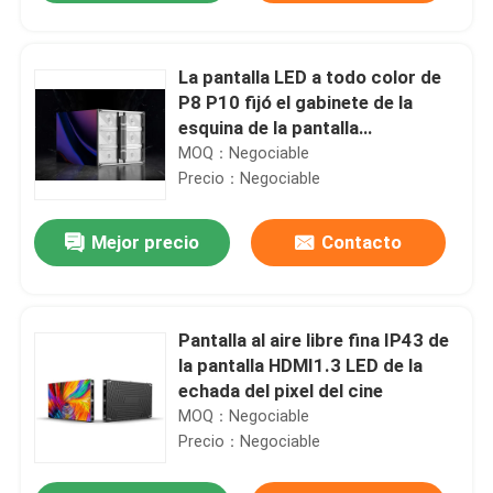
La pantalla LED a todo color de
P8 P10 fijó el gabinete de la
esquina de la pantalla
960mmx960m m del LED
MOQ：Negociable
Precio：Negociable
Mejor precio
Contacto
Pantalla al aire libre fina IP43 de
En casa
la pantalla HDMI1.3 LED de la
echada del pixel del cine
Productos
MOQ：Negociable
Precio：Negociable
Espectáculo VR