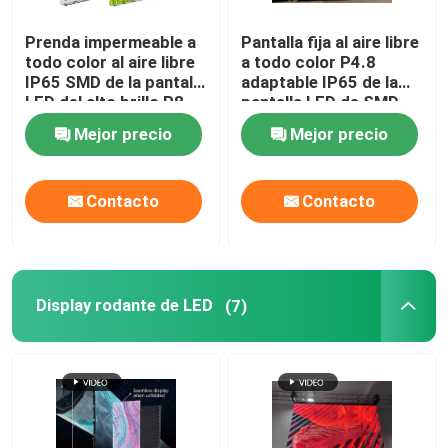
Prenda impermeable a
Pantalla fija al aire libre
Pantalla LED para taxis
todo color al aire libre
a todo color P4.8
IP65 SMD de la pantalla
adaptable IP65 de la
LED del alto brillo P8
pantalla LED de SMD
Pantalla LED de piso
Mejor precio
Mejor precio
Pantalla flexible del LED
Contacto
Contacto
Pantalla creativa de la pantalla LED
PANTALLA LED DE SUELO
Display rodante de LED
(7)