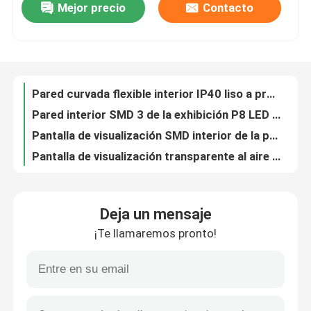
Mejor precio
Contacto
La pared video de la pantalla LED del AOB de la pantalla de la cortina creativa de la prenda impermeable LED ESCUPE
PWB creativo de la pantalla LED de la bola de la pantalla P2.9 de la pantalla LED SMD2020
Sobre nosotros
Pantalla LED flexible irregular a prueba de polvo RGB creativo a todo color
Los paneles video flexibles video IP41 de la pared SMD1515 LED del panel de DP1.2 LED
Recorrido por la fábrica
Pared curvada flexible interior IP40 liso a prueba de polvo de SMD1010 LED
Pared interior SMD 3 de la exhibición P8 LED del perímetro del estadio del deporte en 1
Control de calidad
Pantalla de visualización SMD interior de la pared del deporte P8 LED del estadio flexible
Pantalla de visualización transparente al aire libre HD P7.8 7.81m m de SMD1921 LED
Contacta con nosotros
Fondo de escenario de pantalla LED de piso HD Disparos XR a todo color para interiores disponibles
Pantalla interactiva HDMI1.3 a todo color SMD2020 de la pantalla LED del piso P3.9
Deja un mensaje
Noticias
Prenda impermeable del RGB del fondo de etapa de la pantalla de la pantalla LED del piso del PWB
¡Te llamaremos pronto!
Publicidad de pantalla al aire libre de la pantalla LED 1R1G1B SMD1921 LED del top del taxi P5
Solicitar una cita
El top del taxi P5 exhibe SMD1921 la muestra de publicidad del taxi LED IP65 al aire libre
Pantalla al aire libre 3.33m m IP65 del taxi de la publicidad inconsútil LED de la pantalla LED
2 SMD2121 publicidad de pantalla lateral del taxi LED P2.5 al aire libre 1R1G1B
Exhibición llevada a todo color al aire libre