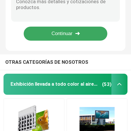
Pantalla SMD2020 del fondo de etapa de la prenda impermeable de la pantalla de la pantalla LED del piso P3.91
Pantalla LED IP43 del fondo de etapa de la pantalla P8.928 de la pantalla LED del piso de DVI
Display rodante de LED
Pantalla LED de alquiler SMD2020 de la etapa de la pantalla IP43 de la pantalla LED del piso de HD P6.25
Pantalla LED al aire libre del SDI HD de la pantalla de la pantalla LED del piso de la etapa P4.81 a prueba de polvo
Exhibición llevada de alquiler
Pantalla LED al aire libre a prueba de polvo IP65 del perímetro de la pantalla P6.67 del estadio LED
Pantallas transparentes del LED
OTRAS CATEGORÍAS DE NOSOTROS
Pantalla interior de la pantalla LED
Exhibición llevada a todo color al aire libre
(53)
Pantalla fina de la echada del pixel
Exhibición de la bandera del LED
Pantalla LED comercial