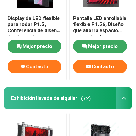
Display de LED flexible
Pantalla LED enrollable
para rodar P1.5,
flexible P1.56, Diseño
Conferencia de diseño
que ahorra espacio
de ahorro de espacio,
para salas de
espectáculos, teatro
conferencias y
Mejor precio
Mejor precio
reuniones
Contacto
Contacto
Exhibición llevada de alquiler
(72)