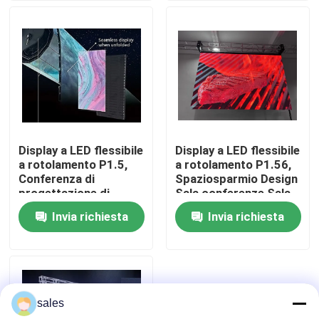
Su di noi
Visita alla fabbrica
Controllo della qualità
Display a LED flessibile
Display a LED flessibile
a rotolamento P1.5,
a rotolamento P1.56,
Contattaci
Conferenza di
Spaziosparmio Design
progettazione di
Sala conferenze Sala
risparmio di spazio,
riunioni
Invia richiesta
Invia richiesta
Notizie
spettacoli, teatro
Chiedi un preventivo
sales
Esposizione principale colore pieno all'aperto