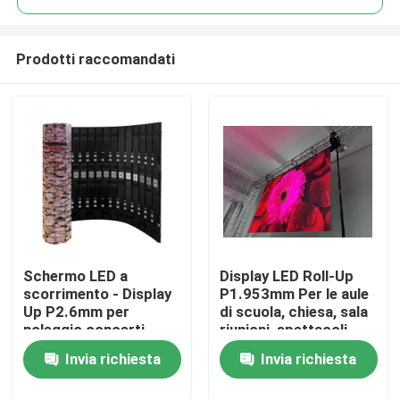
Prodotti raccomandati
Schermo LED a
Display LED Roll-Up
Casa.
scorrimento - Display
P1.953mm Per le aule
Up P2.6mm per
di scuola, chiesa, sala
noleggio concerti,
riunioni, spettacoli
Prodotti
eventi, spettacoli e
Invia richiesta
Invia richiesta
sale XR
Spettacolo VR