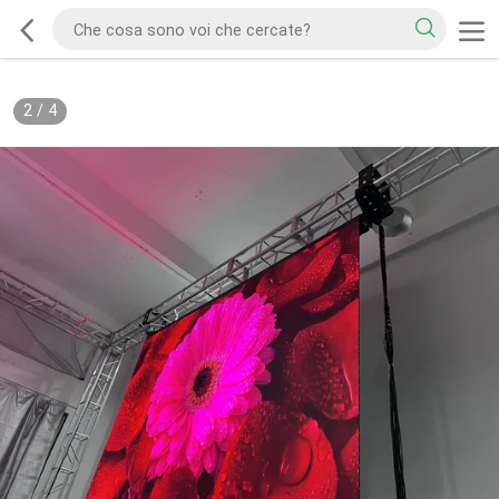
2
/
4