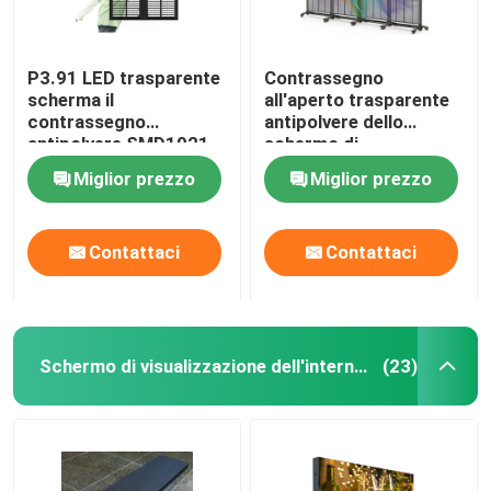
P3.91 LED trasparente
Contrassegno
scherma il
all'aperto trasparente
contrassegno
antipolvere dello
antipolvere SMD1921
schermo di
di HD Digital
visualizzazione del LED
Miglior prezzo
Miglior prezzo
IP65 P3.91 Digital
Contattaci
Contattaci
Schermo di visualizzazione dell'interno del LED
(23)