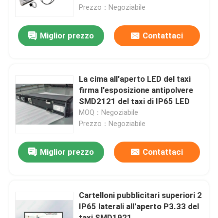
Prezzo：Negoziabile
Su di noi
Miglior prezzo
Contattaci
Visita alla fabbrica
La cima all'aperto LED del taxi
Controllo della qualità
firma l'esposizione antipolvere
SMD2121 del taxi di IP65 LED
MOQ：Negoziabile
Contattaci
Prezzo：Negoziabile
Notizie
Miglior prezzo
Contattaci
Chiedi un preventivo
Cartelloni pubblicitari superiori 2
IP65 laterali all'aperto P3.33 del
Esposizione principale colore pieno all'aperto
taxi SMD1921