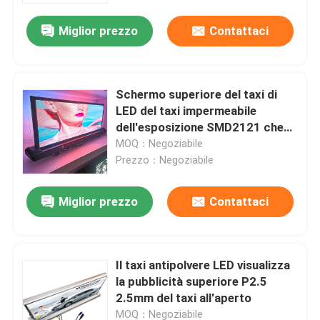
Miglior prezzo
Contattaci
Schermo superiore del taxi di
LED del taxi impermeabile
dell'esposizione SMD2121 che
annuncia P5
MOQ：Negoziabile
Prezzo：Negoziabile
Miglior prezzo
Contattaci
Casa.
Il taxi antipolvere LED visualizza
Prodotti
la pubblicità superiore P2.5
2.5mm del taxi all'aperto
Spettacolo VR
MOQ：Negoziabile