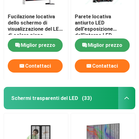
Fucilazione locativa
Parete locativa
dello schermo di
antiurto LED
visualizzazione del LED
dell'esposizione
di colore pieno
dell'interno LED
dell'interno P1.9 XR
dell'affitto di RGB P1.5
Miglior prezzo
Miglior prezzo
video
Contattaci
Contattaci
Schermi trasparenti del LED
(33)