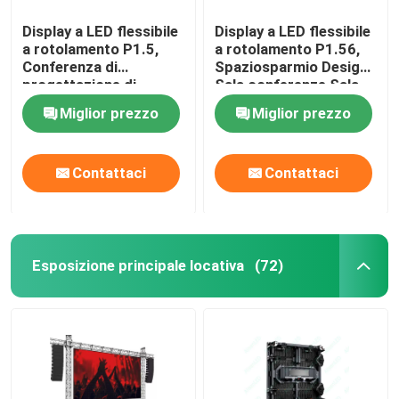
Display a LED flessibile
Display a LED flessibile
a rotolamento P1.5,
a rotolamento P1.56,
Conferenza di
Spaziosparmio Design
progettazione di
Sala conferenze Sala
risparmio di spazio,
riunioni
Miglior prezzo
Miglior prezzo
spettacoli, teatro
Contattaci
Contattaci
Esposizione principale locativa
(72)