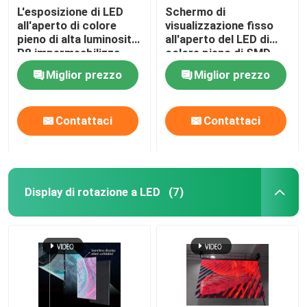
L'esposizione di LED
Schermo di
all'aperto di colore
visualizzazione fisso
pieno di alta luminosità
all'aperto del LED di
P8 impermeabilizza
colore pieno di SMD
IP65 SMD
P4.8 personalizzabile
Miglior prezzo
Miglior prezzo
IP65
Contattaci
Contattaci
Display di rotazione a LED
(7)