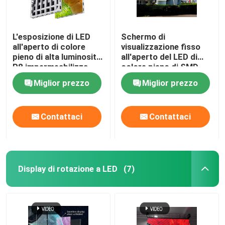
L'esposizione di LED
Schermo di
all'aperto di colore
visualizzazione fisso
pieno di alta luminosità
all'aperto del LED di
P8 impermeabilizza
colore pieno di SMD
IP65 SMD
P4.8 personalizzabile
Miglior prezzo
Miglior prezzo
IP65
Contattaci
Contattaci
Display di rotazione a LED
(7)