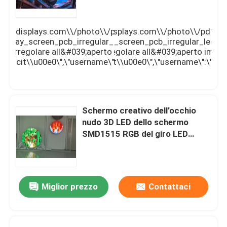
Su di noi
color-leddisplays.com\\/photo\\/pd140515770-
curl\":\"\\/\\/img.fullcolor-leddisplays.com\\/photo\\/pd14
play_screen_pcb_irregular_led_screen.jpg\",\"subject\":\"
oor_advertising_led_display_screen_pcb_irregular_led_scre
ermo irregolare all&#039;aperto impermeabile del PWB LED de
zo CIF sulla vostra Schermo irregolare all&#039;aperto impe
Visita alla fabbrica
icit\\u00e0\",\"username\":\"sales\"}","","","","Miglior prezzo"
izzazione del LED di pubblicit\\u00e0\",\"username\":\"sales\"}"
>
_btn orangeb intercept">
Controllo della qualità
Schermo creativo dell'occhio
nudo 3D LED dello schermo
Contattaci
SMD1515 RGB del giro LED
impermeabile
Notizie
Miglior prezzo
Contattaci
Chiedi un preventivo
Esposizione principale colore pieno all'aperto