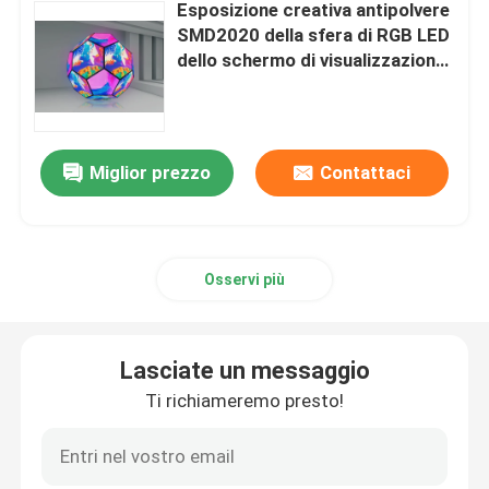
Esposizione creativa antipolvere
SMD2020 della sfera di RGB LED
Display di rotazione a LED
dello schermo di visualizzazione
del LED
Esposizione principale locativa
Miglior prezzo
Contattaci
Schermi trasparenti del LED
Schermo di visualizzazione dell'interno del LED
Osservi più
Schermo fine del passo del pixel
Lasciate un messaggio
Ti richiameremo presto!
Esposizione dell'insegna del LED
Schermo LED commerciale