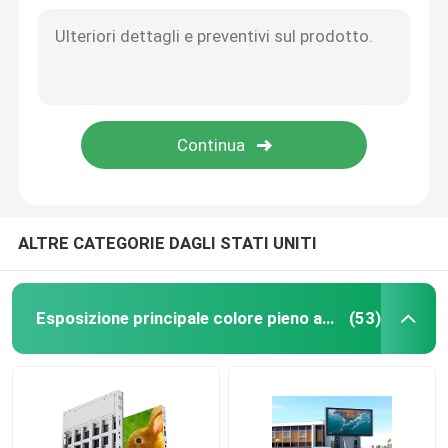
Display a LED per taxi
Schermo di visualizzazione a LED da pavimento
Schermo flessibile del LED
Schermo di visualizzazione creativo del LED
ALTRE CATEGORIE DAGLI STATI UNITI
ESPOSITORE A LED DA PAVIMENTO
Esposizione principale colore pieno all'aperto
(53)