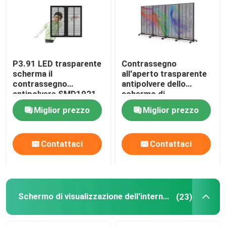
P3.91 LED trasparente
Contrassegno
scherma il
all'aperto trasparente
contrassegno
antipolvere dello
antipolvere SMD1921
schermo di
di HD Digital
visualizzazione del LED
Miglior prezzo
Miglior prezzo
IP65 P3.91 Digital
Contattaci
Contattaci
Schermo di visualizzazione dell'interno del LED
(23)