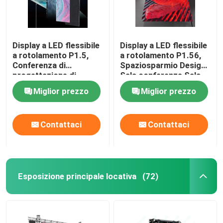
Display a LED flessibile
Display a LED flessibile
a rotolamento P1.5,
a rotolamento P1.56,
Conferenza di
Spaziosparmio Design
progettazione di
Sala conferenze Sala
risparmio di spazio,
riunioni
Miglior prezzo
Miglior prezzo
spettacoli, teatro
Contattaci
Contattaci
Esposizione principale locativa
(72)