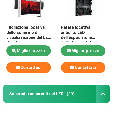
Fucilazione locativa
Parete locativa
dello schermo di
antiurto LED
visualizzazione del LED
dell'esposizione
di colore pieno
dell'interno LED
dell'interno P1.9 XR
dell'affitto di RGB P1.5
Miglior prezzo
Miglior prezzo
video
Contattaci
Contattaci
Schermi trasparenti del LED
(33)