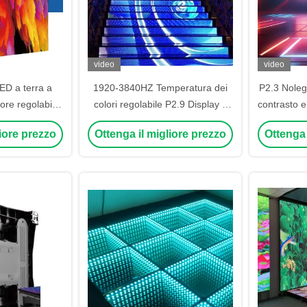
video
video
ED a terra a
1920-3840HZ Temperatura dei
P2.3 Noleg
ore regolabile
colori regolabile P2.9 Display a
contrasto e
olo di visione
LED con contrasto 5000 1
da 14 a 20
liore prezzo
Ottenga il migliore prezzo
Ottenga 
 gradi