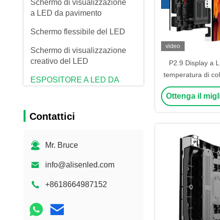
Schermo di visualizzazione
a LED da pavimento
Schermo flessibile del LED
video
Schermo di visualizzazione
creativo del LED
P2.9 Display a L
temperatura di col
ESPOSITORE A LED DA
a noleggio con ang
PAVIMENTO
Ottenga il mig
di 160-160
Contattici
Mr. Bruce
info@alisenled.com
+8618664987152