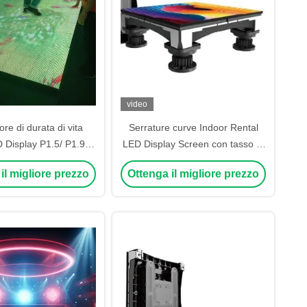
video
re di durata di vita
Serrature curve Indoor Rental
 Display P1.5/ P1.95/
LED Display Screen con tasso di
6/ P2.9/ P3.91/ P4.81/
aggiornamento 1920-3840HZ
il migliore prezzo
Ottenga il migliore prezzo
P5.95