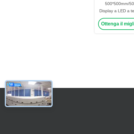
500*500mm/5
Display a LED a te
con classificazio
Ottenga il mig
rapporto di cont