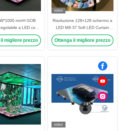
video
W*1000 mmH GOB
Risoluzione 128×128 schermo a
regolabile a LED con
LED M8-37 Soft LED Curtain
splay colorato
Video Wall Cabinet
il migliore prezzo
Ottenga il migliore prezzo
video