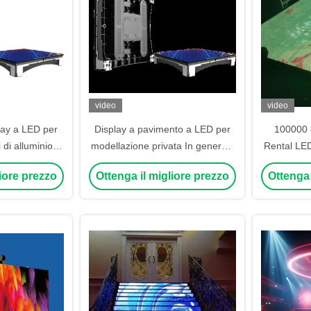
video
video
lay a LED per
Display a pavimento a LED per
100000 o
 di alluminio
modellazione privata In generale
Rental LED
.5 Sala da
in alluminio a fusione
P2.3 / P2.
liore prezzo
Ottenga il migliore prezzo
Ottenga 
tto