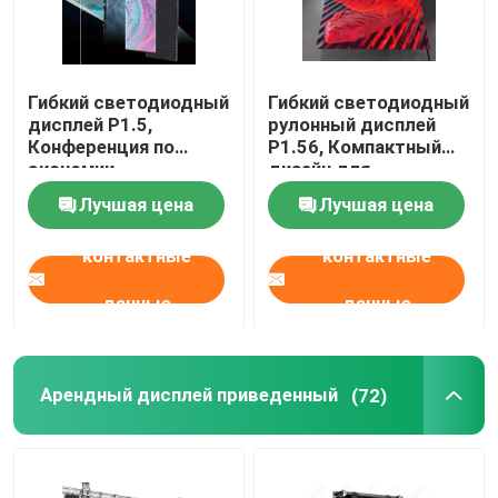
Гибкий светодиодный
Гибкий светодиодный
дисплей P1.5,
рулонный дисплей
Конференция по
P1.56, Компактный
экономии
дизайн для
пространства, шоу,
конференц-залов и
Лучшая цена
Лучшая цена
театр
переговорных
контактные
контактные
данные
данные
Арендный дисплей приведенный
(72)