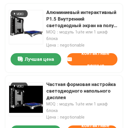
Алюминиевый интерактивный
P1.5 Внутренний
светодиодный экран на полу
Решение банкетный зал
MOQ：модуль 1uite или 1 шкаф
блока
Цена：negotionable
контактные
Лучшая цена
данные
Частная формовая настройка
светодиодного напольного
дисплея
MOQ：модуль 1uite или 1 шкаф
блока
Цена：negotionable
контактные