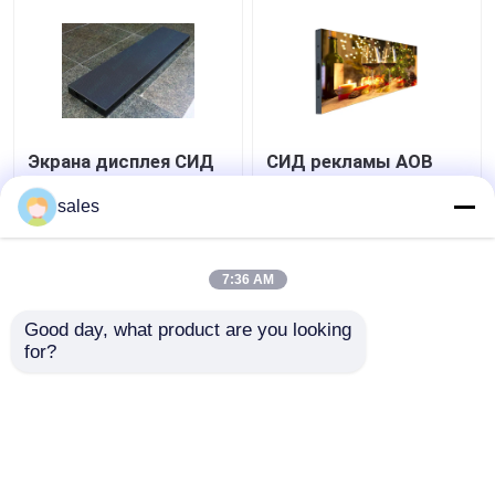
Экрана дисплея СИД
СИД рекламы AOB
RGB держатель
крытое показывает
стены крытого
экран RGB СИД
sales
водоустойчивый
шкафа IP43
фиксированный
Лучшая цена
Лучшая цена
изогнул
7:36 AM
контактные
контактные
Good day, what product are you looking 
for?
данные
данные
Осмотрите больше