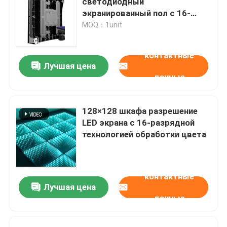
светодиодный
экранированный пол с 16-
разрядной цветовой
MOQ：1unit
Светодиодный прокатный дисплей
обработкой
контактные
Арендный дисплей приведенный
Лучшая цена
данные
Прозрачные экраны СИД
128×128 шкафа разрешение
LED экрана с 16-разрядной
Крытый экран дисплея СИД
технологией обработки цвета
Точный экран тангажа пиксела
контактные
Лучшая цена
Дисплей знамени СИД
данные
Коммерческий светодиодный экран