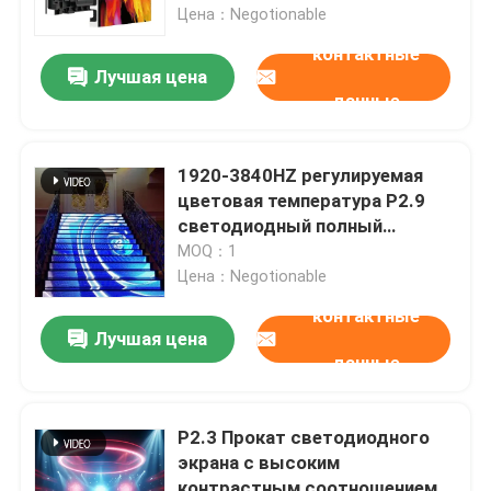
градусов
Цена：Negotionable
контактные
Лучшая цена
данные
1920-3840HZ регулируемая
цветовая температура P2.9
светодиодный полный
дисплей с 5000 1
MOQ：1
контрастным соотношением
Цена：Negotionable
контактные
Лучшая цена
Домой
данные
Продукты
P2.3 Прокат светодиодного
экрана с высоким
VR-шоу
контрастным соотношением и