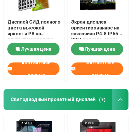
Дисплей СИД полного
Экран дисплея
цвета высокой
ориентированное на
яркости P8 на
заказчика P4.8 IP65
открытом воздухе
СИД полного цвета
делает IP65
SMD на открытом
Лучшая цена
Лучшая цена
водостойким SMD
воздухе
фиксированный
контактные
контактные
данные
данные
Светодиодный прокатный дисплей
(7)