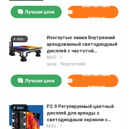
контактные
Лучшая цена
данные
Изогнутые замки Внутренний
арендованный светодиодный
дисплей с частотой
обновления 1920-3840 Гц
MOQ：1
Цена：Negotionable
контактные
Лучшая цена
данные
P2.9 Регулируемый цветный
дисплей для аренды с
светодиодным экраном с
углом обзора 160-160
MOQ：1