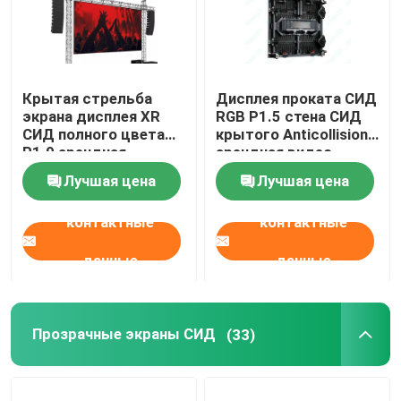
Крытая стрельба
Дисплея проката СИД
экрана дисплея XR
RGB P1.5 стена СИД
СИД полного цвета
крытого Anticollision
P1.9 арендная
арендная видео-
Лучшая цена
Лучшая цена
контактные
контактные
данные
данные
Прозрачные экраны СИД
(33)