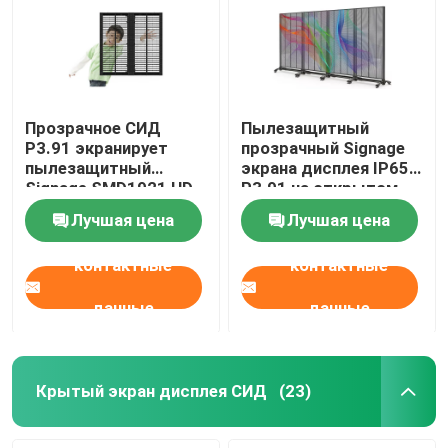
Прозрачное СИД
Пылезащитный
P3.91 экранирует
прозрачный Signage
пылезащитный
экрана дисплея IP65
Signage SMD1921 HD
P3.91 на открытом
цифров
воздухе цифров СИД
Лучшая цена
Лучшая цена
контактные
контактные
данные
данные
Крытый экран дисплея СИД
(23)