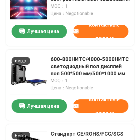
14-20-битным масштабом
MOQ：1
серости для вашего
Цена：Negotionable
О нас
мероприятия
контактные
Лучшая цена
Экскурсия по заводу
данные
Контроль качества
600-800НИТС/4000-5000НИТС
светодиодный пол дисплей
пол 500*500 мм/500*1000 мм
Свяжитесь с нами
MOQ：1
Цена：Negotionable
Новости
контактные
Лучшая цена
данные
Запросите цитату
Стандарт CE/ROHS/FCC/SGS
На открытом воздухе дисплей приведенный полног