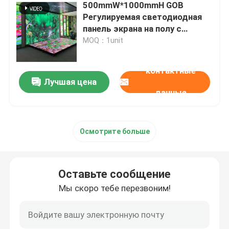
500mmW*1000mmH GOB
Регулируемая светодиодная
Светодиодный дисплей такси
панель экрана на полу с
красочным дисплеем
MOQ：1unit
Напольный светодиодный экран
контактные
Лучшая цена
Гибкий экран СИД
данные
Творческий экран дисплея СИД
Осмотрите больше
НАПОЛЬНЫЙ СВЕТОДИОДНЫЙ ДИСПЛЕЙ
Оставьте сообщение
Мы скоро тебе перезвоним!