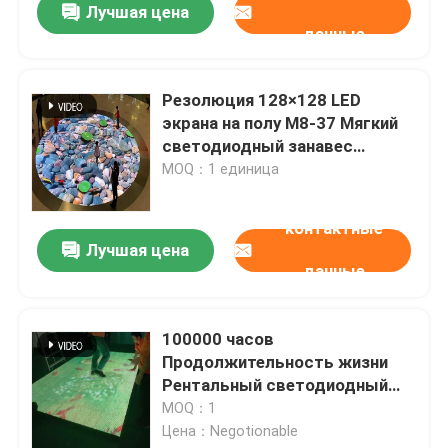
Лучшая цена
данные
Резолюция 128×128 LED
экрана на полу M8-37 Мягкий
светодиодный занавес
видеостенный шкаф
MOQ：1 единица
контактные
Лучшая цена
данные
100000 часов
Продолжительность жизни
Рентальный светодиодный
дисплей P1.5/ P1.95/ P2.3 /
MOQ：1
P2.6/ P2.9/ P3.91/ P4.81/ P5.95
Цена：Negotionable