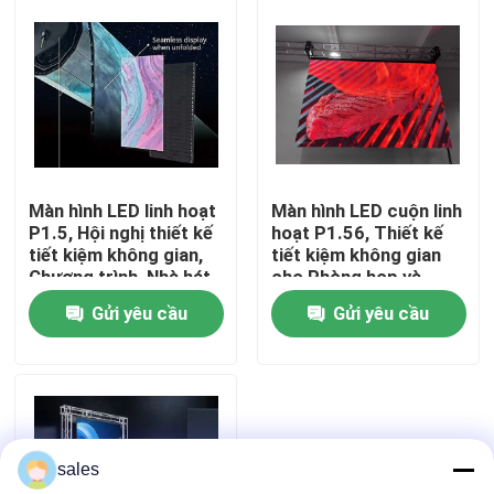
Về chúng tôi
Chuyến tham quan nhà máy
Kiểm soát chất lượng
Màn hình LED linh hoạt
Màn hình LED cuộn linh
P1.5, Hội nghị thiết kế
hoạt P1.56, Thiết kế
tiết kiệm không gian,
tiết kiệm không gian
Liên hệ với chúng tôi
Chương trình, Nhà hát
cho Phòng họp và
Phòng hội nghị
Gửi yêu cầu
Gửi yêu cầu
Tin tức
Yêu cầu Đặt giá
sales
Màn hình LED đủ màu ngoài trời