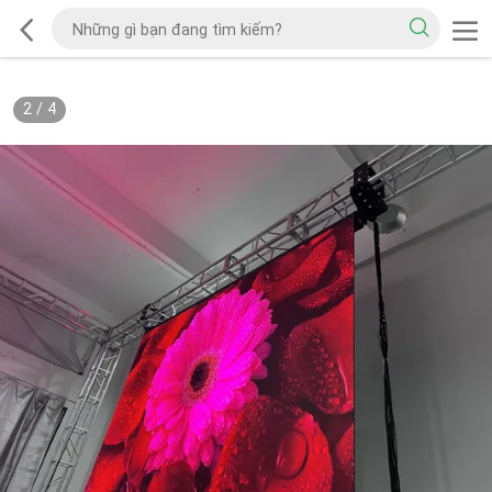
2
/
4