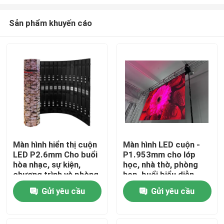
Sản phẩm khuyến cáo
Màn hình hiển thị cuộn
Màn hình LED cuộn -
LED P2.6mm Cho buổi
P1.953mm cho lớp
Nhà
hòa nhạc, sự kiện,
học, nhà thờ, phòng
chương trình và phòng
họp, buổi biểu diễn
XR
Sản phẩm
Gửi yêu cầu
Gửi yêu cầu
Trình diễn VR