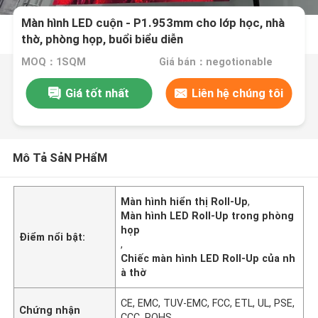
Màn hình LED cuộn - P1.953mm cho lớp học, nhà
thờ, phòng họp, buổi biểu diễn
MOQ：1SQM
Giá bán：negotionable
Giá tốt nhất
Liên hệ chúng tôi
Mô Tả SảN PHẩM
Màn hình hiển thị Roll-Up
,
Màn hình LED Roll-Up trong phòng
họp
Điểm nổi bật:
,
Chiếc màn hình LED Roll-Up của nh
à thờ
CE, EMC, TUV-EMC, FCC, ETL, UL, PSE,
Chứng nhận
CCC, ROHS