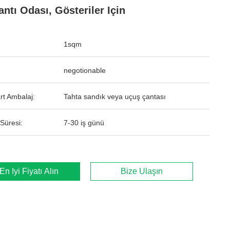
antı Odası, Gösteriler Için
1sqm
negotionable
rt Ambalaj:
Tahta sandık veya uçuş çantası
Süresi:
7-30 iş günü
En İyi Fiyatı Alın
Bize Ulaşın