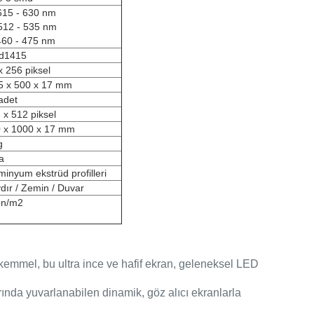
615 - 630 nm
512 - 535 nm
460 - 475 nm
d1415
x 256 piksel
5 x 500 x 17 mm
adet
 x 512 piksel
 x 1000 x 17 mm
g
a
minyum ekstrüd profilleri
dır / Zemin / Duvar
on/m2
ükemmel, bu ultra ince ve hafif ekran, geleneksel LED
rında yuvarlanabilen dinamik, göz alıcı ekranlarla