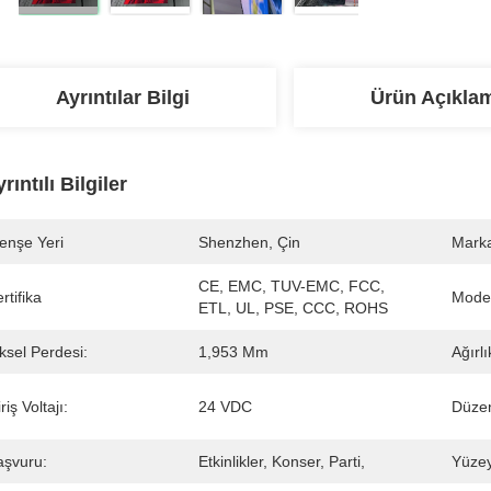
Ayrıntılar Bilgi
Ürün Açıkla
rıntılı Bilgiler
enşe Yeri
Shenzhen, Çin
Marka
CE, EMC, TUV-EMC, FCC, 
rtifika
Mode
ETL, UL, PSE, CCC, ROHS
ksel Perdesi:
1,953 Mm
Ağırlı
riş Voltajı:
24 VDC
Düze
aşvuru:
Etkinlikler, Konser, Parti,
Yüzey