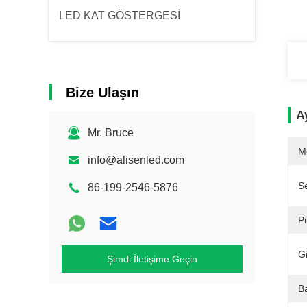
LED KAT GÖSTERGESİ
Bize Ulaşın
Ay
Mr. Bruce
M
info@alisenled.com
Se
86-199-2546-5876
Pi
Gi
Şimdi İletişime Geçin
B