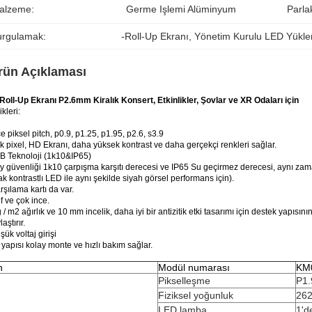
alzeme:
Germe Işlemi Alüminyum
Parlak
urgulamak:
-Roll-Up Ekranı
, 
Yönetim Kurulu LED Yükl
rün Açıklaması
Roll-Up Ekranı P2.6mm Kiralık Konsert, Etkinlikler, Şovlar ve XR Odaları için
ikleri:
ce piksel pitch, p0.9, p1.25, p1.95, p2.6, s3.9
 pixel, HD Ekranı, daha yüksek kontrast ve daha gerçekçi renkleri sağlar.
B Teknoloji (1k10&IP65)
y güvenliği 1k10 çarpışma karşıtı derecesi ve IP65 Su geçirmez derecesi, aynı za
ak kontrastlı LED ile aynı şekilde siyah görsel performans için).
rşılama kartı da var.
f ve çok ince.
 / m2 ağırlık ve 10 mm incelik, daha iyi bir antizitik etki tasarımı için destek yapısın
aştırır.
şük voltaj girişi
 yapısı kolay monte ve hızlı bakım sağlar.
n
Modül numarası
KM
Pikselleşme
P1
Fiziksel yoğunluk
262
LED lamba
1'd