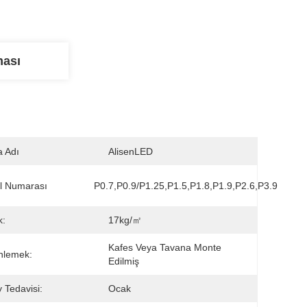
ması
 Adı
AlisenLED
l Numarası
P0.7,P0.9/P1.25,P1.5,P1.8,P1.9,P2.6,P3.9
k:
17kg/㎡
Kafes Veya Tavana Monte 
nlemek:
Edilmiş
 Tedavisi:
Ocak