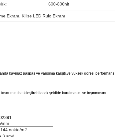
lık:
600-800nit
eme Ekranı
, 
Kilise LED Rulo Ekranı
manda kaymaz paspas ve yansıma karşıtı,ve yüksek görsel performans
ın tasarımını basitleştirebilecek şekilde kurulmasını ve taşınmasını
02391
.9mm
144 nokta/m2
e 3 smd