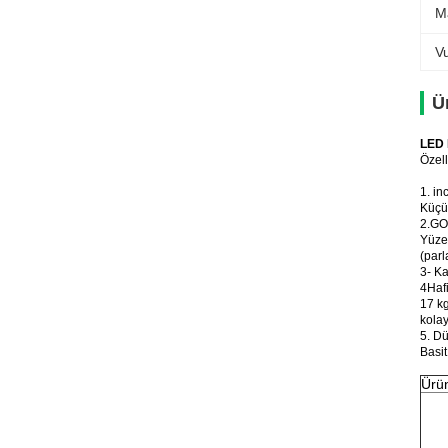
M
V
Ü
LED 
Özell
1. in
Küçük
2.GO
Yüze
(parl
3- Ka
4Hafi
17 kg
kolayl
5. Dü
Basit
Ürü