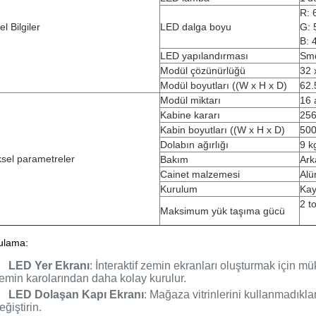
R: 
l Bilgiler
LED dalga boyu
G: 
B: 
LED yapılandırması
Sm
Modül çözünürlüğü
32 
Modül boyutları ((W x H x D)
62.
Modül miktarı
16 
Kabine kararı
256
Kabin boyutları ((W x H x D)
500
Dolabın ağırlığı
9 k
ksel parametreler
Bakım
Ark
Cainet malzemesi
Alü
Kurulum
Kay
2 t
Maksimum yük taşıma gücü
ulama:
LED Yer Ekranı
: İnteraktif zemin ekranları oluşturmak için m
emin karolarından daha kolay kurulur.
LED Dolaşan Kapı Ekranı
: Mağaza vitrinlerini kullanmadıkla
eğiştirin.