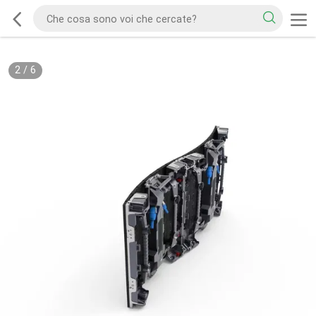
2
/
6