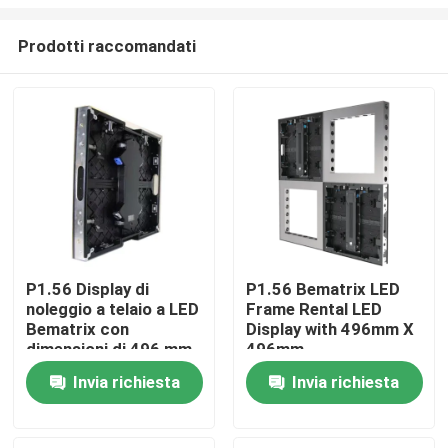
Prodotti raccomandati
P1.56 Display di
P1.56 Bematrix LED
noleggio a telaio a LED
Frame Rental LED
Casa.
Bematrix con
Display with 496mm X
dimensioni di 496 mm
496mm
x 496 mm e tecnologia
Prodotti
Invia richiesta
Invia richiesta
GOB
Spettacolo VR