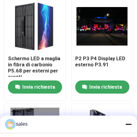
Su di noi
Visita alla fabbrica
Controllo della qualità
Schermo LED a maglia
P2 P3 P4 Display LED
in fibra di carbonio
esterno P3.91
P5.68 per esterni per
Contattaci
eventi
Invia richiesta
Invia richiesta
Notizie
Chiedi un preventivo
sales
Esposizione principale colore pieno all'aperto