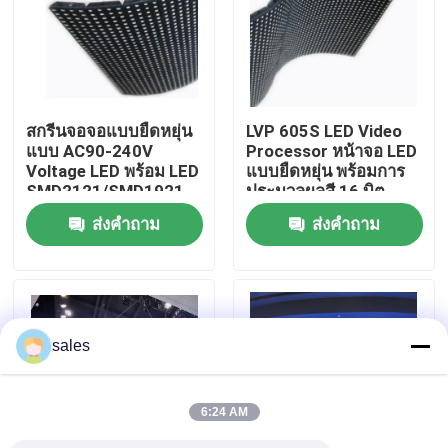
เกี่ยวกับเรา
ทัวร์โรงงาน
สกรีนจอจอแบบยืดหยุ่น
LVP 605S LED Video
แบบ AC90-240V
Processor หน้าจอ LED
Voltage LED พร้อม LED
แบบยืดหยุ่น พร้อมการ
การควบคุมคุณภาพ
SMD2121/SMD1921
ประมวลผลสี 16 บิต
ส่งคำถาม
ส่งคำถาม
ติดต่อเรา
ข่าว
sales
ขอคําอ้างอิง
6:24 AM
จอแสดงผล LED สีเต็มรูปแบบกลางแจ้ง