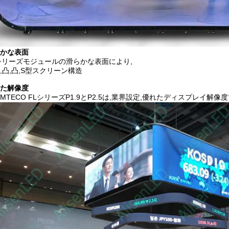
かな表面
シリーズモジュールの滑らかな表面により,
,凸,凸,S型スクリーン構造
た解像度
EMTECO FLシリーズP1.9とP2.5は,業界設定,優れたディスプレイ解像度