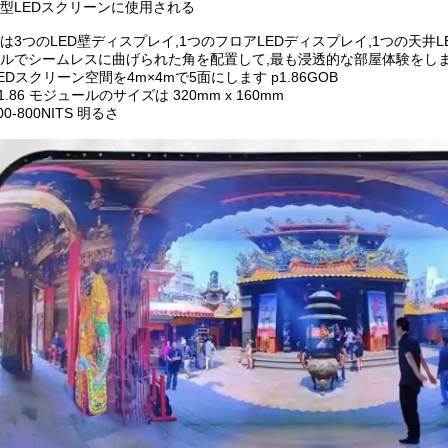
型LEDスクリーンに使用される
は3つのLED壁ディスプレイ,1つのフロアLEDディスプレイ,1つの天
ルでシームレスに曲げられた角を配置して,最も浸透的な部屋体験をしま
 LEDスクリーン空間を4m×4mで5面にします p1.86GOB
 P1.86 モジュールのサイズは 320mm x 160mm
600-800NITS 明るさ