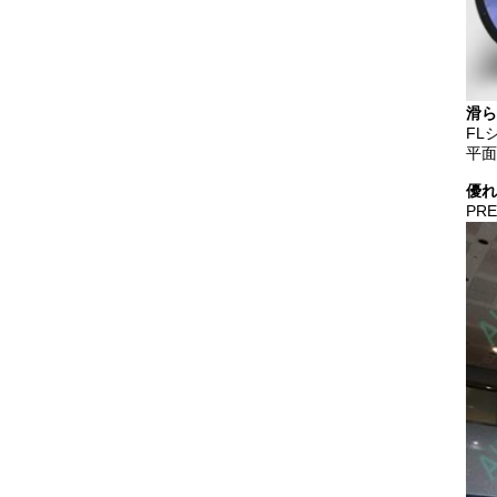
滑ら
FL
平面
優れ
PR