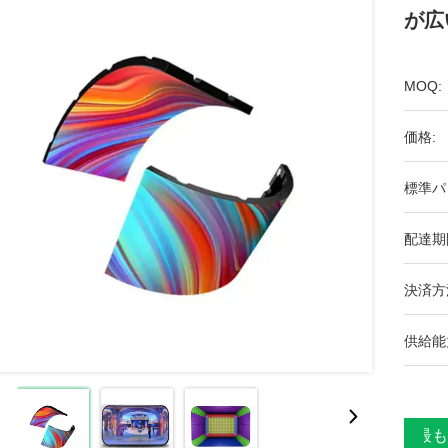
が広
MOQ:
価格:
標準パ
配達期
決済方
供給能
最も