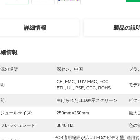
詳細情報
製品の説
詳細情報
起源の場所
深セン、中国
ブラ
CE, EMC, TUV-EMC, FCC, 
証明
モデ
ETL, UL, PSE, CCC, ROHS
前:
曲げられたLED表示スクリーン
ピク
ジュールサイズ:
250mm×250mm
最大
フレッシュレート:
3840 HZ
色の濃
PCB適用範囲が広いLEDのビデオ壁
, 
適用範