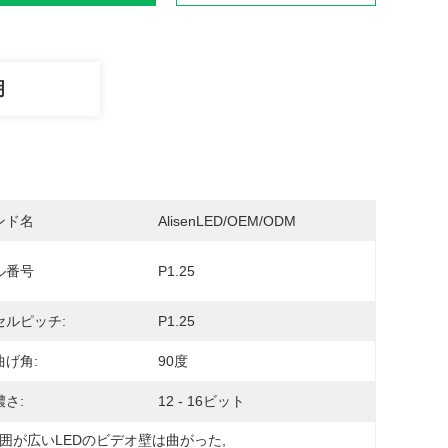
明
ンド名
AlisenLED/OEM/ODM
ル番号
P1.25
セルピッチ:
P1.25
曲げ角:
90度
さ:
12 - 16ビット
囲が広いLEDのビデオ壁は曲がった
, 