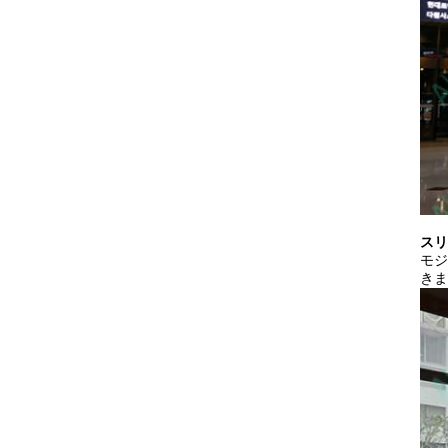
スリ
モジ
きま