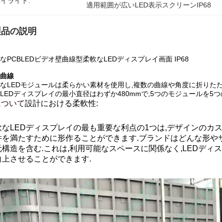
イライト:
適用範囲が広いLED表示スクリーンIP68
製品の説明
なPCBLEDビデオ壁曲線型柔軟なLEDディスプレイ画面 IP68
曲線
なLEDモジュールは柔らかい素材を使用し,複数の曲線や角度に折りたた
LEDディスプレイの最小直径はわずか480mmで,5つのモジュールを5
について
設計における柔軟性:
軟なLEDディスプレイの最も重要な利点の1つは,デザインのカス
件を満たすために形作ることができます.ブランドはどんな形やサ
元構造を含む.これは,利用可能なスペースに関係なく,LEDデ
向上させることができます.