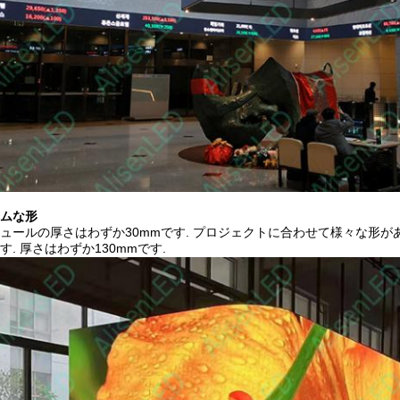
ムな形
ュールの厚さはわずか30mmです. プロジェクトに合わせて様々な形があ
す. 厚さはわずか130mmです.