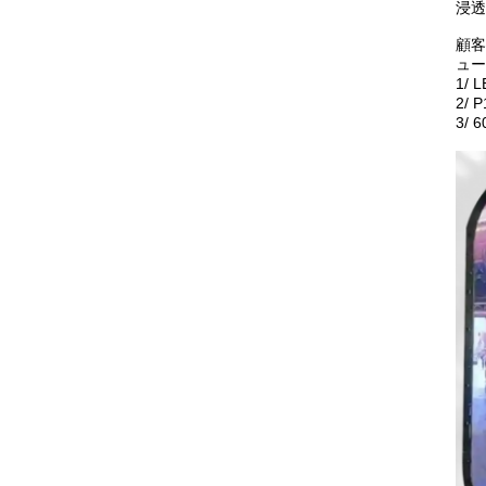
浸透
顧客
ュー
1/
2/
3/ 