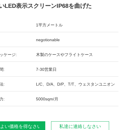
いLED表示スクリーンIP68を曲げた
1平方メートル
negotionable
ッケージ:
木製のケースやフライトケース
間:
7-30営業日
法:
L/C、D/A、D/P、T/T、ウェスタンユニオン
力:
5000sqm/月
よい価格を得なさい
私達に連絡しなさい