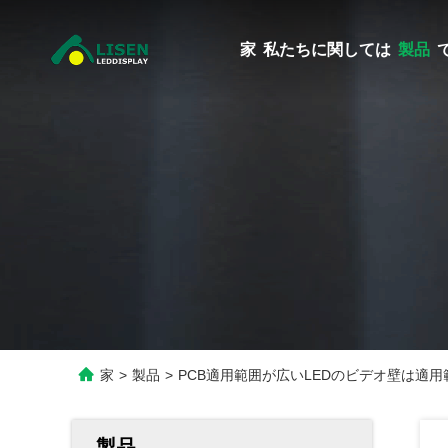
家
私たちに関しては
製品
家
>
製品
>
PCB適用範囲が広いLEDのビデオ壁は適用
製品