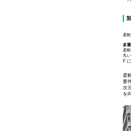
ハ
柔軟
多重
柔軟
丸い
F 
柔
要
次
を