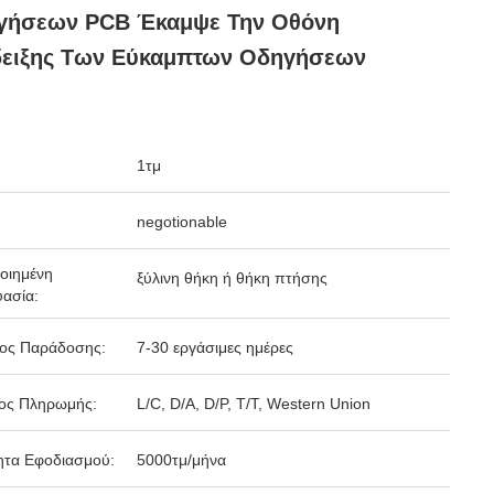
γήσεων PCB Έκαμψε Την Οθόνη
δειξης Των Εύκαμπτων Οδηγήσεων
1τμ
negotionable
οιημένη
ξύλινη θήκη ή θήκη πτήσης
ασία:
δος Παράδοσης:
7-30 εργάσιμες ημέρες
ος Πληρωμής:
L/C, D/A, D/P, T/T, Western Union
ητα Εφοδιασμού:
5000τμ/μήνα