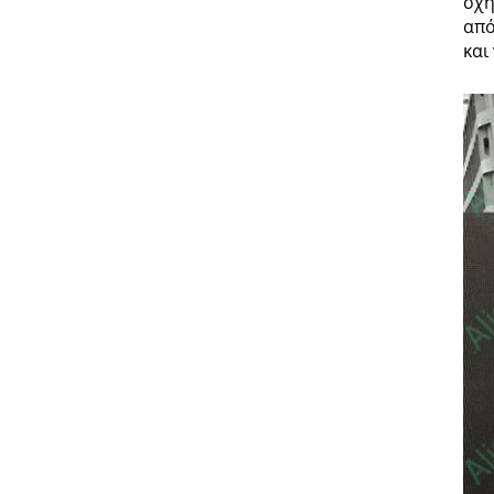
σχή
από
και