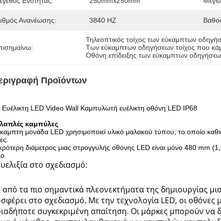
έγεθος Ενότητας:
250mmx250mm
Μέγισ
υθμός Ανανέωσης:
3840 HZ
Βάθο
Τηλεοπτικός τοίχος των εύκαμπτων οδηγ
πισημαίνω:
Των εύκαμπτων οδηγήσεων τοίχος που κάμ
Οθόνη επίδειξης των εύκαμπτων οδηγήσεω
εριγραφή Προϊόντων
 Ευέλικτη LED Video Wall Καμπυλωτή ευέλικτη οθόνη LED IP68
λαπλές καμπύλες
καμπτη μονάδα LED χρησιμοποιεί υλικό μαλακού τύπου, το οποίο καθ
ες.
κρότερη διάμετρος μιας στρογγυλής οθόνης LED είναι μόνο 480 mm (1,5
ο.
ευελιξία στο σχεδιασμό:
 από τα πιο σημαντικά πλεονεκτήματα της δημιουργίας μι
σφέρει στο σχεδιασμό. Με την τεχνολογία LED, οι οθόνε
ιαδήποτε συγκεκριμένη απαίτηση. Οι μάρκες μπορούν να