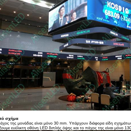
τό σχήμα
άχος της μονάδας είναι μόνο 30 mm. Υπάρχουν διάφορα είδη σχημάτω
ξουμε ευέλικτη οθόνη LED διπλής όψης και το πάχος της είναι μόνο 1