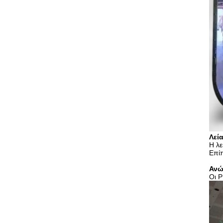
Λεί
Η λε
Επίπ
Ανώ
Οι P