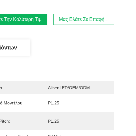
ε Την Καλύτερη Τιμή
Μας Ελάτε Σε Επαφή Με
ϊόντων
α
AlisenLED/OEM/ODM
μό Μοντέλου
P1.25
Pitch:
P1.25