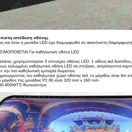
όπιστη απόδοση οθόνης
η και όταν η μονάδα LED έχει διαμορφωθεί σε ακανόνιστη διαμόρφωσ
ΣΙΜΟΠΟΙΕΙΤΑΙ Για καθηλωτική οθόνη LED
ελάτες χρησιμοποίησαν 3 επιτοίχιες οθόνες LED, 1 οθόνη led δαπέδου
ρως καλυμμένη καθηλωτική οθόνη LED σε σπήλαιο, απρόσκοπτα καμπύλ
ν την πιο καθηλωτική εμπειρία δωματίου
ημιουργώντας τον καθηλωτικό χώρο οθόνης led, το μέγεθος είναι 4m ε
ο μέγεθος της μονάδας P1.86 είναι 320 mm x 160 mm
600-800NITS Φωτεινότητα