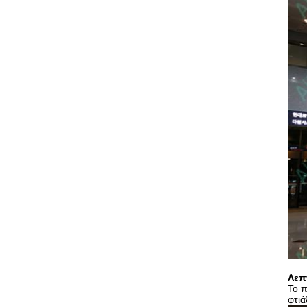
Λεπ
Το π
φτιά