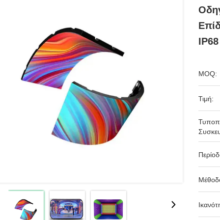
Οδη
Επί
IP68
MOQ:
Τιμή:
Τυποπ
Συσκευ
Περίο
Μέθοδ
Ικανότ