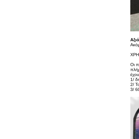
Αξι
Ακόμ
ΧΡΗ
Οι π
πλή
έχου
1/ δ
2/ Τ
3/ 