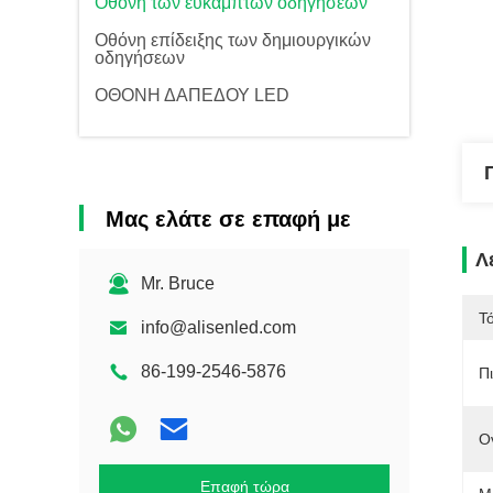
Οθόνη των εύκαμπτων οδηγήσεων
Οθόνη επίδειξης των δημιουργικών
οδηγήσεων
ΟΘΟΝΗ ΔΑΠΕΔΟΥ LED
Μας ελάτε σε επαφή με
Λ
Mr. Bruce
Τ
info@alisenled.com
86-199-2546-5876
Π
Ο
Επαφή τώρα