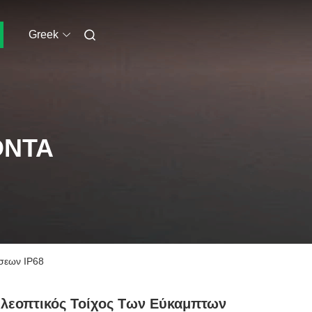
Greek
ΌΝΤΑ
σεων IP68
λεοπτικός Τοίχος Των Εύκαμπτων