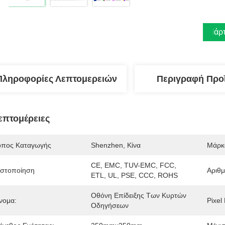
Πάρτ
Πληροφορίες Λεπτομερειών
Περιγραφή Προ
επτομέρειες
όπος Καταγωγής
Shenzhen, Κίνα
Μάρκ
CE, EMC, TUV-EMC, FCC, 
ιστοποίηση
Αριθ
ETL, UL, PSE, CCC, ROHS
Οθόνη Επίδειξης Των Κυρτών 
νομα:
Pixel 
Οδηγήσεων