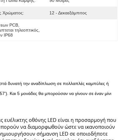
τη Γωνία Κάμψης:
90 Μοίρες
ς Χρώματος:
12 - Δεκαεξάμπιτος
ήσεων PCB
, 
πτεται τηλεοπτικός
, 
ν IP68
ιστά δυνατή την αναδίπλωση σε πολλαπλές καμπύλες ή
7'). Και 5 μονάδες θα μπορούσαν να γίνουν σε έναν μίνι
ας ευέλικτης οθόνης LED είναι η προσαρμογή που
ς μπορούν να διαμορφωθούν ώστε να ικανοποιούν
 δημιουργήσουν σήμανση LED σε οποιοδήποτε