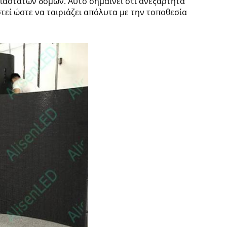
άστατων δομών. Αυτό σημαίνει ότι ανεξάρτητα
εί ώστε να ταιριάζει απόλυτα με την τοποθεσία