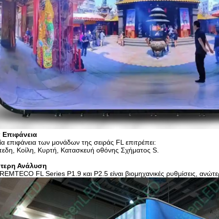
α Επιφάνεια
ία επιφάνεια των μονάδων της σειράς FL επιτρέπει:
εδη, Κοίλη, Κυρτή, Κατασκευή οθόνης Σχήματος S.
τερη Ανάλυση
REMTECO FL Series P1.9 και P2.5 είναι βιομηχανικές ρυθμίσεις, ανώτ