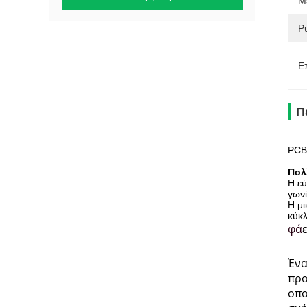
Μ
Ρ
Ε
Π
PCB
Πολ
Η εύ
γωνί
Η μι
κύκλ
φά
Ένα
προ
οπο