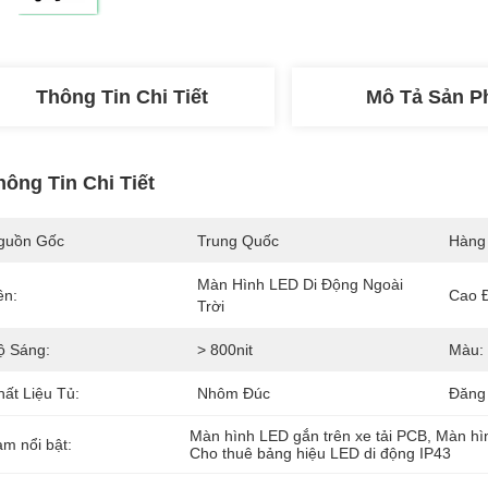
Thông Tin Chi Tiết
Mô Tả Sản 
hông Tin Chi Tiết
guồn Gốc
Trung Quốc
Hàng
Màn Hình LED Di Động Ngoài 
ên:
Cao 
Trời
ộ Sáng:
> 800nit
Màu:
hất Liệu Tủ:
Nhôm Đúc
Đăng 
Màn hình LED gắn trên xe tải PCB
, 
Màn hì
àm nổi bật:
Cho thuê bảng hiệu LED di động IP43