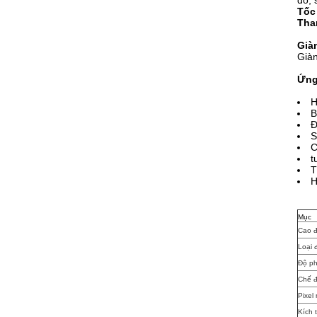
đó, 
Tốc
Tha
Già
Giàn
Ứng
H
B
Đ
S
C
t
T
H
Mục
Cao đ
Loại 
Độ ph
Chế đ
Pixel
Kích 