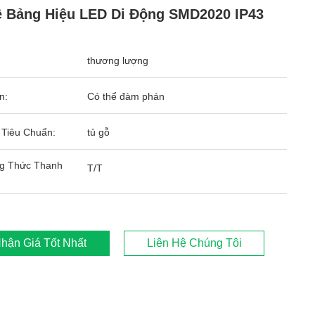
 Bảng Hiệu LED Di Động SMD2020 IP43
thương lượng
n:
Có thể đàm phán
 Tiêu Chuẩn:
tủ gỗ
g Thức Thanh
T/T
hận Giá Tốt Nhất
Liên Hệ Chúng Tôi