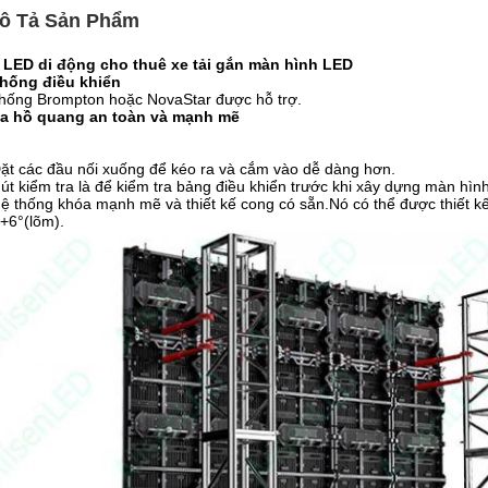
ô Tả Sản Phẩm
 LED di động cho thuê xe tải gắn màn hình LED
thống điều khiển
hống Brompton hoặc NovaStar được hỗ trợ.
a hồ quang an toàn và mạnh mẽ
ặt các đầu nối xuống để kéo ra và cắm vào dễ dàng hơn.
út kiểm tra là để kiểm tra bảng điều khiển trước khi xây dựng màn hình
ệ thống khóa mạnh mẽ và thiết kế cong có sẵn.Nó có thể được thiết kế
+6°(lõm).