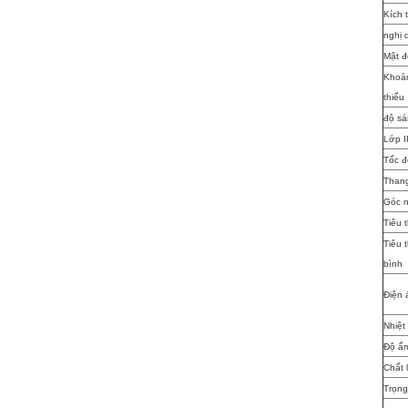
Kích 
nghị 
Mật đ
Khoản
thiểu
độ s
Lớp I
Tốc đ
Than
Góc n
Tiêu 
Tiêu 
bình
Điện 
Nhiệt
Độ ẩm
Chất l
Trọng