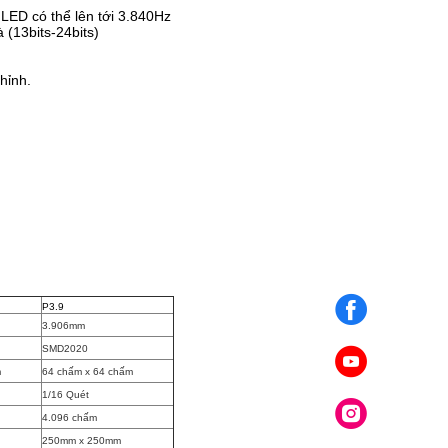
LED có thể lên tới 3.840Hz
(13bits-24bits)
hỉnh.
P3.9
3.906mm
SMD2020
m
64 chấm x 64 chấm
1/16 Quét
4.096 chấm
250mm x 250mm