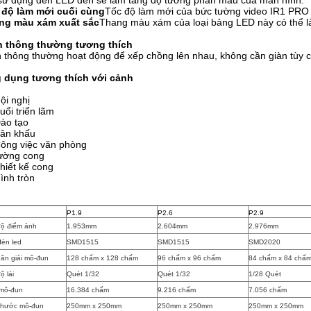
sử dụng đèn LED đen sẽ làm tăng độ tương phản màu của màn hình.
 độ làm mới cuối cùng
Tốc độ làm mới của bức tường video IR1 PRO 
ng màu xám xuất sắc
Thang màu xám của loại bảng LED này có thể là 
n thông thường tương thích
 thông thường hoạt động để xếp chồng lên nhau, không cần giàn tùy c
 dụng tương thích với cảnh
ội nghị
uổi triển lãm
ào tạo
ân khấu
ông việc văn phòng
ường cong
hiết kế cong
ình tròn
P1.9
P2.6
P2.9
ộ điểm ảnh
1.953mm
2.604mm
2.976mm
đèn led
SMD1515
SMD1515
SMD2020
ân giải mô-đun
128 chấm x 128 chấm
96 chấm x 96 chấm
84 chấm x 84 chấ
ộ lái
Quét 1/32
Quét 1/32
1/28 Quét
 mô-đun
16.384 chấm
9.216 chấm
7.056 chấm
thước mô-đun
250mm x 250mm
250mm x 250mm
250mm x 250mm