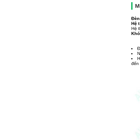
M
Đèn
Hệ 
Hệ t
Khó
Đ
N
H
đến 