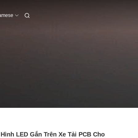
amese
Hình LED Gắn Trên Xe Tải PCB Cho