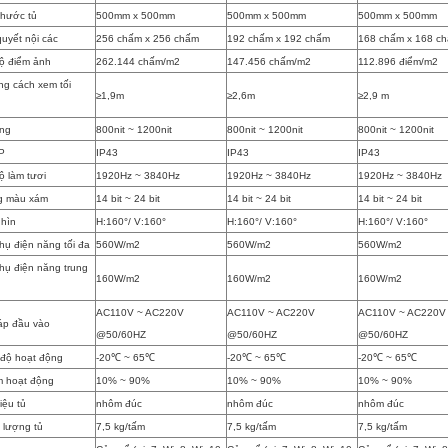
thước tủ
500mm x 500mm
500mm x 500mm
500mm x 500mm
quyết nội các
256 chấm x 256 chấm
192 chấm x 192 chấm
168 chấm x 168 c
ộ điểm ảnh
262.144 chấm/m2
147.456 chấm/m2
112.896 điểm/m2
g cách xem tối
≥1,9m
≥2,6m
≥2,9 m
áng
800nit ~ 1200nit
800nit ~ 1200nit
800nit ~ 1200nit
P
IP43
IP43
IP43
ộ làm tươi
1920Hz ~ 3840Hz
1920Hz ~ 3840Hz
1920Hz ~ 3840Hz
g màu xám
14 bit ~ 24 bit
14 bit ~ 24 bit
14 bit ~ 24 bit
hìn
H:160°/ V:160°
H:160°/ V:160°
H:160°/ V:160°
thụ điện năng tối đa
560W/m2
560W/m2
560W/m2
thụ điện năng trung
160W/m2
160W/m2
160W/m2
AC110V ~ AC220V
AC110V ~ AC220V
AC110V ~ AC220V
áp đầu vào
@50/60HZ
@50/60HZ
@50/60HZ
 độ hoạt động
-20℃ ~ 65℃
-20℃ ~ 65℃
-20℃ ~ 65℃
 hoạt động
10% ~ 90%
10% ~ 90%
10% ~ 90%
iệu tủ
nhôm đúc
nhôm đúc
nhôm đúc
 lượng tủ
7,5 kg/tấm
7,5 kg/tấm
7,5 kg/tấm