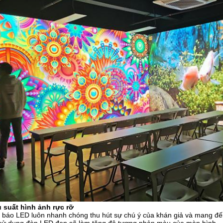
u suất hình ảnh rực rỡ
 báo LED luôn nhanh chóng thu hút sự chú ý của khán giả và mang đế