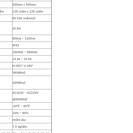
500mm x 500mm
hấm
128 chấm x 128 chấm
65.536 chấm/m2
≥3,9m
800nit ~ 1200nit
IP43
1920Hz ~ 3840Hz
14 bit ~ 24 bit
H:160°/ V:160°
560W/m2
160W/m2
AC110V ~ AC220V
@50/60HZ
-20℃ ~ 65℃
10% ~ 90%
nhôm đúc
7,5 kg/tấm