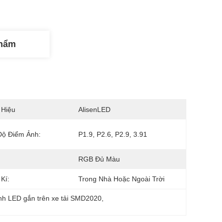
Phẩm
 Hiệu
AlisenLED
Độ Điểm Ảnh:
P1.9, P2.6, P2.9, 3.91
RGB Đủ Màu
Kí:
Trong Nhà Hoặc Ngoài Trời
nh LED gắn trên xe tải SMD2020
, 