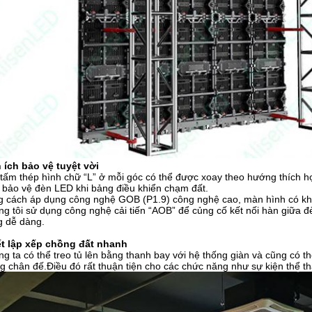
 ích bảo vệ tuyệt vời
tấm thép hình chữ “L” ở mỗi góc có thể được xoay theo hướng thích h
 bảo vệ đèn LED khi bảng điều khiển chạm đất.
g cách áp dụng công nghệ GOB (P1.9) công nghệ cao, màn hình có k
g tôi sử dụng công nghệ cải tiến “AOB” để củng cố kết nối hàn giữa
g dễ dàng.
ết lập xếp chồng đất nhanh
g ta có thể treo tủ lên bằng thanh bay với hệ thống giàn và cũng có 
g chân đế.Điều đó rất thuận tiện cho các chức năng như sự kiện thể th