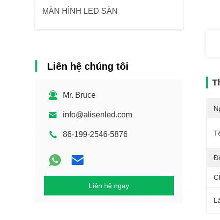
MÀN HÌNH LED SÀN
Liên hệ chúng tôi
T
Mr. Bruce
N
info@alisenled.com
T
86-199-2546-5876
Đ
C
Liên hệ ngay
L