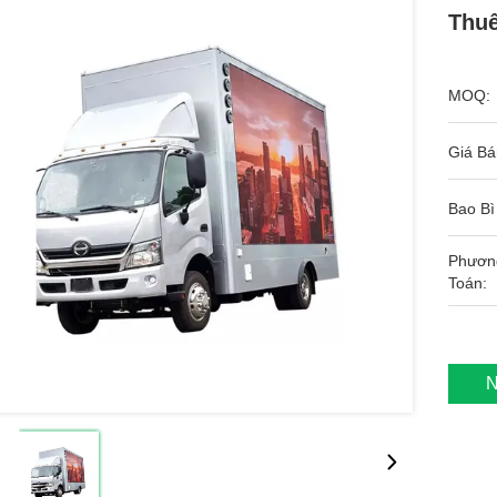
Thuê
MOQ:
Giá Bá
Bao Bì
Phươn
Toán:
N