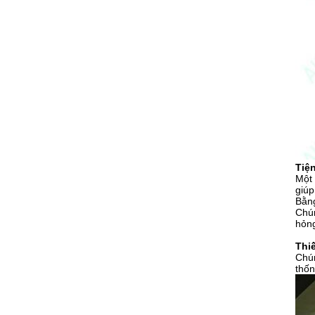
Tiện
Một 
giúp
Bằn
Chún
hỏn
Thi
Chún
thốn