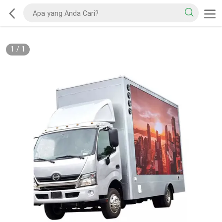
1
/
1