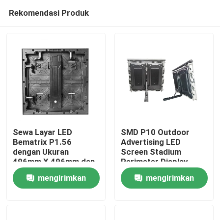
Rekomendasi Produk
Sewa Layar LED
SMD P10 Outdoor
Bematrix P1.56
Advertising LED
dengan Ukuran
Screen Stadium
Rumah
496mm X 496mm dan
Perimeter Display
Teknologi GOB untuk
mengirimkan
mengirimkan
Kualitas Gambar
Produk
Tinggi
permintaan
permintaan
Pertunjukan VR