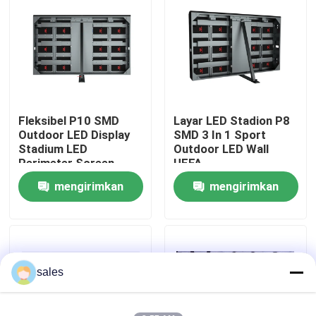
Tentang Kami
Tur Pabrik
Fleksibel P10 SMD
Layar LED Stadion P8
Kontrol Kualitas
Outdoor LED Display
SMD 3 In 1 Sport
Stadium LED
Outdoor LED Wall
Perimeter Screen
UEFA
Hubungi Kami
mengirimkan
mengirimkan
permintaan
permintaan
Berita
Minta Kutipan
sales
Layar LED Penuh Warna Luar Ruangan