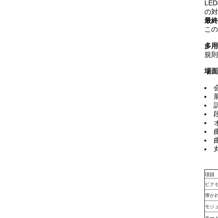
LE
の対
最終
この
多用
規則
場面
項目
ピク
導か
モジ
モー