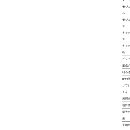
モジ
ル
モジ
ズ
キャ
ズ
キャ
断
ピク
最低
明る
IPの
リフ
トを
無彩
視野
最大
量
平均