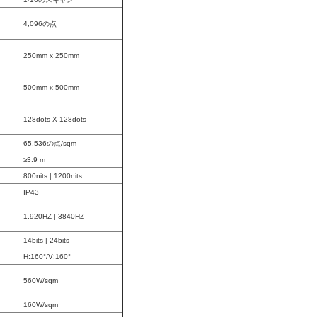
4,096の点
250mm x 250mm
500mm x 500mm
128dots X 128dots
65,536の点/sqm
≥3.9 m
800nits | 1200nits
IP43
1,920HZ | 3840HZ
14bits | 24bits
H:160°/V:160°
560W/sqm
160W/sqm