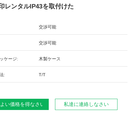
D印レンタルIP43を取付けた
交渉可能
交渉可能
ッケージ:
木製ケース
法:
T/T
よい価格を得なさい
私達に連絡しなさい