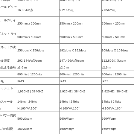
ュール ピクセ
16,384の点
9,216の点
7,056の点
ュールのサイ
250mm x 250mm
250mm x 250mm
250mm x 250mm
ビネット サイ
500mm x 500mm
500mm x 500mm
500mm x 500mm
ビネットの決
256dots X 256dots
192dots X 192dots
168dots X 168dots
セル密度
262,144の点/sqm
147,456の点/sqm
112,896の点/sqm
の見える距離
≥1.9 m
≥2.6 m
≥2.9 m
さ
800nits | 1200nits
800nits | 1200nits
800nits | 1200nits
等級
IP43
IP43
IP43
レッシュ レー
1,920HZ | 3840HZ
1,920HZ | 3840HZ
1,920HZ | 3840HZ
色スケール
14bits | 24bits
14bits | 24bits
14bits | 24bits
角
H:160°/V:160°
H:160°/V:160°
H:160°/V:160°
のパワー消費
560W/sqm
560W/sqm
560W/sqm
出力の消費
160W/sqm
160W/sqm
160W/sqm