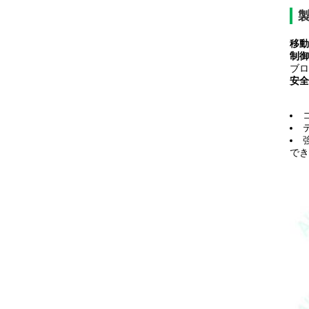
移動
制御
ブロ
安全
でき