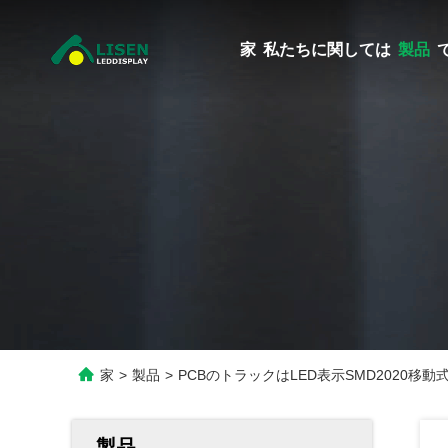
家
私たちに関しては
製品
家
>
製品
>
PCBのトラックはLED表示SMD2020移動
製品