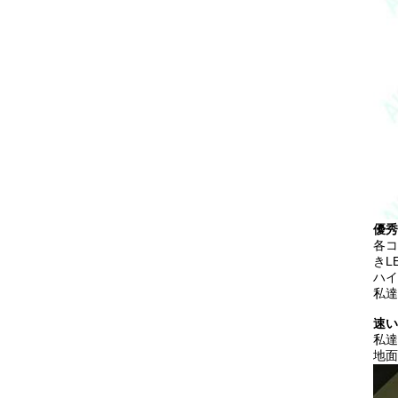
優秀
各コ
きL
ハイ
私達
速い
私達
地面