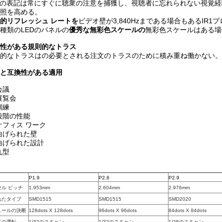
Dの表記は常にすぐに聴衆の注意を捕獲し、視聴者に忘れられない視覚経
照を高める。
的リフレッシュ レートを
ビデオ壁が3,840Hzまである場合もあるIR1
種類のLEDのパネルの
優秀な無彩色スケールの
無彩色スケールはある場合もあ
性がある規則的なトラス
的なトラスはの必要とされる注文のトラスのために積み重ね働かない。
と互換性がある適用
会議
展覧会
訓練
段階の性能
オフィス ワーク
曲げられた壁
曲げられた設計
丸型
P1.9
P2.6
P2.9
セル ピッチ
1.953mm
2.604mm
2.976mm
れたタイプ
SMD1515
SMD1515
SMD2020
ュールの決断
128dots X 128dots
96dots X 96dots
84dots X 84dots
ドの運転
1/32のスキャン
1/32のスキャン
1/28のスキャン