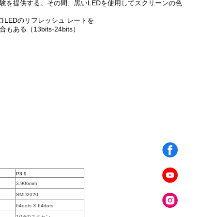
験を提供する。その間、黒いLEDを使用してスクリーンの色
プロLEDのリフレッシュ レートを
る（13bits-24bits）
P3.9
3.906mm
SMD2020
64dots X 64dots
1/16のスキャン