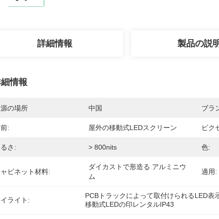
詳細情報
製品の説
詳細情報
起源の場所
中国
ブラ
前:
屋外の移動式LEDスクリーン
ピクセ
るさ:
> 800nits
色:
ダイカストで形造る アルミニウ
ャビネット材料:
適用:
ム
PCBトラックによって取付けられるLED表
イライト:
移動式LEDの印レンタルIP43