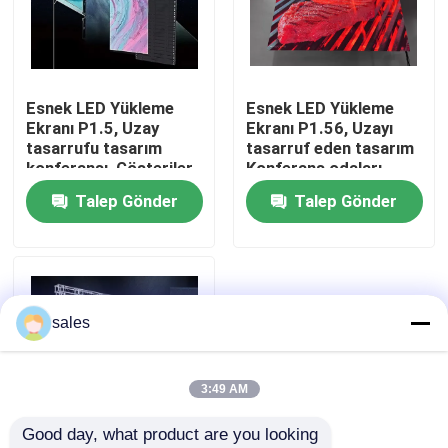
Bizim Hakkımızda
Esnek LED Yükleme
Esnek LED Yükleme
Fabrika turu
Ekranı P1.5, Uzay
Ekranı P1.56, Uzayı
tasarrufu tasarım
tasarruf eden tasarım
konferansı, Gösteriler,
Konferans odaları
Kalite Kontrolü
Tiyatro
Toplantı odaları
Talep Gönder
Talep Gönder
Bizimle İletişim
Haberler
sales
Teklif Et
3:49 AM
Good day, what product are you looking 
Dış Mekan Tam Renkli LED Ekran