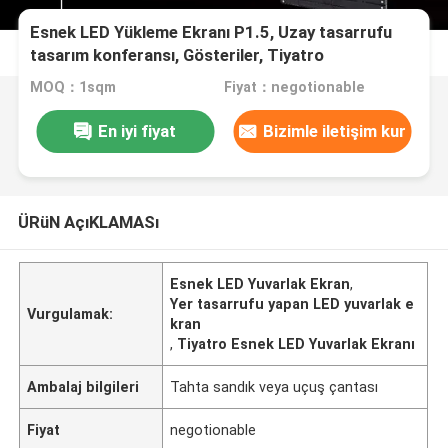
Esnek LED Yükleme Ekranı P1.5, Uzay tasarrufu
tasarım konferansı, Gösteriler, Tiyatro
MOQ：1sqm
Fiyat：negotionable
En iyi fiyat
Bizimle iletişim kur
ÜRüN AçıKLAMASı
Esnek LED Yuvarlak Ekran
,
Yer tasarrufu yapan LED yuvarlak e
Vurgulamak:
kran
,
Tiyatro Esnek LED Yuvarlak Ekranı
Ambalaj bilgileri
Tahta sandık veya uçuş çantası
Fiyat
negotionable