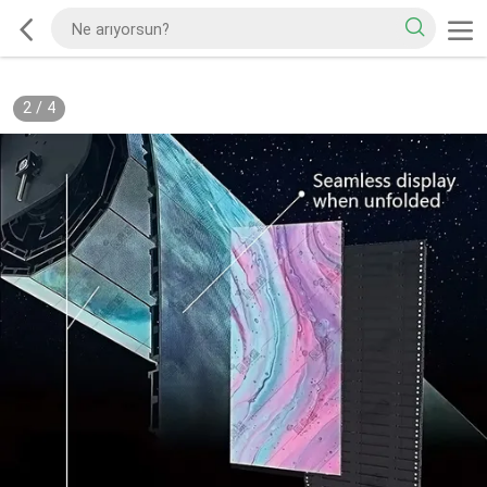
2
/
4