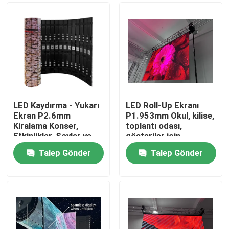
LED Kaydırma - Yukarı
LED Roll-Up Ekranı
Ekran P2.6mm
P1.953mm Okul, kilise,
Kiralama Konser,
toplantı odası,
Etkinlikler, Şovlar ve
gösteriler için
XR Odaları İçin
Talep Gönder
Talep Gönder
Evde
Ürün
VR Gösterisi