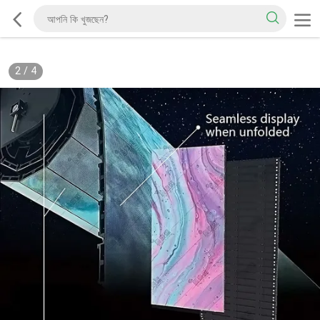
2
/
4