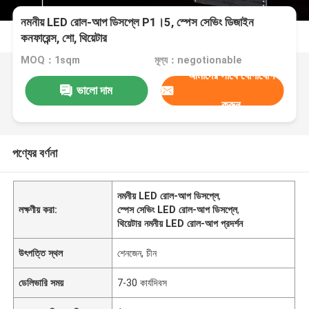
নমনীয় LED রোল-আপ ডিসপ্লে P1।5, স্পেস সেভিং ডিজাইন
কনফারেন্স, শো, থিয়েটার
MOQ：1sqm
মূল্য：negotionable
আমাদের সাথে যোগাযোগ
ভালো দাম
করুন
পণ্যের বর্ণনা
নমনীয় LED রোল-আপ ডিসপ্লে
,
লক্ষণীয় করা:
স্পেস সেভিং LED রোল-আপ ডিসপ্লে
,
থিয়েটার নমনীয় LED রোল-আপ প্রদর্শন
উৎপত্তি স্থল
শেনজেন, চীন
ডেলিভারি সময়
7-30 কার্যদিবস