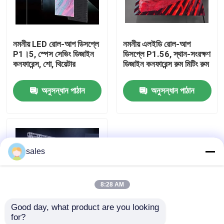
আমাদের সম্বন্ধে
নমনীয় LED রোল-আপ ডিসপ্লে
নমনীয় এলইডি রোল-আপ
P1।5, স্পেস সেভিং ডিজাইন
ডিসপ্লে P1.56, স্থান-সংরক্ষণ
কারখানা পরিদর্শন
কনফারেন্স, শো, থিয়েটার
ডিজাইন কনফারেন্স রুম মিটিং রুম
অনুসন্ধান পাঠান
অনুসন্ধান পাঠান
গুণমান নিয়ন্ত্রণ
আমাদের সাথে যোগাযোগ
sales
খবর
8:28 AM
একটি উদ্ধৃতি অনুরোধ করুন
Good day, what product are you looking 
for?
আউটডোর ফুল কালার এলইডি ডিসপ্লে
Flexible Roll-Up