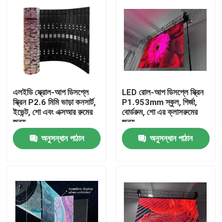
এলইডি স্ক্রোল-আপ ডিসপ্লে
LED রোল-আপ ডিসপ্লে স্ক্রিন
স্ক্রিন P2.6 মিমি ভাড়া কনসার্ট,
P1.953mm স্কুল, গির্জা,
ইভেন্ট, শো এবং এক্সআর রুমের
বোর্ডরুম, শো এর ক্লাসরুমের
জন্য
জন্য
অনুসন্ধান পাঠান
অনুসন্ধান পাঠান
বাড়ি
পণ্য
ভিআর শো