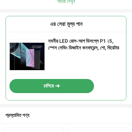
আরো দেখুন
এর সেরা মূল্য পান
নমনীয় LED রোল-আপ ডিসপ্লে P1।5,
স্পেস সেভিং ডিজাইন কনফারেন্স, শো, থিয়েটার
চালিয়ে
প্রস্তাবিত পণ্য