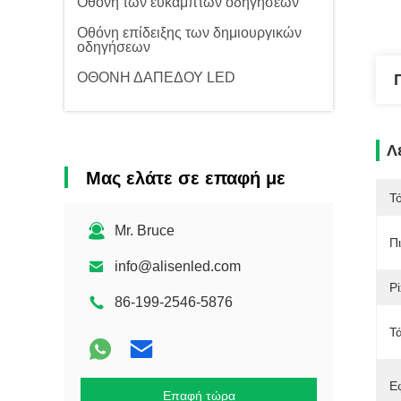
Οθόνη των εύκαμπτων οδηγήσεων
Οθόνη επίδειξης των δημιουργικών
οδηγήσεων
ΟΘΟΝΗ ΔΑΠΕΔΟΥ LED
Λ
Μας ελάτε σε επαφή με
Τ
Mr. Bruce
Π
info@alisenled.com
Pi
86-199-2546-5876
Τ
Ε
Επαφή τώρα