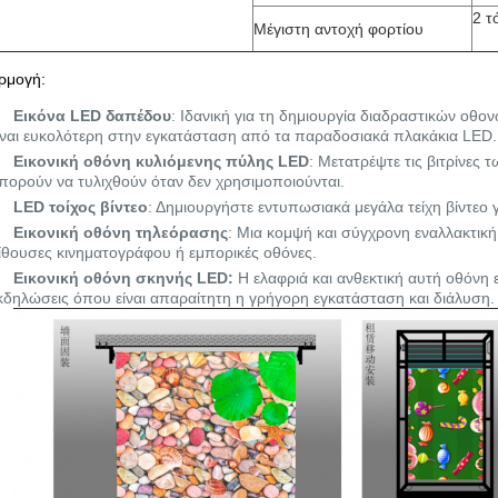
2 τ
Μέγιστη αντοχή φορτίου
ρμογή:
Εικόνα LED δαπέδου
: Ιδανική για τη δημιουργία διαδραστικών οθο
ίναι ευκολότερη στην εγκατάσταση από τα παραδοσιακά πλακάκια LED.
Εικονική οθόνη κυλιόμενης πύλης LED
: Μετατρέψτε τις βιτρίνες
πορούν να τυλιχθούν όταν δεν χρησιμοποιούνται.
LED τοίχος βίντεο
: Δημιουργήστε εντυπωσιακά μεγάλα τείχη βίντεο γ
Εικονική οθόνη τηλεόρασης
: Μια κομψή και σύγχρονη εναλλακτική 
ίθουσες κινηματογράφου ή εμπορικές οθόνες.
Εικονική οθόνη σκηνής LED:
Η ελαφριά και ανθεκτική αυτή οθόνη ε
κδηλώσεις όπου είναι απαραίτητη η γρήγορη εγκατάσταση και διάλυση.