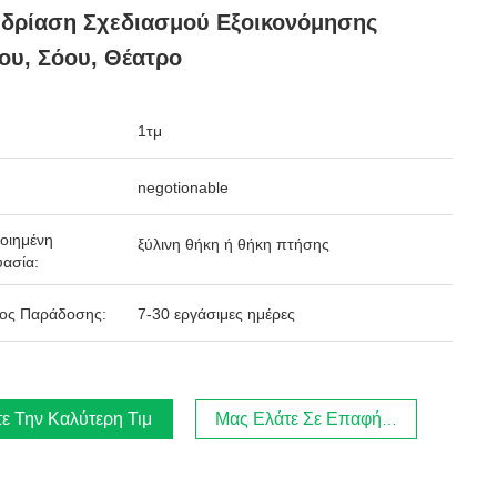
δρίαση Σχεδιασμού Εξοικονόμησης
υ, Σόου, Θέατρο
1τμ
negotionable
οιημένη
ξύλινη θήκη ή θήκη πτήσης
ασία:
δος Παράδοσης:
7-30 εργάσιμες ημέρες
ε Την Καλύτερη Τιμή
Μας Ελάτε Σε Επαφή Με