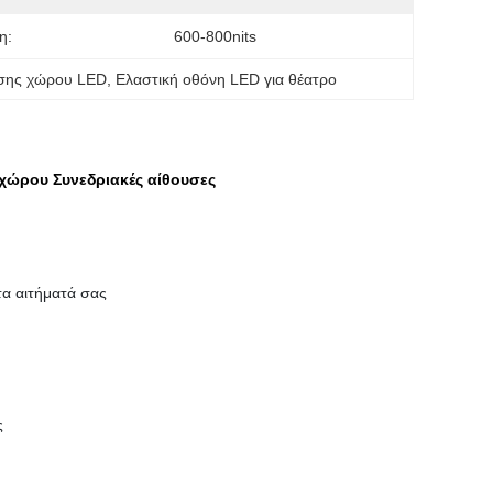
η:
600-800nits
ησης χώρου LED
, 
Ελαστική οθόνη LED για θέατρο
χώρου Συνεδριακές αίθουσες
τα αιτήματά σας
ς