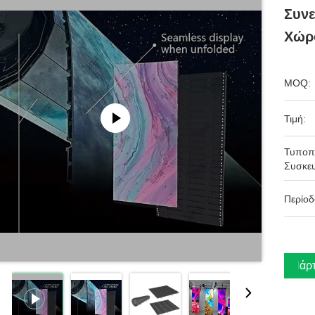
Συνε
Χώρο
MOQ:
Τιμή:
Τυποπ
Συσκευ
Περίο
Πάρτ