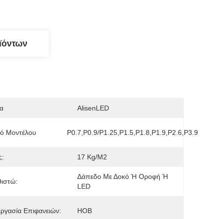
ϊόντων
α
AlisenLED
μό Μοντέλου
P0.7,P0.9/P1.25,P1.5,P1.8,P1.9,P2.6,P3.9
ς:
17 Kg/m2
Δάπεδο Με Δοκό Ή Οροφή Ή 
ιστώ:
LED
ργασία Επιφανειών:
HOB