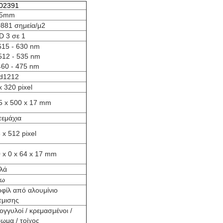
02391
,5mm
881 σημεία/μ2
 3 σε 1
615 - 630 nm
512 - 535 nm
460 - 475 nm
d1212
x 320 pixel
5 x 500 x 17 mm
τεμάχια
 x 512 pixel
 x 0 x 64 x 17 mm
ιλά
σω
φίλ από αλουμίνιο
τμισης
ογγυλοί / κρεμασμένοι /
ωμα / τοίχος