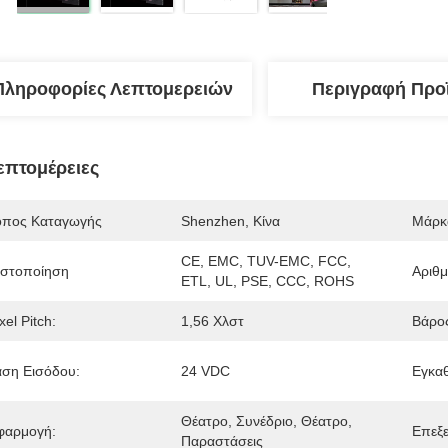
Πληροφορίες Λεπτομερειών
Περιγραφή Προ
επτομέρειες
όπος Καταγωγής
Shenzhen, Κίνα
Μάρκ
CE, EMC, TUV-EMC, FCC, 
ιστοποίηση
Αριθ
ETL, UL, PSE, CCC, ROHS
xel Pitch:
1,56 Χλστ
Βάρο
άση Εισόδου:
24 VDC
Εγκαθ
Θέατρο, Συνέδριο, Θέατρο, 
φαρμογή:
Επεξε
Παραστάσεις