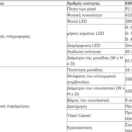
ρο
Αριθμός ενότητας
KM
Πίτσα των pixel
P1
Φυσική πυκνότητα
410
Φώτα LED
SMD
R: 
μήκος κύματος LED
G: 
ικές πληροφορίες
Β: 
Διαμόρφωση LED
Sm
Ανάλυση ενότητας
40 
Διάμετροι της μονάδας (W x H
62.
x D)
Ποσότητα μονάδας
16 
Απόφαση του υπουργικού
256
συμβουλίου
Διάμετροι του ντουλαπιού (W x
320
H x D)
Βάρος του ντουλαπιού
9 κ
ική παράμετρος
Διατήρηση
Πί
Προ
Υλικό Cainet
εξά
Στρ
Εγκατάσταση
πάτ