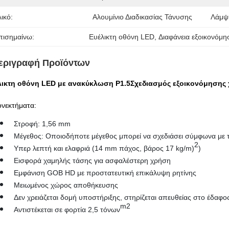
ικό:
Αλουμίνιο Διαδικασίας Τάνυσης
Λάμψ
πισημαίνω:
Ευέλικτη οθόνη LED
, 
Διαφάνεια εξοικονόμ
εριγραφή Προϊόντων
λικτη οθόνη LED με ανακύκλωση P1.5Σχεδιασμός εξοικονόμησης 
ονεκτήματα:
Στροφή: 1,56 mm
Μέγεθος: Οποιοδήποτε μέγεθος μπορεί να σχεδιάσει σύμφωνα με 
2
Υπερ λεπτή και ελαφριά (14 mm πάχος, βάρος 17 kg/m)
)
Εισφορά χαμηλής τάσης για ασφαλέστερη χρήση
Εμφάνιση GOB HD με προστατευτική επικάλυψη ρητίνης
Μειωμένος χώρος αποθήκευσης
Δεν χρειάζεται δομή υποστήριξης, στηρίζεται απευθείας στο έδαφο
m2
Αντιστέκεται σε φορτία 2,5 τόνων