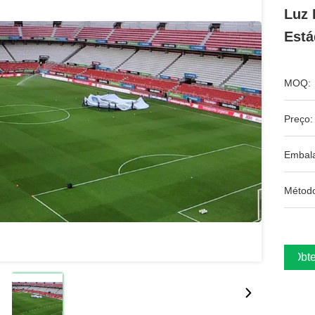
Luz 
Está
MOQ:
Preço:
Embal
Métod
Obte