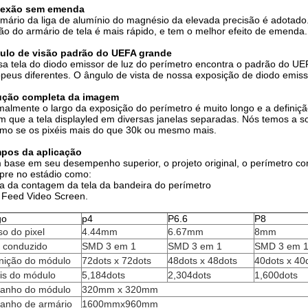
exão sem emenda
mário da liga de alumínio do magnésio da elevada precisão é adotado
ão do armário de tela é mais rápido, e tem o melhor efeito de emenda.
ulo de visão padrão do UEFA grande
a tela do diodo emissor de luz do perímetro encontra o padrão do UE
peus diferentes. O ângulo de vista de nossa exposição de diodo emiss
ução completa da imagem
almente o largo da exposição do perímetro é muito longo e a definição
m que a tela displayled em diversas janelas separadas. Nós temos a 
mo se os pixéis mais do que 30k ou mesmo mais.
pos da aplicação
base em seu desempenho superior, o projeto original, o perímetro con
re no estádio como:
a da contagem da tela da bandeira do perímetro
 Feed Video Screen.
go
p4
P6.6
P8
o do pixel
4.44mm
6.67mm
8mm
o conduzido
SMD 3 em 1
SMD 3 em 1
SMD 3 em 
inição do módulo
72dots x 72dots
48dots x 48dots
40dots x 40
is do módulo
5,184dots
2,304dots
1,600dots
anho do módulo
320mm x 320mm
anho de armário
1600mmx960mm