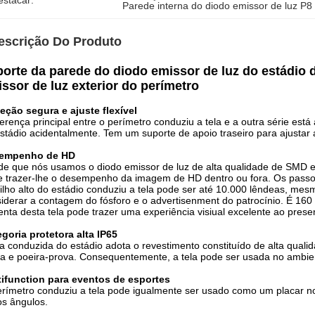
estacar:
Parede interna do diodo emissor de luz P8
escrição Do Produto
orte da parede do diodo emissor de luz do estádio 
ssor de luz exterior do perímetro
eção segura e ajuste flexível
ferença principal entre o perímetro conduziu a tela e a outra série está
stádio acidentalmente. Tem um suporte de apoio traseiro para ajustar a
empenho de HD
e que nós usamos o diodo emissor de luz de alta qualidade de SMD e 
 trazer-lhe o desempenho da imagem de HD dentro ou fora. Os passos
ilho alto do estádio conduziu a tela pode ser até 10.000 lêndeas, me
iderar a contagem do fósforo e o advertisenment do patrocínio. É 160 
enta desta tela pode trazer uma experiência visiual excelente ao prese
goria protetora alta IP65
la conduzida do estádio adota o revestimento constituído de alta qua
a e poeira-prova. Consequentemente, a tela pode ser usada no ambient
tifunction para eventos de esportes
rímetro conduziu a tela pode igualmente ser usado como um placar no
os ângulos.