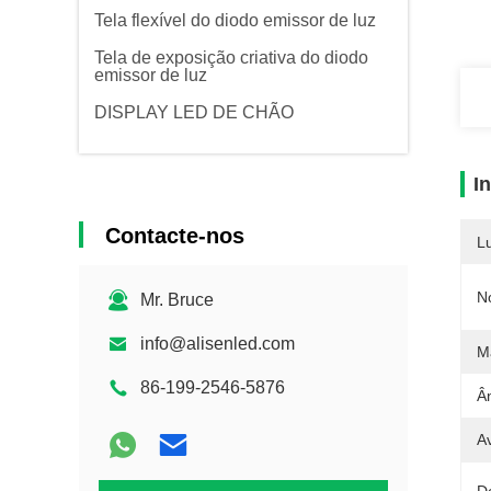
Tela flexível do diodo emissor de luz
Tela de exposição criativa do diodo
emissor de luz
DISPLAY LED DE CHÃO
I
Contacte-nos
L
N
Mr. Bruce
info@alisenled.com
Ma
86-199-2546-5876
Â
A