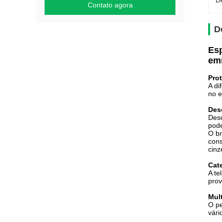
D
Contato agora
D
Esp
emi
Prot
A di
no e
Des
Desd
pode
O br
cons
cinz
Cate
A te
prov
Mul
O pe
vári