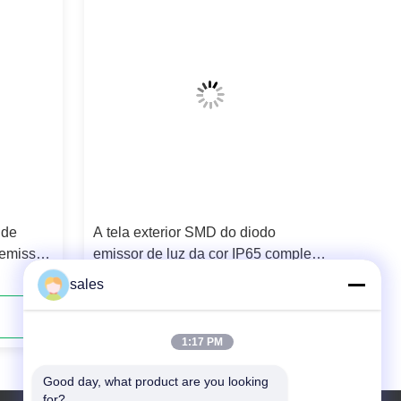
 de
A tela exterior SMD do diodo
 emissor
emissor de luz da cor IP65 completa
ermeável
fixou a exposição de diodo emissor
sales
de luz P6.25
Contato agora
1:17 PM
Good day, what product are you looking 
for?