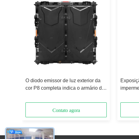
O diodo emissor de luz exterior da
Exposiç
 de
cor P8 completa indica o armário de
imperme
luz
SMD 960mmx960mm
brilho a
emissor
Contato agora