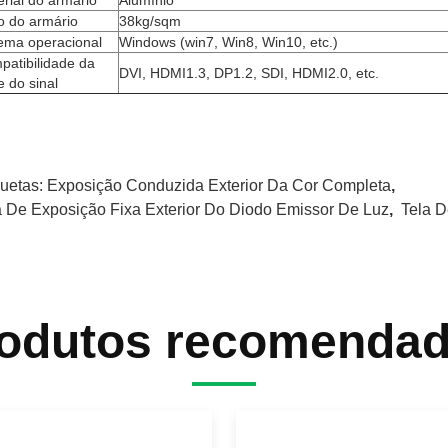
rial do armário
Alumínio
o do armário
38kg/sqm
tema operacional
Windows (win7, Win8, Win10, etc.)
patibilidade da
DVI, HDMI1.3, DP1.2, SDI, HDMI2.0, etc.
e do sinal
quetas:
Exposição Conduzida Exterior Da Cor Completa
,
a De Exposição Fixa Exterior Do Diodo Emissor De Luz
,
Tela 
odutos recomenda