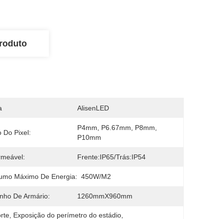
roduto
a
AlisenLED
P4mm, P6.67mm, P8mm, 
 Do Pixel:
P10mm
rmeável:
Frente:IP65/Trás:IP54
umo Máximo De Energia:
450W/m2
nho De Armário:
1260mmX960mm
rte
, 
Exposição do perímetro do estádio
, 