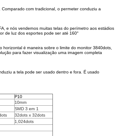
. Comparado com tradicional, o permeter conduziu a
FA, e nós vendemos muitas telas do perímetro aos estádios
or de luz dos esportes pode ser até 160°
 horizontal é maneira sobre o limite do monitor 3840dots,
solução para fazer visualização uma imagem completa
duziu a tela pode ser usado dentro e fora. É usado
P10
10mm
1
SMD 3 em 1
dots
32dots x 32dots
1,024dots