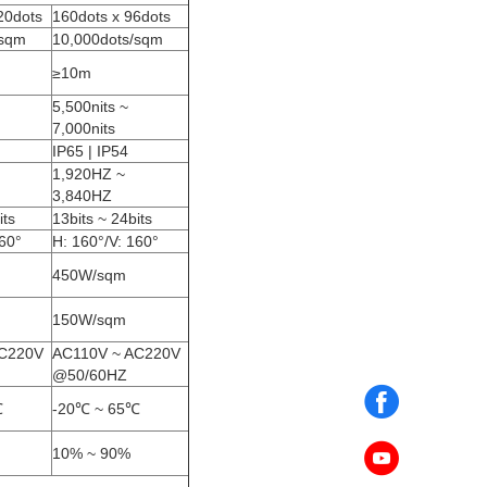
20dots
160dots x 96dots
/sqm
10,000dots/sqm
≥10m
5,500nits ~
7,000nits
IP65 | IP54
1,920HZ ~
3,840HZ
its
13bits ~ 24bits
160°
H: 160°/V: 160°
450W/sqm
150W/sqm
AC220V
AC110V ~ AC220V
@50/60HZ
℃
-20℃ ~ 65℃
10% ~ 90%