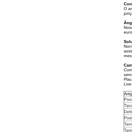
Con
O ar
junç
Âng
Noss
euro
Sol
Norm
assi
mes
Cam
Com 
semp
Plac
Live
Arti
Pass
Tip
Def
Pixé
Tam
Tam