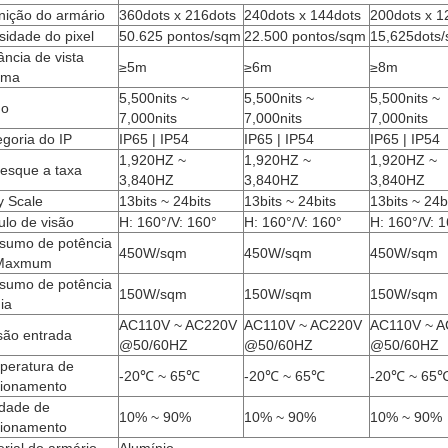
nição do armário
360dots x 216dots
240dots x 144dots
200dots x 1
idade do pixel
50.625 pontos/sqm
22.500 pontos/sqm
15,625dots
ância de vista
≥5m
≥6m
≥8m
ima
5,500nits ~
5,500nits ~
5,500nits ~
ho
7,000nits
7,000nits
7,000nits
goria do IP
IP65 | IP54
IP65 | IP54
IP65 | IP54
1,920HZ ~
1,920HZ ~
1,920HZ ~
resque a taxa
3,840HZ
3,840HZ
3,840HZ
y Scale
13bits ~ 24bits
13bits ~ 24bits
13bits ~ 24b
lo de visão
H: 160°/V: 160°
H: 160°/V: 160°
H: 160°/V: 
sumo de potência
450W/sqm
450W/sqm
450W/sqm
Maxmum
sumo de potência
150W/sqm
150W/sqm
150W/sqm
ia
AC110V ~ AC220V
AC110V ~ AC220V
AC110V ~ 
são entrada
@50/60HZ
@50/60HZ
@50/60HZ
peratura de
-20℃ ~ 65℃
-20℃ ~ 65℃
-20℃ ~ 65
cionamento
dade de
10% ~ 90%
10% ~ 90%
10% ~ 90%
cionamento