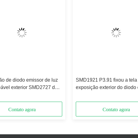
ão de diodo emissor de luz
SMD1921 P3.91 fixou a tela
ável exterior SMD2727 do
exposição exterior do diodo
lto da tela P7.81 do diodo
de luz da cor completa imp
 de luz de SMD
Contato agora
Contato agora