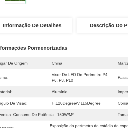
Informação De Detalhes
Descrição Do P
nformações Pormenorizadas
ugar De Origem
China
Marc
Visor De LED De Perímetro P4, 
ome:
Passo
P6, P8, P10
terial:
Alumínio
Impe
ngulo De Visão:
H.120Degree/V.115Degree
Cons
venida. Consumo De Potência:
150W/m²
Tama
Exposição do perímetro do estádio do espo