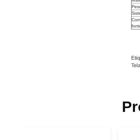
Mate
Pes
Sis
Com
font
Eti
Tel
Pr