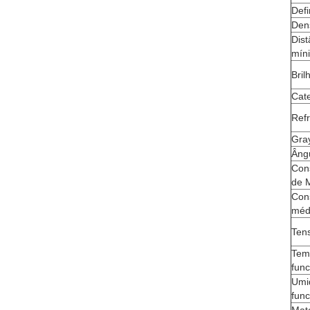
Defi
Dens
Dist
mín
Bril
Cate
Ref
Gra
Ângu
Con
de 
Con
méd
Ten
Tem
fun
Umi
fun