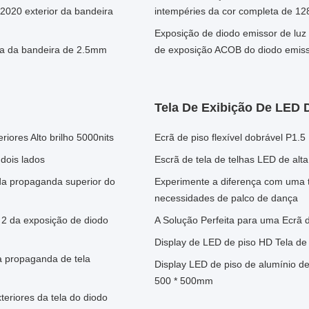
020 exterior da bandeira
intempéries da cor completa de 
Exposição de diodo emissor de luz 
ela da bandeira de 2.5mm
de exposição ACOB do diodo emiss
Tela De Exibição De LED 
iores Alto brilho 5000nits
Ecrã de piso flexível dobrável P1
dois lados
Escrã de tela de telhas LED de alta
 da propaganda superior do
Experimente a diferença com uma t
necessidades de palco de dança
3 2 da exposição de diodo
A Solução Perfeita para uma Ecrã 
Display de LED de piso HD Tela de 
 a propaganda de tela
Display LED de piso de alumínio d
500 * 500mm
teriores da tela do diodo