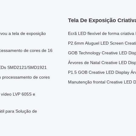
Tela De Exposição Criati
rvou a tela de exposição
Ecrã LED flexível de forma criativa
P2.6mm Aluguel LED Screen Creati
ocessamento de cores de 16
GOB Technology Creative LED Displ
Árvores de Natal Creative LED Dis
m LEDs SMD2121/SMD1921
P1.5 GOB Creative LED Display Árv
m processamento de cores
Manutenção frontal Creative LED Di
 vídeo LVP 605S e
il para Solução de