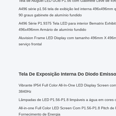
Tela de Aluguel LED GOB P1.56 com Gabinete Leve de 
A496 série p1.56 tela de exibição led interna 496x496mm 
90 graus gabinete de alumínio fundido
A496 Série P1.9375 Tela LED para interior Bematrix Exhi
496x496mm Armário de alumínio fundido
Aluvision Frame LED Display com tamanho 496mm X 496
serviço frontal
Tela De Exposição Interna Do Diodo Emisso
Vibrante IP54 Full Color All-In-One LED Display Screen co
3840Hz
Lâmpadas de LED P1.56-P1.8 limpáveis a água em cores 
All-in-one Full Color LED Screen Com P1.56-P1.8 Pitch de
Fornecimento de Energia