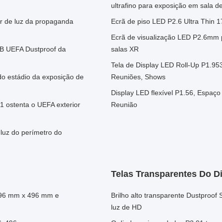
ultrafino para exposição em sala d
or de luz da propaganda
Ecrã de piso LED P2.6 Ultra Thin 1
Ecrã de visualização LED P2.6mm p
WB UEFA Dustproof da
salas XR
Tela de Display LED Roll-Up P1.95
 do estádio da exposição de
Reuniões, Shows
Display LED flexível P1.56, Espaç
1 ostenta o UEFA exterior
Reunião
luz do perímetro do
Telas Transparentes Do D
496 mm x 496 mm e
Brilho alto transparente Dustproo
luz de HD