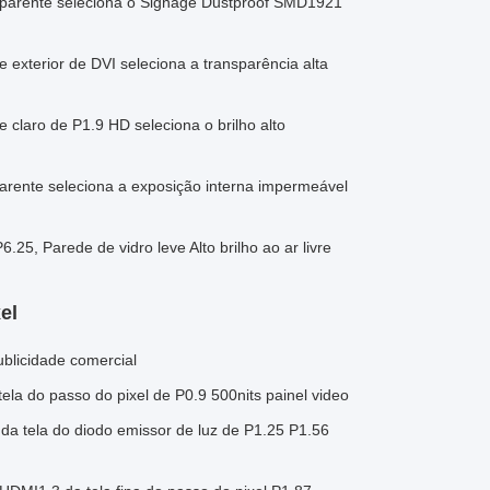
nsparente seleciona o Signage Dustproof SMD1921
 exterior de DVI seleciona a transparência alta
 claro de P1.9 HD seleciona o brilho alto
parente seleciona a exposição interna impermeável
6.25, Parede de vidro leve Alto brilho ao ar livre
el
blicidade comercial
tela do passo do pixel de P0.9 500nits painel video
a tela do diodo emissor de luz de P1.25 P1.56