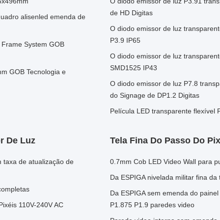
496x496mm
O diodo emissor de luz P3.91 tra
de HD Digitas
quadro alisenled emenda de
O diodo emissor de luz transparente
P3.9 IP65
bit Frame System GOB
O diodo emissor de luz transparente
SMD1525 IP43
mm GOB Tecnologia e
O diodo emissor de luz P7.8 trans
do Signage de DP1.2 Digitas
Película LED transparente flexível P
r De Luz
Tela Fina Do Passo Do Pix
m taxa de atualização de
0.7mm Cob LED Video Wall para pu
Da ESPIGA nivelada militar fina da 
completas
Da ESPIGA sem emenda do painel d
 Pixéis 110V-240V AC
P1.875 P1.9 paredes video