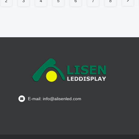
2
3
4
5
6
7
8
E-mail: info@alisenled.com