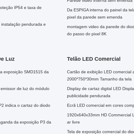
Parede video interna sem emenda H
roteção IP54 e taxa de
Da ESPIGA interna do painel da te
pixel da parede sem emenda
 instalação pendurada e
montagem video da parede do diod
do passo do pixel 8K
De Luz
Telão LED Comercial
z da exposição SMD1515 da
Cartão de exibição LED comercial 
2000*750*30mm Tamanho da tela
 emissor de luz do módulo
Display de cartaz digital LED Dis
publicidade pendurada
2 indica o cartaz do diodo
Ecrã LED comercial em cores com
1920x640x33mm HD Commercial LED
paganda da exposição P3 da
ar livre
Tela de exposição comercial do dio