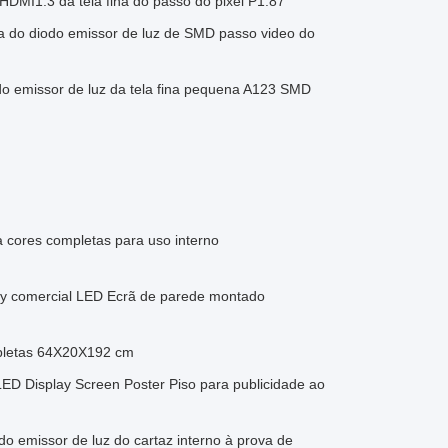
DMI1.3 da tela fina do passo do pixel P1.87
la do diodo emissor de luz de SMD passo video do
o emissor de luz da tela fina pequena A123 SMD
a cores completas para uso interno
play comercial LED Ecrã de parede montado
pletas 64X20X192 cm
 Display Screen Poster Piso para publicidade ao
do emissor de luz do cartaz interno à prova de