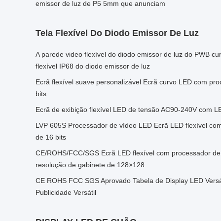
emissor de luz de P5 5mm que anunciam
Tela Flexível Do Diodo Emissor De Luz
A parede video flexível do diodo emissor de luz do PWB cu
flexível IP68 do diodo emissor de luz
Ecrã flexível suave personalizável Ecrã curvo LED com pr
bits
Ecrã de exibição flexível LED de tensão AC90-240V co
LVP 605S Processador de vídeo LED Ecrã LED flexível co
de 16 bits
CE/ROHS/FCC/SGS Ecrã LED flexível com processador de
resolução de gabinete de 128×128
CE ROHS FCC SGS Aprovado Tabela de Display LED Versát
Publicidade Versátil