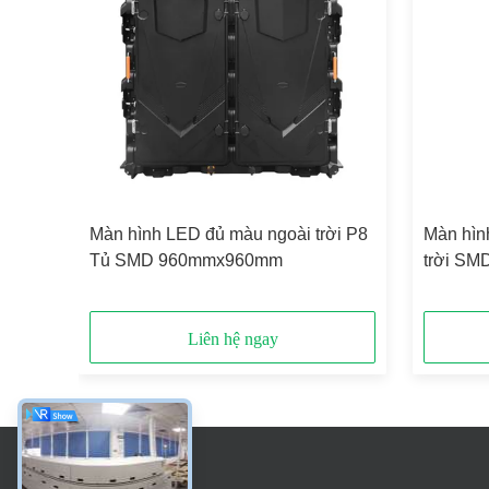
 hình
Màn hình LED đủ màu ngoài trời P8
Màn hìn
 P10
Tủ SMD 960mmx960mm
trời SM
sáng c
Liên hệ ngay