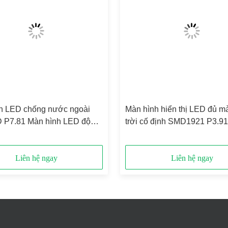
h LED chống nước ngoài
Màn hình hiển thị LED đủ m
D P7.81 Màn hình LED độ
trời cố định SMD1921 P3.9
ao SMD2727
thấm nước
Liên hệ ngay
Liên hệ ngay