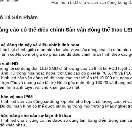
àm nổi bật:
Màn hình LED chu vi sân vận động bóng đ
ô Tả Sản Phẩm
ng cáo có thể điều chỉnh Sân vận động thể thao LED
vệ đáng tin cậy và điều chỉnh linh hoạt
hác biệt chính giữa màn hình led chu vi và các dòng khác là màn hìn
 tình cờ.Nó có một giá đỡ phía sau để điều chỉnh màn hình theo các g
u suất HD
húng tôi sử dụng đèn LED SMD chất lượng cao và thiết kế PCB tuyệt vờ
 ảnh HD trong nhà hoặc ngoài trời.Các cao độ pixel là P6.6, P8 và P10
hình led sân vận động có độ sáng cao có thể lên tới 10.000 nit, ngay c
ố trận đấu và quảng cáo tài trợ.Đó là góc nhìn rộng 160 độ và thang m
ệm hình ảnh tuyệt vời cho khán giả có mặt.
 bảo vệ cao IP65
hình led sân vận động sử dụng lớp phủ phù hợp chất lượng cao, vì v
Do đó, màn hình có thể được sử dụng trong môi trường khắc nghiệt tro
chức năng cho các sự kiện thể thao
hình led chu vi cũng có thể được sử dụng làm bảng điểm trong sân vậ
độ khác nhau.