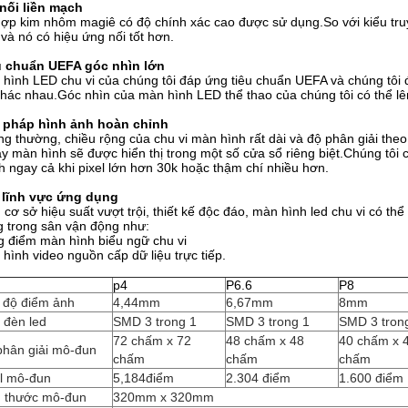
nối liền mạch
ợp kim nhôm magiê có độ chính xác cao được sử dụng.So với kiểu tru
và nó có hiệu ứng nối tốt hơn.
u chuẩn UEFA góc nhìn lớn
hình LED chu vi của chúng tôi đáp ứng tiêu chuẩn UEFA và chúng tôi 
hác nhau.Góc nhìn của màn hình LED thể thao của chúng tôi có thể lê
i pháp hình ảnh hoàn chỉnh
g thường, chiều rộng của chu vi màn hình rất dài và độ phân giải the
ậy màn hình sẽ được hiển thị trong một số cửa sổ riêng biệt.Chúng tôi
h ngay cả khi pixel lớn hơn 30k hoặc thậm chí nhiều hơn.
 lĩnh vực ứng dụng
 cơ sở hiệu suất vượt trội, thiết kế độc đáo, màn hình led chu vi có t
 trong sân vận động như:
 điểm màn hình biểu ngữ chu vi
hình video nguồn cấp dữ liệu trực tiếp.
p4
P6.6
P8
 độ điểm ảnh
4,44mm
6,67mm
8mm
 đèn led
SMD 3 trong 1
SMD 3 trong 1
SMD 3 tron
72 chấm x 72
48 chấm x 48
40 chấm x 
phân giải mô-đun
chấm
chấm
chấm
el mô-đun
5,184điểm
2.304 điểm
1.600 điểm
h thước mô-đun
320mm x 320mm