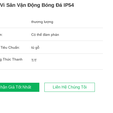
Vi Sân Vận Động Bóng Đá IP54
thương lượng
n:
Có thể đàm phán
 Tiêu Chuẩn:
tủ gỗ
g Thức Thanh
T/T
hận Giá Tốt Nhất
Liên Hệ Chúng Tôi