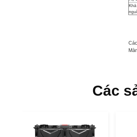
Khả
nguồ
Các
Màn
Các s