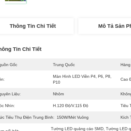
Thông Tin Chi Tiết
Mô Tả Sản 
hông Tin Chi Tiết
guồn Gốc
Trung Quốc
Hàng
Màn Hình LED Viền P4, P6, P8, 
ên:
Cao 
P10
guyên Liệu:
Nhôm
Khôn
óc Nhìn:
H.120 Độ/V.115 Độ
Tiêu 
ức Tiêu Thụ Điện Trung Bình:
150W/mét Vuông
Kích 
Tường LED quảng cáo SMD
, 
Tường LED q