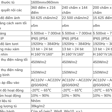
 thước tủ
1600mmx960mm
360 điểm x 216
240 chấm x 144
200 chấm x
 quyết nội các
điểm
chấm
chấm
 độ điểm ảnh
50.625 chấm/m2
22.500 chấm/m2
15.625 điể
ảng cách xem tối
≥5m
≥6m
≥8m
u
sáng
5.500nit ~ 7.000nit
5.500nit ~ 7.000nit
5.500nit ~ 7
 IP
IP65 |IP54
IP65 |IP54
IP65 |IP54
độ làm tươi
1920Hz ~ 3840Hz
1920Hz ~ 3840Hz
1920Hz ~ 3
ng màu xám
13 bit ~ 24 bit
13 bit ~ 24 bit
13 bit ~ 24 b
 nhìn
H:160°/V:160°
H:160°/V:160°
H:160°/V:1
 thụ điện năng tối
450W/m2
450W/m2
450W/m2
 thụ điện năng
150W/m2
150W/m2
150W/m2
g bình
AC110V ~ AC220V
AC110V ~ AC220V
AC110V ~ 
n áp đầu vào
@50/60HZ
@50/60HZ
@50/60HZ
t độ hoạt động
-20℃ ~ 65℃
-20℃ ~ 65℃
-20℃ ~ 65
ẩm hoạt động
10% ~ 90%
10% ~ 90%
10% ~ 90%
 liệu tủ
Nhôm
g lượng tủ
38kg/m2
điều hành
Cửa sổ (win7, Win8, Win10, v.v.)