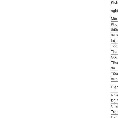
Kích
nghị
Mật
Kho
thiể
độ 
Lớp
Tốc 
Tha
Góc
Tiêu
đa
Tiêu
trun
Điệ
Nhiệ
Độ 
Chất
Trọn
Hệ 