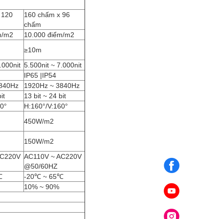
 120
160 chấm x 96
chấm
m/m2
10.000 điểm/m2
≥10m
.000nit
5.500nit ~ 7.000nit
IP65 |IP54
840Hz
1920Hz ~ 3840Hz
it
13 bit ~ 24 bit
60°
H:160°/V:160°
450W/m2
150W/m2
AC220V
AC110V ~ AC220V
@50/60HZ
℃
-20℃ ~ 65℃
10% ~ 90%