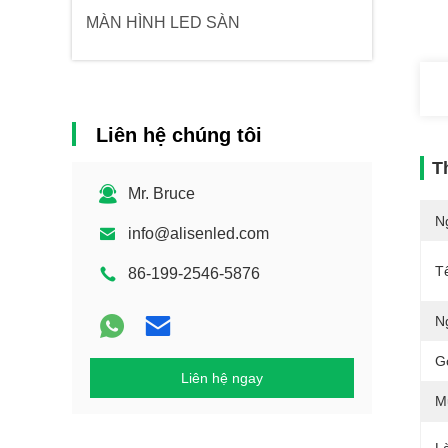
MÀN HÌNH LED SÀN
Liên hệ chúng tôi
T
Mr. Bruce
N
info@alisenled.com
T
86-199-2546-5876
N
G
Liên hệ ngay
M