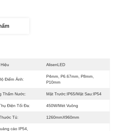
Phẩm
 Hiệu
AlisenLED
P4mm, P6.67mm, P8mm, 
Độ Điểm Ảnh:
P10mm
g Thấm Nước:
Mặt Trước:IP65/Mặt Sau:IP54
Thụ Điện Tối Đa:
450W/mét Vuông
Thước Tủ:
1260mmX960mm
uảng cáo IP54
, 