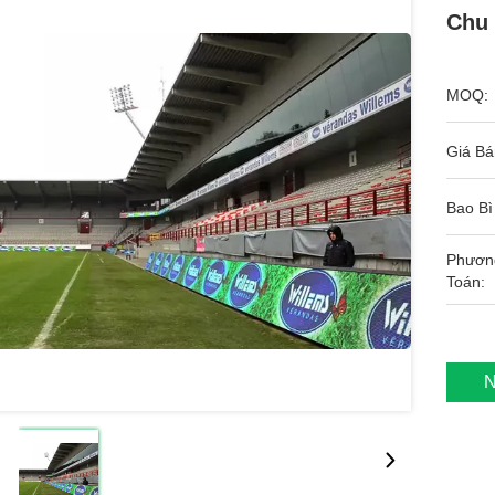
Chu 
MOQ:
Giá Bá
Bao Bì
Phươn
Toán:
N