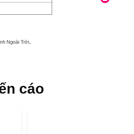
nh Ngoài Trời
,
ến cáo