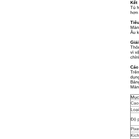
Kết 
Tủ h
hơn 
Tiê
Màn 
Âu k
Giả
Thôn
vì v
chỉn
Các
Trên
dụng
Bảng
Màn 
Mục
Cao
Loại
Độ 
Pix
Kíc