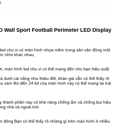
á
 Wall Sport Football Perimeter LED Display
h led chu vi có màn hình nhựa mềm trong sân vận động một
óc nhìn khác nhau.
i, màn hình led chu vi có thể mang đến cho bạn hiệu suất
.
ả dưới cái nắng như thiêu đốt, khán giả vẫn có thể thấy rõ
àu xám lên đến 24 bit của màn hình này có thể mang lại trải
ậy thành phần này có khả năng chống ẩm và chống bụi hiệu
ng nhà và ngoài trời.
n động.Bạn có thể thấy rõ những gì trên màn hình ở nhiều