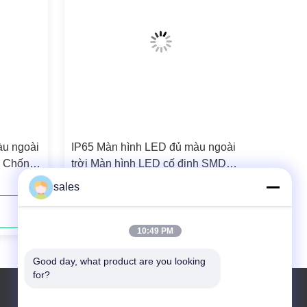
àu ngoài
IP65 Màn hình LED đủ màu ngoài
1 Chống
trời Màn hình LED cố định SMD
P6.25
sales
Liên hệ ngay
10:49 PM
Good day, what product are you looking 
for?