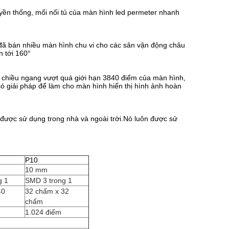
yền thống, mối nối tủ của màn hình led permeter nhanh
đã bán nhiều màn hình chu vi cho các sân vận động châu
n tới 160°
o chiều ngang vượt quá giới hạn 3840 điểm của màn hình,
 có giải pháp để làm cho màn hình hiển thị hình ảnh hoàn
hể được sử dụng trong nhà và ngoài trời.Nó luôn được sử
P10
10 mm
g 1
SMD 3 trong 1
40
32 chấm x 32
chấm
1.024 điểm