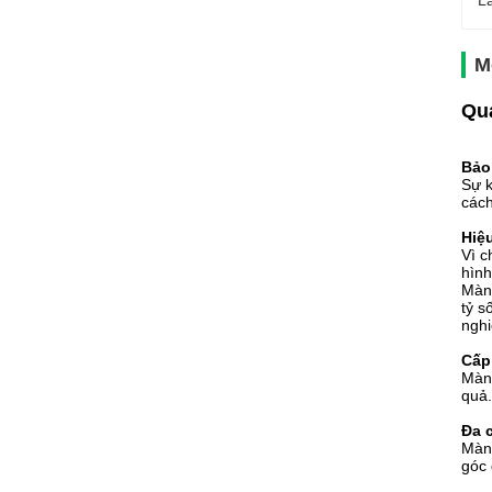
L
M
Quả
Bảo 
Sự k
cách
Hiệ
Vì c
hình
Màn 
tỷ s
nghi
Cấp
Màn 
quả.
Đa 
Màn 
góc 