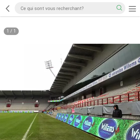
1
/
1