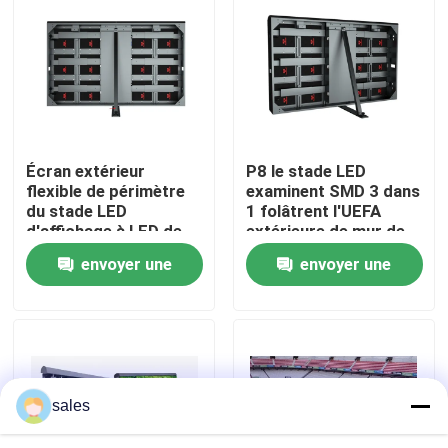
À propos de nous
Visite de l'usine
Écran extérieur
P8 le stade LED
Contrôle de la qualité
flexible de périmètre
examinent SMD 3 dans
du stade LED
1 folâtrent l'UEFA
d'affichage à LED de
extérieure de mur de
Nous contacter
P10 SMD
LED
envoyer une
envoyer une
demande
demande
Nouvelles
Demandez un devis
sales
Affichage mené polychrome extérieur