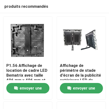
produits recommandés
P1.56 Affichage de
Affichage de
location de cadre LED
périmètre de stade
Bematrix avec taille
d'écran de la publicité
À la maison
496 mm x 496 mm et
extérieure LED de
technologie GOB pour
SMD P10
envoyer une
envoyer une
une haute qualité
Produits
d'image
demande
demande
Le spectacle VR