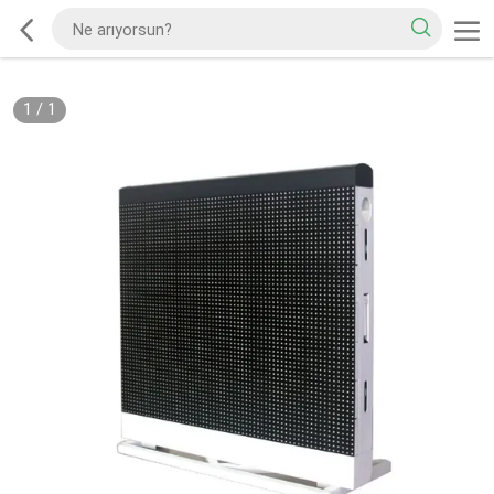
1
/
1