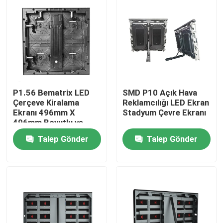
P1.56 Bematrix LED
SMD P10 Açık Hava
Çerçeve Kiralama
Reklamcılığı LED Ekran
Ekranı 496mm X
Stadyum Çevre Ekranı
496mm Boyutlu ve
GOB Teknolojisi ile
Talep Gönder
Talep Gönder
Yüksek Resim Kaliteli
Evde
Ürün
VR Gösterisi