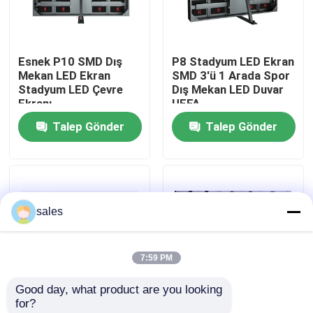
Bizim Hakkımızda
Esnek P10 SMD Dış
P8 Stadyum LED Ekran
Mekan LED Ekran
SMD 3'ü 1 Arada Spor
Fabrika turu
Stadyum LED Çevre
Dış Mekan LED Duvar
Ekranı
UEFA
Talep Gönder
Talep Gönder
Kalite Kontrolü
Bizimle İletişim
sales
Haberler
7:59 PM
Teklif Et
Good day, what product are you looking 
for?
Dış Mekan Tam Renkli LED Ekran
PCB Katlanabilir
Spor Stadyumu Çevre