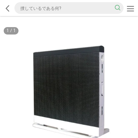
1
/
1