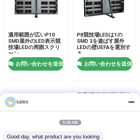
わたしたち に つい て
適用範囲が広いP10
P8競技場LEDは1の
工場 ツアー
SMD屋外のLED表示競
SMD 3を遊ばす屋外
技場LEDの周囲スクリ
LEDの壁UEFAを選別す
ーン
る
品質管理
お問い合わせを送信
お問い合わせを送信
連絡 ください
ニュース
sales
引金 を 求め て ください
5:38 AM
屋外のフル カラーの導かれた表示
Good day, what product are you looking 