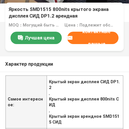
Яркость SMD1515 800nits крытого экрана
дисплея СИД DP1.2 арендная
MOQ：Могущий быть предметом переговоров
Цена：Подлежит обсуждению
контактные
Лучшая цена
данные
Характер продукции
Крытый экран дисплея СИД DP1.
2
,
Самое интересн
Крытый экран дисплея 800nits С
ое:
ИД
,
Крытый экран арендное SMD151
5 СИД