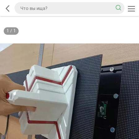
1
/
1