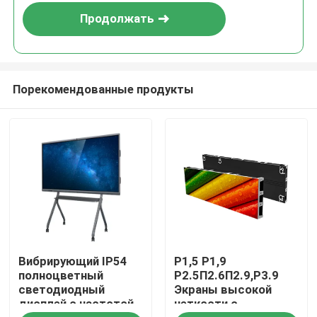
Продолжать
Порекомендованные продукты
Домой
Вибрирующий IP54
P1,5 P1,9
Продукты
полноцветный
P2.5П2.6П2.9,P3.9
светодиодный
Экраны высокой
дисплей с частотой
четкости с
VR-шоу