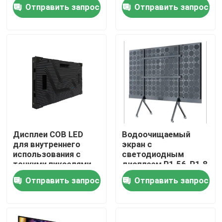
обновления 3840 Гц
светодиодным
Отправить запрос
Отправить запрос
освещением
О нас
Экскурсия по заводу
Контроль качества
Свяжитесь с нами
Дисплеи COB LED
Водоочищаемый
для внутреннего
экран с
Новости
использования с
светодиодным
тонкими пикселями
дисплеем P1.56-P1.8
полный цвет
Отправить запрос
Отправить запрос
Запросите цитату
На открытом воздухе дисплей приведенный полног