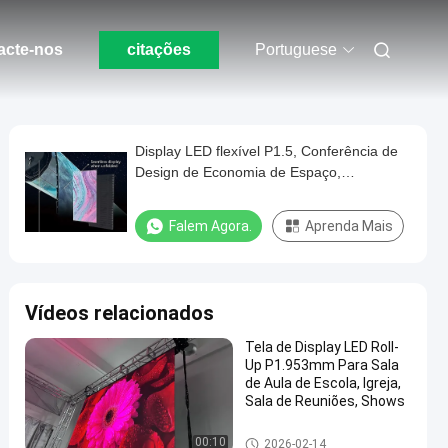
acte-nos
citações
Portuguese
Display LED flexível P1.5, Conferência de
Design de Economia de Espaço,
Espetáculos, Teatro
Falem Agora.
Aprenda Mais
Vídeos relacionados
Tela de Display LED Roll-
Up P1.953mm Para Sala
de Aula de Escola, Igreja,
Sala de Reuniões, Shows
Display de rolagem LED
00:10
2026-02-14