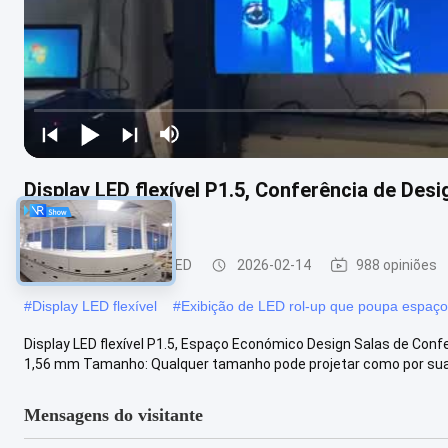
Display LED flexível P1.5, Conferência de Des
Teatro
Display de rolagem LED
2026-02-14
988 opiniões
#
Display LED flexível
#
Exibição de LED rol-up que poupa espaço
Display LED flexível P1.5, Espaço Económico Design Salas de Con
1,56 mm Tamanho: Qualquer tamanho pode projetar como por suas 
Mensagens do visitante