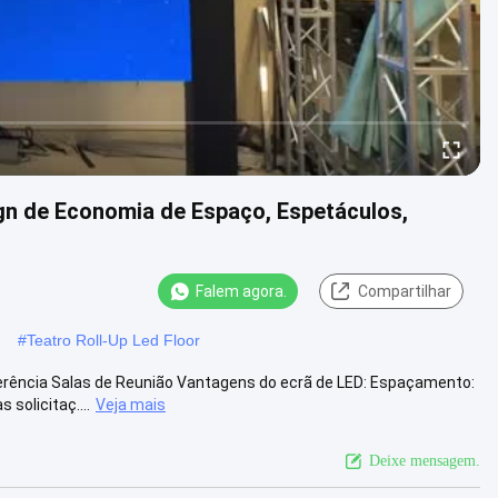
ign de Economia de Espaço, Espetáculos,
Falem agora.
Compartilhar
#
Teatro Roll-Up Led Floor
ferência Salas de Reunião Vantagens do ecrã de LED: Espaçamento:
solicitaç....
Veja mais
Deixe mensagem.