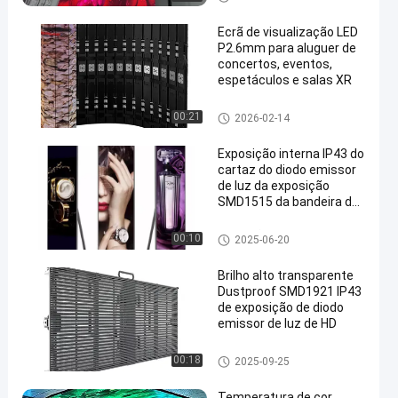
Ecrã de visualização LED
P2.6mm para aluguer de
concertos, eventos,
espetáculos e salas XR
Display de rolagem LED
00:21
2026-02-14
Exposição interna IP43 do
cartaz do diodo emissor
de luz da exposição
SMD1515 da bandeira do
diodo emissor de luz
P1.86
Exposição da bandeira do dio
00:10
2025-06-20
do emissor de luz
Brilho alto transparente
Dustproof SMD1921 IP43
de exposição de diodo
emissor de luz de HD
Telas transparentes do diodo
00:18
2025-09-25
emissor de luz
Temperatura de cor