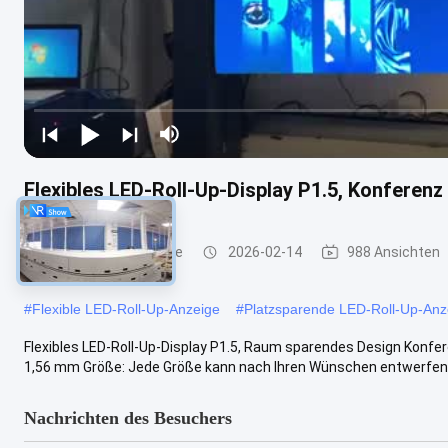
Flexibles LED-Roll-Up-Display P1.5, Konferen
LED-Rollende Anzeige
2026-02-14
988 Ansichten
#
Flexible LED-Roll-Up-Anzeige
#
Platzsparende LED-Roll-Up-Anz
Flexibles LED-Roll-Up-Display P1.5, Raum sparendes Design Konfe
1,56 mm Größe: Jede Größe kann nach Ihren Wünschen entwerfen 
Nachrichten des Besuchers