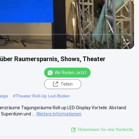
z über Raumersparnis, Shows, Theater
Wir Reden Jetzt.
Teilen
eige
#
Theater Roll-Up Led-Boden
renzräume Tagungsräume Roll-up LED-Display Vorteile: Abstand:
Superdünn und ...
Weitere Informationen
Hinterlassen Sie eine Nachricht.