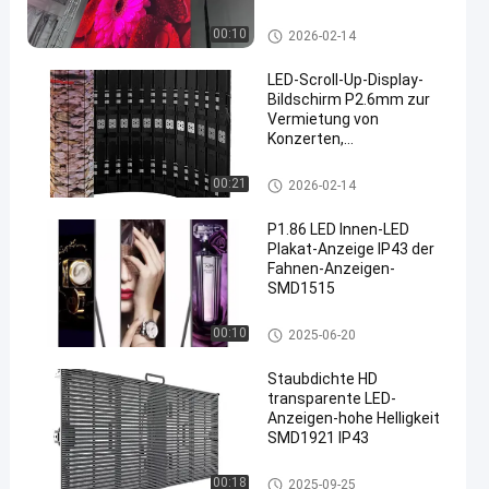
Shows
LED-Rollende Anzeige
00:10
2026-02-14
LED-Scroll-Up-Display-
Bildschirm P2.6mm zur
Vermietung von
Konzerten,
Veranstaltungen, Shows
und XR-Räumen
LED-Rollende Anzeige
00:21
2026-02-14
P1.86 LED Innen-LED
Plakat-Anzeige IP43 der
Fahnen-Anzeigen-
SMD1515
LED-Fahnen-Anzeige
00:10
2025-06-20
Staubdichte HD
transparente LED-
Anzeigen-hohe Helligkeit
SMD1921 IP43
Transparente LED-Schirme
00:18
2025-09-25