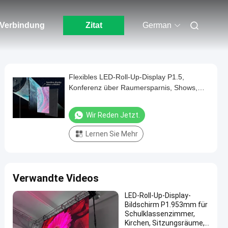
n Verbindung
Zitat
German
Flexibles LED-Roll-Up-Display P1.5,
Konferenz über Raumersparnis, Shows,
Theater
Wir Reden Jetzt.
Lernen Sie Mehr
Verwandte Videos
LED-Roll-Up-Display-
Bildschirm P1.953mm für
Schulklassenzimmer,
Kirchen, Sitzungsräume,