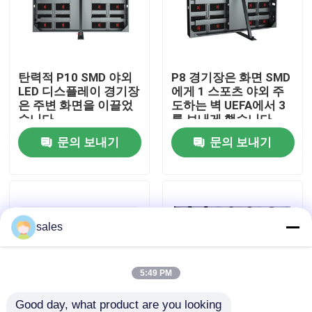
우리 에 관한 것
탄력적 P10 SMD 야외
P8 경기장은 화면 SMD
공장 투어
LED 디스플레이 경기장
에게 1 스포츠 야외 주
은 주변 화면을 이끌었
도하는 벽 UEFA에서 3
습니다
를 보내게 했습니다
품질 관리
문의 보내기
문의 보내기
저희와 연락
뉴스
sales
인용 을 요청 하십시오
5:49 PM
야외 풀 컬러 LED 디스플레이
Good day, what product are you looking 