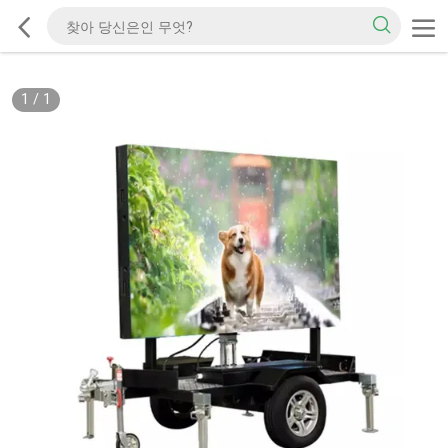
1
/
1