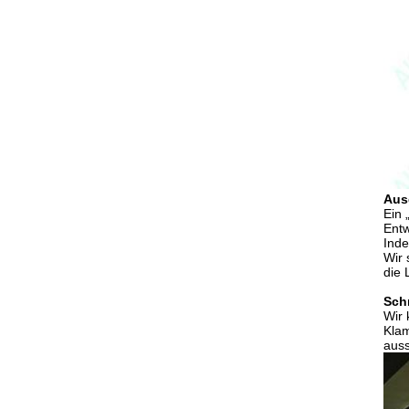
Aus
Ein 
Entw
Inde
Wir 
die 
Sch
Wir 
Klam
auss