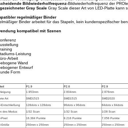
scheidende Bildwiederholfrequenz-
Bildwiederholfrequenz der PROl
gezeichneter Gray Scale
Gray Scale dieser Art von LED-Platte kann se
patibler regelmäßiger Binder
lmäßiger Binder arbeitet für das Stapeln, kein kundenspezifischer benö
endung kompatibel mit Szenen
onferenz
usstellung
raining
tadiums-Leistung
üro-Arbeit
ebogene Wand
ebogener Entwurf
unde Form
teil
P1.9
P2.6
P2.9
-Neigung
1.953mm
2.604mm
2.976mm
rte Art
SMD1515
SMD1515
SMD2020
-Entschließung
128dots x 128dots
96dots x 96dots
84dots x 84dots
en des Modus
1/32 Scan
1/32 Scan
1/28 Scan
-Pixel
16.384 Punkte
9.216 Punkte
7.056 Punkte
l-Größe
250mm x 250mm
250mm x 250mm
250mm x 250mm