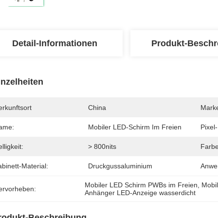
Detail-Informationen
Produkt-Beschr
inzelheiten
rkunftsort
China
Mark
ame:
Mobiler LED-Schirm Im Freien
Pixel
lligkeit:
> 800nits
Farbe
binett-Material:
Druckgussaluminium
Anwe
Mobiler LED Schirm PWBs im Freien
, 
Mobi
ervorheben:
Anhänger LED-Anzeige wasserdicht
rodukt-Beschreibung