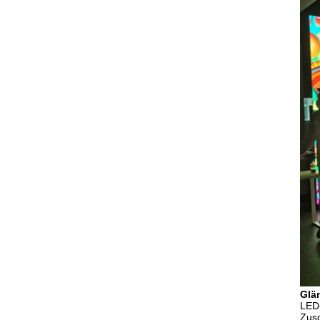
Glä
LED-
Zusc