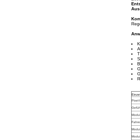
Ent
Aus
Kom
Rege
Anw
K
A
T
S
B
G
G
R
Einzel
Pixel
Gefüh
Modul
Fahr
Modul
Modu