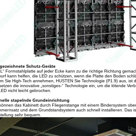
gezeichnete Schutz-Geräte
„L“ Formstahlplatte auf jeder Ecke kann zu die richtige Richtung gema
urf kann helfen, die LED zu schützen, wenn die Platte den Boden schlä
m Sie High-Tech annehmen, HUSTEN Sie Technologie (P1.9) aus, ist der
setzen die innovative „sonstiges-“ Technologie ein, um die lötende Ve
LED nicht leicht gebrochen.
nelle stapelnde Grundeinrichtung
können das Kabinett durch Fliegenstange mit einem Bindersystem ob
mernsatz und dem Grundstandsystem auch schnell installieren. Das ist
tellung sehr bequem.