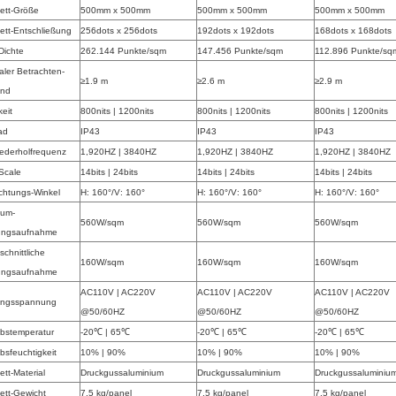
ett-Größe
500mm x 500mm
500mm x 500mm
500mm x 500mm
ett-Entschließung
256dots x 256dots
192dots x 192dots
168dots x 168dots
Dichte
262.144 Punkte/sqm
147.456 Punkte/sqm
112.896 Punkte/sq
aler Betrachten-
≥1.9 m
≥2.6 m
≥2.9 m
and
keit
800nits | 1200nits
800nits | 1200nits
800nits | 1200nits
ad
IP43
IP43
IP43
iederholfrequenz
1,920HZ | 3840HZ
1,920HZ | 3840HZ
1,920HZ | 3840HZ
Scale
14bits | 24bits
14bits | 24bits
14bits | 24bits
chtungs-Winkel
H: 160°/V: 160°
H: 160°/V: 160°
H: 160°/V: 160°
um-
560W/sqm
560W/sqm
560W/sqm
tungsaufnahme
schnittliche
160W/sqm
160W/sqm
160W/sqm
tungsaufnahme
AC110V | AC220V
AC110V | AC220V
AC110V | AC220V
angsspannung
@50/60HZ
@50/60HZ
@50/60HZ
ebstemperatur
-20℃ | 65℃
-20℃ | 65℃
-20℃ | 65℃
ebsfeuchtigkeit
10% | 90%
10% | 90%
10% | 90%
ett-Material
Druckgussaluminium
Druckgussaluminium
Druckgussaluminiu
ett-Gewicht
7,5 kg/panel
7,5 kg/panel
7,5 kg/panel