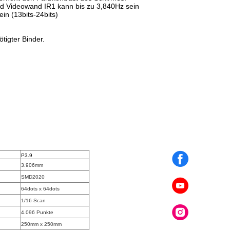
ed Videowand IR1 kann bis zu 3,840Hz sein
in (13bits-24bits)
tigter Binder.
P3.9
3.906mm
SMD2020
64dots x 64dots
1/16 Scan
4.096 Punkte
250mm x 250mm