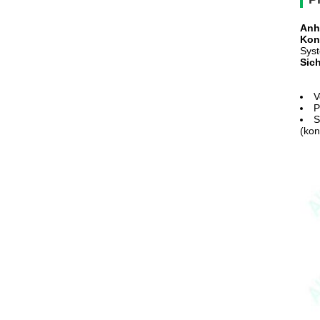
Anh
Kon
Syst
Sic
V
P
S
(kon