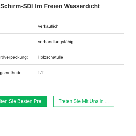
Schirm-SDI Im Freien Wasserdicht
Verkäuflich
Verhandlungsfähig
rdverpackung:
Holzschatulle
ngsmethode:
T/T
lten Sie Besten Preis
Treten Sie Mit Uns In Verbindung