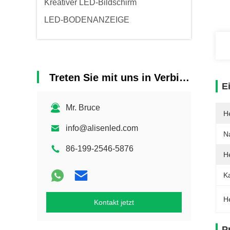
Kreativer LED-Bildschirm
LED-BODENANZEIGE
Treten Sie mit uns in Verbindung
E
Mr. Bruce
He
info@alisenled.com
N
86-199-2546-5876
He
Ka
H
Kontakt jetzt
P