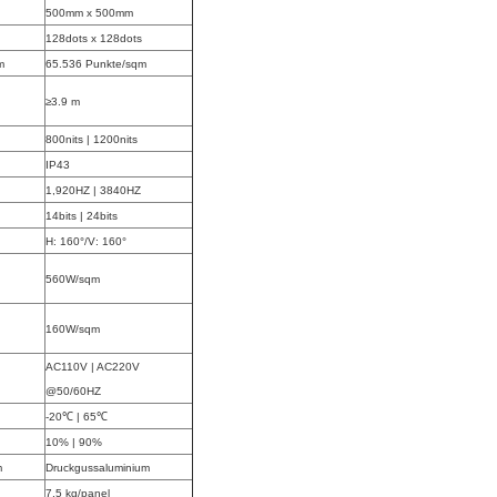
500mm x 500mm
128dots x 128dots
m
65.536 Punkte/sqm
≥3.9 m
800nits | 1200nits
IP43
1,920HZ | 3840HZ
14bits | 24bits
H: 160°/V: 160°
560W/sqm
160W/sqm
AC110V | AC220V
@50/60HZ
-20℃ | 65℃
10% | 90%
m
Druckgussaluminium
7,5 kg/panel