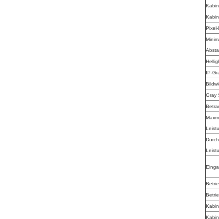
Kabin
Kabin
Pixel-
Minim
Abst
Hellig
IP-Gr
Bildw
Gray 
Betra
Maxm
Leis
Durch
Leis
Eing
Betri
Betri
Kabin
Kabin