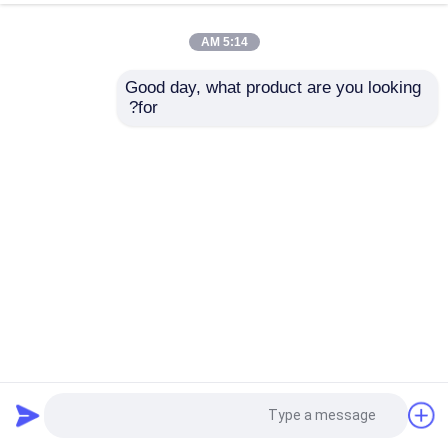
5:14 AM
Good day, what product are you looking 
for?
شاشة أرضية مرنة قابلة للطي P1.5 P2.6 P3.91 GOB عرض
LED قابلة للطي
شاشة عرض LED أرضية
2026-02-14