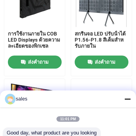
เกี่ยวกับเรา
การใช้งานภายใน COB
สกรีนจอ LED ปรับน้ําได้
ทัวร์โรงงาน
LED Displays ด้วยความ
P1.56-P1.8 สีเต็มสําห
ละเอียดของพิกเซล
รับภายใน
การควบคุมคุณภาพ
ส่งคำถาม
ส่งคำถาม
ติดต่อเรา
ข่าว
sales
ขอคําอ้างอิง
11:01 PM
จอแสดงผล LED สีเต็มรูปแบบกลางแจ้ง
Good day, what product are you looking 