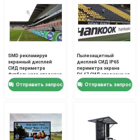
SMD рекламируя
Пылезащитный
экранный дисплей
дисплей СИД IP65
СИД периметра
периметра экрана
футбольного стадиона
P6.67 СИД стадиона на
стены IP54 СИД
открытом воздухе
Отправить запрос
Отправить запрос