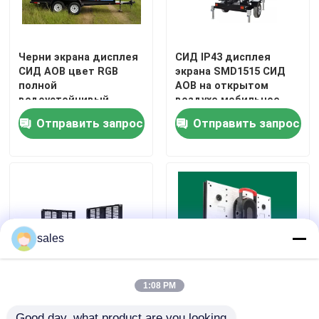
Черни экрана дисплея
СИД IP43 дисплея
СИД AOB цвет RGB
экрана SMD1515 СИД
полной
AOB на открытом
водоустойчивый
воздухе мобильное
полный
мобильное
Отправить запрос
Отправить запрос
Домой
sales
Продукты
1:08 PM
СИД DVI на открытом
Идеальное решение
VR-шоу
Good day, what product are you looking 