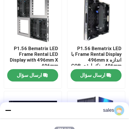
P1.56 Bematrix LED
P1.56 Bematrix LED
Frame Rental Display با
Frame Rental LED
اندازه 496mm x
Display with 496mm X
496mm و تکنولوژی GOB
496mm
ارسال سؤال
ارسال سؤال
خونه
محصولات
sales
نمایش VR