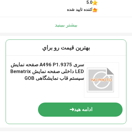
5.0
کننده تایید شده
بیشتر ببینید
بهترين قيمت رو براي
سری A496 P1.9375 صفحه نمایش
LED داخلی صفحه نمایش Bematrix
سیستم قاب نمایشگاهی GOB
496x496mm کابینت آلومینیومی
دایکاست
ادامه هید