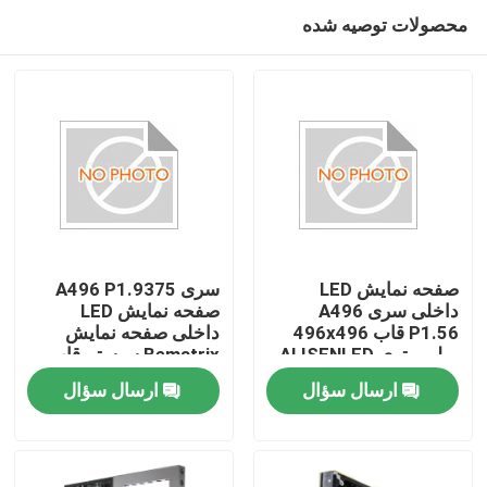
محصولات توصیه شده
صفحه نمایش LED
سری A496 P1.9375
داخلی سری A496
صفحه نمایش LED
P1.56 قاب 496x496
داخلی صفحه نمایش
میلی متری ALISENLED
Bematrix سیستم قاب
کابینت آلومینیومی ریخته
نمایشگاهی GOB
ارسال سؤال
ارسال سؤال
گری دایکاست 90 درجه
496x496mm کابینت
آلومینیومی دایکاست