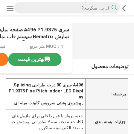
0
/
2
496x496mm کابینت آلومینیومی دایکاست
MOQ：1 متر مربع
قیم
بهترین قیمت
توضیحات محصول
A496 سری 90 درجه طراحی Splicing
,
P1.9375 Fine Pitch Indoor LED Displ
برجسته:
ay
,
پیشروی پشتی سرویس کابینت میله ای
جعبه پرواز با فوم داخلی برای ماژول های L
جزئیات بسته بندی
ED، جعبه تخته سه لا صادراتی، پوشش حبا
ب ضد الکتریسیته ساکن و