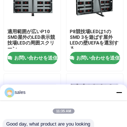
わたしたち に つい て
適用範囲が広いP10
P8競技場LEDは1の
工場 ツアー
SMD屋外のLED表示競
SMD 3を遊ばす屋外
技場LEDの周囲スクリ
LEDの壁UEFAを選別す
ーン
る
品質管理
お問い合わせを送信
お問い合わせを送信
連絡 ください
ニュース
sales
引金 を 求め て ください
11:35 AM
屋外のフル カラーの導かれた表示
Good day, what product are you looking 