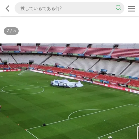
2
/
5