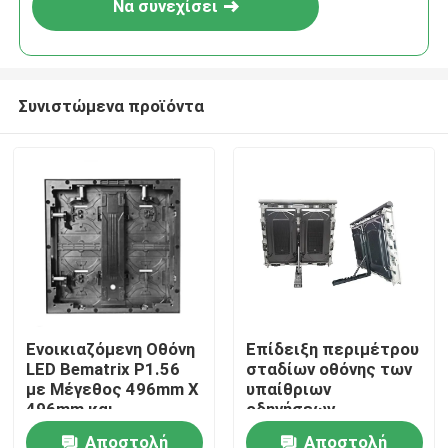
Να συνεχίσει
Συνιστώμενα προϊόντα
Σπίτι
Ενοικιαζόμενη Οθόνη
Επίδειξη περιμέτρου
LED Bematrix P1.56
σταδίων οθόνης των
Προϊόντα
με Μέγεθος 496mm X
υπαίθριων
496mm και
οδηγήσεων
Τεχνολογία GOB για
διαφήμισης SMD P10
Αποστολή
Αποστολή
Εμφάνιση VR