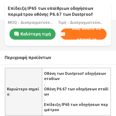
Επίδειξη IP65 των υπαίθριων οδηγήσεων
περιμέτρου οθόνης P6.67 των Dustproof
οδηγήσεων σταδίων
MOQ：Διαπραγματεύσιμος
Τιμή：Διαπραγματεύσιμα
Μας ελάτε σε
Καλύτερη τιμή
επαφή με
Περιγραφή προϊόντων
Οθόνη των Dustproof οδηγήσεων
σταδίων
,
Κυριώτερο σημεί
Οθόνη P6.67 των οδηγήσεων σταδί
ο:
ων
,
Επίδειξη IP65 των οδηγήσεων περ
ιμέτρου