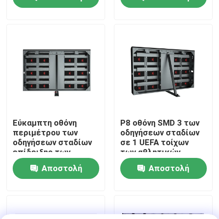
Υψηλή Ποιότητα
Εικόνας
ερώτησης
ερώτησης
Σχετικά με εμάς
Επισκεψή εργοστασίου
Έλεγχος ποιότητας
Επικοινωνήστε μαζί μας
Εύκαμπτη οθόνη
P8 οθόνη SMD 3 των
περιμέτρου των
οδηγήσεων σταδίων
οδηγήσεων σταδίων
σε 1 UEFA τοίχων
Ειδήσεις
επίδειξης των
των αθλητικών
υπαίθριων
υπαίθριων
Αποστολή
Αποστολή
οδηγήσεων P10 SMD
οδηγήσεων
Ζητήστε μια προσφορά
ερώτησης
ερώτησης
Υπαίθρια πλήρης οδηγημένη χρώμα επίδειξη