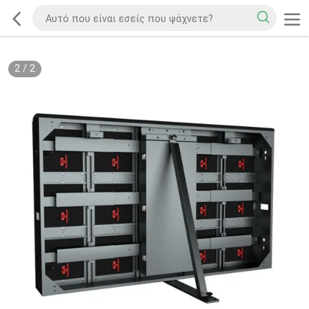
2
/
2