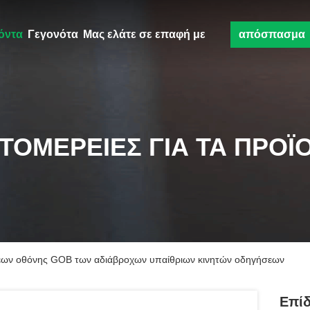
όντα
Γεγονότα
Μας ελάτε σε επαφή με
απόσπασμα
ΤΟΜΈΡΕΙΕΣ ΓΙΑ ΤΑ ΠΡΟΪ
εων οθόνης GOB των αδιάβροχων υπαίθριων κινητών οδηγήσεων
Επί