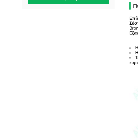
Π
Επί
Σύσ
Bro
Εξα
Η
Η
Τ
κυρτ