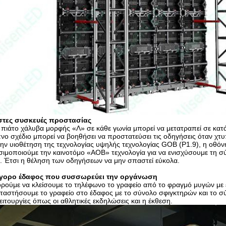
στες συσκευές προστασίας
πιάτο χάλυβα μορφής «Λ» σε κάθε γωνία μπορεί να μετατραπεί σε κατάλ
νο σχέδιο μπορεί να βοηθήσει να προστατεύσει τις οδηγήσεις όταν χτ
ην υιοθέτηση της τεχνολογίας υψηλής τεχνολογίας GOB (P1.9), η οθόνη
ιμοποιούμε την καινοτόμο «AOB» τεχνολογία για να ενισχύσουμε τη 
 Έτσι η θέληση των οδηγήσεων να μην σπαστεί εύκολα.
γορο έδαφος που συσσωρεύει την οργάνωση
ούμε να κλείσουμε το τηλέφωνο το γραφείο από το φραγμό μυγών με 
ταστήσουμε το γραφείο στο έδαφος με το σύνολο σφιγκτηρών και το σύ
λειτουργίες όπως οι αθλητικές εκδηλώσεις και η έκθεση.