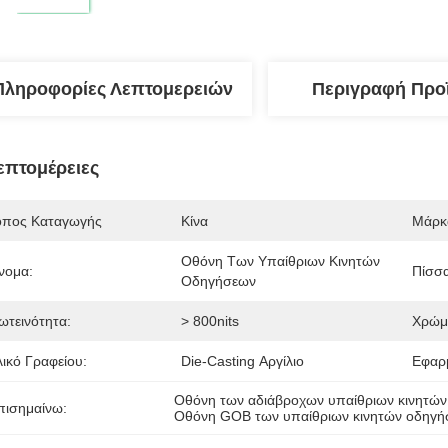
Πληροφορίες Λεπτομερειών
Περιγραφή Προ
επτομέρειες
όπος Καταγωγής
Κίνα
Μάρκ
Οθόνη Των Υπαίθριων Κινητών 
νομα:
Πίσσα
Οδηγήσεων
ωτεινότητα:
> 800nits
Χρώμ
λικό Γραφείου:
Die-Casting Αργίλιο
Εφαρ
Οθόνη των αδιάβροχων υπαίθριων κινητώ
πισημαίνω:
Οθόνη GOB των υπαίθριων κινητών οδηγ