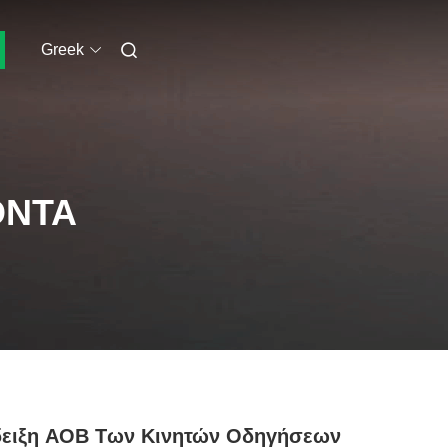
Greek
ΌΝΤΑ
δειξη AOB Των Κινητών Οδηγήσεων