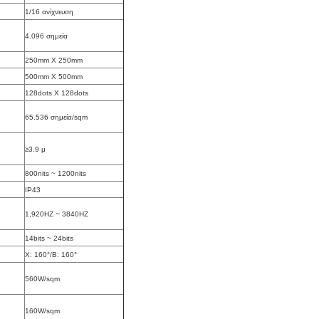
1/16 ανίχνευση
4.096 σημεία
250mm X 250mm
500mm X 500mm
128dots Χ 128dots
65.536 σημεία/sqm
≥3.9 μ
800nits ~ 1200nits
IP43
1,920HZ ~ 3840HZ
14bits ~ 24bits
Χ: 160°/Β: 160°
560W/sqm
160W/sqm