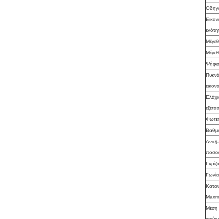
Οδηγ
Εικον
ενότη
Μέγεθ
Μέγεθ
Ψήφισ
Πυκνό
εικον
Ελάχι
εξέτα
Φωτει
Βαθμ
Αναζω
ποσο
Γκρίζ
Γωνία
Καταν
Max
Μέση
ισχύο