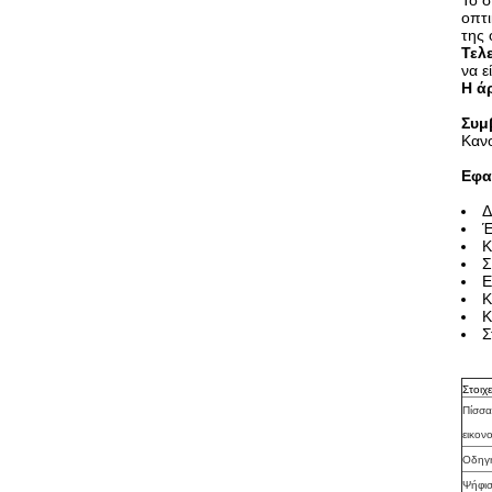
Το 
οπτι
της 
Τελ
να ε
Η ά
Συμ
Κανο
Εφα
Δ
Έ
Κ
Σ
Ε
Κ
Κ
Σ
Στοιχε
Πίσσα
εικον
Οδηγ
Ψήφισ