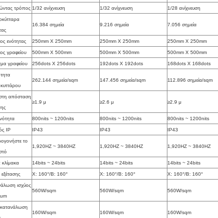
ώντας τρόπος
1/32 ανίχνευση
1/32 ανίχνευση
1/28 ανίχνευση
οκύτταρα
16.384 σημεία
9.216 σημεία
7.056 σημεία
τας
ος ενότητας
250mm X 250mm
250mm X 250mm
250mm X 250mm
ος γραφείου
500mm X 500mm
500mm X 500mm
500mm X 500mm
μα γραφείου
256dots Χ 256dots
192dots Χ 192dots
168dots Χ 168dots
τητα
262.144 σημεία/sqm
147.456 σημεία/sqm
112.896 σημεία/sqm
οκυττάρου
στη απόσταση
≥1.9 μ
≥2.6 μ
≥2.9 μ
σης
νότητα
800nits ~ 1200nits
800nits ~ 1200nits
800nits ~ 1200nits
ός IP
IP43
IP43
IP43
ογονήστε το
1,920HZ ~ 3840HZ
1,920HZ ~ 3840HZ
1,920HZ ~ 3840HZ
στό
α κλίμακα
14bits ~ 24bits
14bits ~ 24bits
14bits ~ 24bits
 εξέτασης
Χ: 160°/Β: 160°
Χ: 160°/Β: 160°
Χ: 160°/Β: 160°
άλωση ισχύος
560W/sqm
560W/sqm
560W/sqm
mum
 κατανάλωση
160W/sqm
160W/sqm
160W/sqm
ς