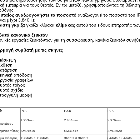
σύστημα σηματοδότησης των οδηγήσεων πάντα γρήγορα συλλαμβάνει τη
κή εμπειρία για τους θεατές. Εν τω μεταξύ, χρησιμοποιώντας τη θέλ
οθόνης.
ευταίος αναζωογονήστε το ποσοστό
αναζωογονεί το ποσοστό του I
ίναι μέχρι 3,840Hz
ριστη γκρίζα
γκρίζα κλίμακα
κλίμακας
αυτού του είδους επιτροπής των 
βατό κανονικό ζευκτόν
νικές εργασίες ζευκτόντων για τη συσσώρευση, κανένα ζευκτόν συνήθει
ρμογή συμβατή με τις σκηνές
ιάσκεψη
κθεση
ατάρτιση
κηνική απόδοση
ργασία γραφείων
υρτός τοίχος
υρτό σχέδιο
τρογγυλή μορφή
ίο
P1.9
P2.6
P2.9
1.953mm
2.604mm
2.976mm
οκυττάρου
ημένος τύπος
SMD1515
SMD1515
SMD2020
μα ενότητας
128dots Χ 128dots
96dots Χ 96dots
84dots Χ 84dots