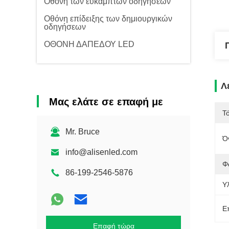
Οθόνη των εύκαμπτων οδηγήσεων
Οθόνη επίδειξης των δημιουργικών
οδηγήσεων
ΟΘΟΝΗ ΔΑΠΕΔΟΥ LED
Λ
Μας ελάτε σε επαφή με
Τ
Mr. Bruce
Ό
info@alisenled.com
Φ
86-199-2546-5876
Υ
Ε
Επαφή τώρα