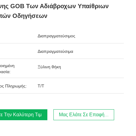
νης GOB Των Αδιάβροχων Υπαίθριων
ητών Οδηγήσεων
Διαπραγματεύσιμος
Διαπραγματεύσιμα
οιημένη
Ξύλινη θήκη
ασία:
ος Πληρωμής:
T/T
ε Την Καλύτερη Τιμή
Μας Ελάτε Σε Επαφή Με