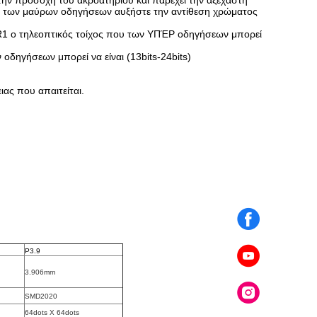
ν προσοχή του ακροατηρίου και παρέχει την αξέχαστη
ηση των μαύρων οδηγήσεων αυξήστε την αντίθεση χρώματος
R1 ο τηλεοπτικός τοίχος που των ΥΠΈΡ οδηγήσεων μπορεί
οδηγήσεων μπορεί να είναι (13bits-24bits)
ας που απαιτείται.
P3.9
3.906mm
SMD2020
64dots Χ 64dots