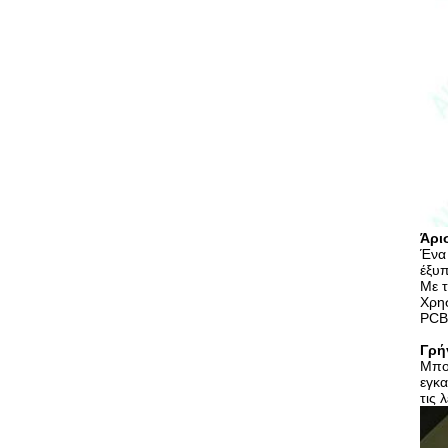
Άρι
Ένα 
έξυπ
Με τ
Χρησ
PCB.
Γρή
Μπορ
εγκα
τις 