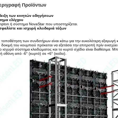
εριγραφή Προϊόντων
δειξη των κινητών οδηγήσεων
τημα ελέγχου
mpton ή σύστημα NovaStar που υποστηρίζεται.
σφαλίστε και ισχυρή κλειδαριά τόξων
 τοποθέτηση των συνδετήρων είναι κάτω για την ευκολότερη εξαγωγή 
 δοκιμή του κουμπιού πρόκειται να εξετάσει την επιτροπή πρίν ενισχύει
ο ισχυρό σύστημα κλειδώματος και το κυρτό σχέδιο είναι διαθέσιμα. Μπ
ή οθόνη από -6° (κυρτό) σε +6° (κοίλο).