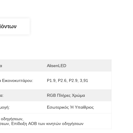
ϊόντων
α
AlisenLED
 Εικονοκυττάρου:
P1.9, P2.6, P2.9, 3,91
α:
RGB Πλήρες Χρώμα
μογή:
Εσωτερικός Ή Υπαίθριος
ν οδηγήσεων
, 
ήσεων
, 
Επίδειξη AOB των κινητών οδηγήσεων