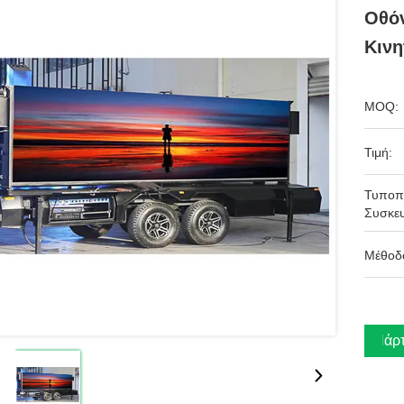
Οθό
Κιν
MOQ:
Τιμή:
Τυποπ
Συσκευ
Μέθοδ
Πάρτ