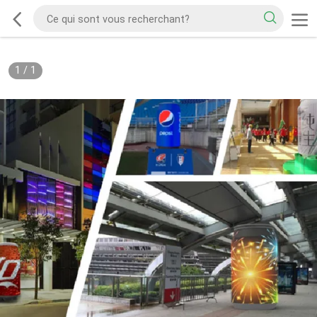
1
/
1