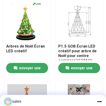
À propos de nous
Visite de l'usine
Contrôle de la qualité
Arbres de Noël Écran
P1.5 GOB Écran LED
LED créatif
créatif pour arbre de
Noël pour centre
Nous contacter
commercial Hôtels
envoyer une
envoyer une
Nouvelles
demande
demande
Demandez un devis
sales
Affichage mené polychrome extérieur