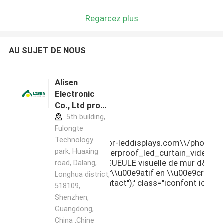
Regardez plus
AU SUJET DE NOUS
Alisen
Electronic
Co., Ltd profil
du fabricant
5th building,
Fulongte
Technology
]],\"picurl\":\"\\/\\/img.fullcolor-leddisplays.com\\/photo
park, Huaxing
tive_led_display_screen_waterproof_led_curtain_video_wall
\\u00e9ress\\u00e9 par votre GUEULE visuelle de mur d&#03
road, Dalang,
e rideau imperm\\u00e9able cr\\u00e9atif en \\u00e9cran
Longhua district,
sername\":\"sales\"}","","","","Contact");' class="iconfont ico
518109,
Shenzhen,
Guangdong,
China ,Chine