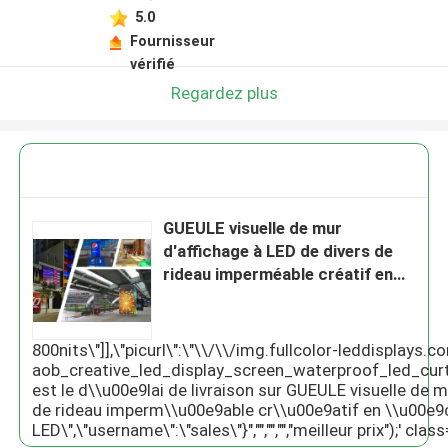
5.0
Fournisseur
vérifié
Regardez plus
GUEULE visuelle de mur
d'affichage à LED de divers de
rideau imperméable créatif en
écran LED
800nits\"]],\"picurl\":\"\\/\\/img.fullcolor-leddisplay
aob_creative_led_display_screen_waterproof_led_curta
est le d\\u00e9lai de livraison sur GUEULE visuelle de
de rideau imperm\\u00e9able cr\\u00e9atif en \\u00e9
LED\",\"username\":\"sales\"}","","","","meilleur prix");' c