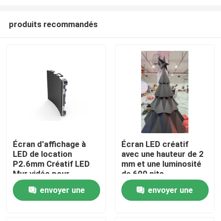
produits recommandés
Écran d'affichage à
Écran LED créatif
LED de location
avec une hauteur de 2
À la maison
P2.6mm Créatif LED
mm et une luminosité
Mur vidéo pour
de 600 nits
événement, studio TV
Produits
envoyer une
envoyer une
demande
demande
Le spectacle VR