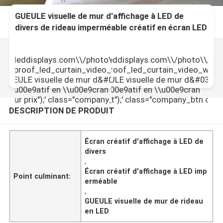
GUEULE visuelle de mur d'affichage à LED de
divers de rideau imperméable créatif en écran LED
ullcolor-leddisplays.com\\/photo\\/pd140351144-
\"picurl\":\"\\/\\/img.fullcolor-leddisplays.com\\/photo\\/p
erproof_led_curtain_video_wall_gob.jpg\",\"subject\":\"Je
e_led_display_screen_waterproof_led_curtain_video_wall_go
e GUEULE visuelle de mur d&#039;affichage \\u00e0 LED de
00e9ress\\u00e9 par votre GUEULE visuelle de mur d&#039;af
cr\\u00e9atif en \\u00e9cran
ideau imperm\\u00e9able cr\\u00e9atif en \\u00e9cran
,"meilleur prix");' class="company_btn greenb intercept">
ame\":\"sales\"}","","","","Contact");' class="company_btn ora
DESCRIPTION DE PRODUIT
Écran créatif d'affichage à LED de
divers
,
Écran créatif d'affichage à LED imp
Point culminant:
erméable
,
GUEULE visuelle de mur de rideau
en LED