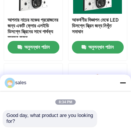
আমাদের সম্বন্ধে
আপনার নাচের মঞ্চের প্রয়োজনের
আকর্ষণীয় বিজ্ঞাপন মেঝে LED
জন্য একটি ফ্লোর এলইডি
ডিসপ্লে স্ক্রিন জন্য নিখুঁত
ডিসপ্লে স্ক্রিনের সাথে পার্থক্য
সমাধান
কারখানা পরিদর্শন
অনুভব করুন
অনুসন্ধান পাঠান
অনুসন্ধান পাঠান
গুণমান নিয়ন্ত্রণ
আমাদের সাথে যোগাযোগ
sales
খবর
8:34 PM
একটি উদ্ধৃতি অনুরোধ করুন
Good day, what product are you looking 
for?
এইচডি ফ্লোর এলইডি ডিসপ্লে
কাস্টমাইজযোগ্য ক্যাবিনেটের
আউটডোর ফুল কালার এলইডি ডিসপ্লে
স্ক্রীন স্টেজ ব্যাকগ্রাউন্ড ইনডোর
আকার 500 * 500 মিমি সহ