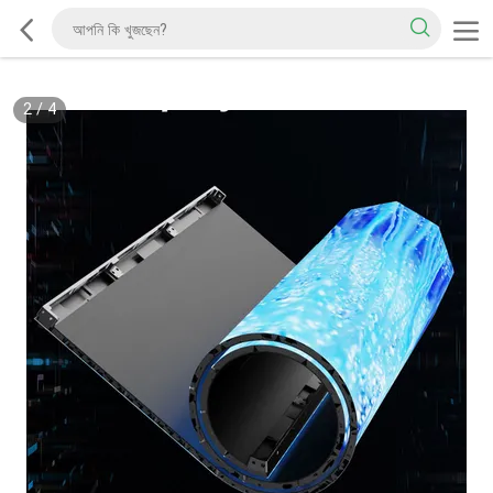
2
/
4