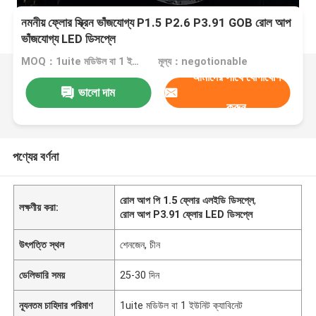
নমনীয় ফ্লোর স্ক্রিন ভাঁজযোগ্য P1.5 P2.6 P3.91 GOB রোল আপ
ভাঁজযোগ্য LED ডিসপ্লে
MOQ：1uite মডিউল বা 1 ইউনিট ক্যাবিনেট
মূল্য：negotionable
আমাদের সাথে যোগাযোগ
ভালো দাম
করুন
পণ্যের বর্ণনা
রোল আপ পি 1.5 ফ্লোর এলইডি ডিসপ্লে
,
লক্ষণীয় করা:
রোল আপ P3.91 ফ্লোর LED ডিসপ্লে
উৎপত্তি স্থল
শেনজেন, চীন
ডেলিভারি সময়
25-30 দিন
ন্যূনতম চাহিদার পরিমাণ
1uite মডিউল বা 1 ইউনিট ক্যাবিনেট