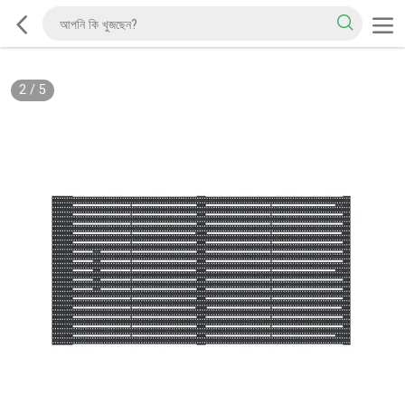
2
/
5