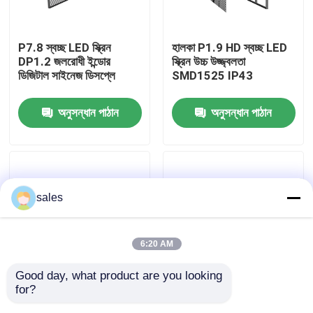
আমাদের সম্বন্ধে
P7.8 স্বচ্ছ LED স্ক্রিন
হালকা P1.9 HD স্বচ্ছ LED
DP1.2 জলরোধী ইন্ডোর
স্ক্রিন উচ্চ উজ্জ্বলতা
ডিজিটাল সাইনেজ ডিসপ্লে
SMD1525 IP43
কারখানা পরিদর্শন
অনুসন্ধান পাঠান
অনুসন্ধান পাঠান
গুণমান নিয়ন্ত্রণ
আমাদের সাথে যোগাযোগ
sales
খবর
6:20 AM
একটি উদ্ধৃতি অনুরোধ করুন
Good day, what product are you looking 
for?
P3.91 স্বচ্ছ LED স্ক্রিন
DVI আউটডোর ট্রান্সপারেন্ট
আউটডোর ফুল কালার এলইডি ডিসপ্লে
ডাস্টপ্রুফ এইচডি ডিজিটাল
LED স্ক্রিন হাই ট্রান্সপারেন্সি