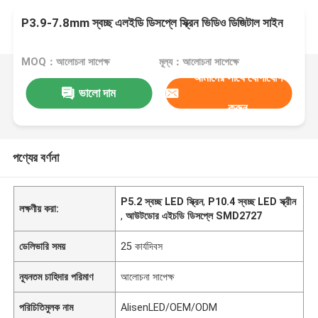
P3.9-7.8mm স্বচ্ছ এলইডি ডিসপ্লে স্ক্রিন ভিডিও ডিজিটাল সাইন
MOQ：আলোচনা সাপেক্ষ
মূল্য：আলোচনা সাপেক্ষে
আমাদের সাথে যোগাযোগ
ভালো দাম
করুন
পণ্যের বর্ণনা
P5.2 স্বচ্ছ LED স্ক্রিন
,
P10.4 স্বচ্ছ LED স্ক্রীন
লক্ষণীয় করা:
,
আউটডোর এইচডি ডিসপ্লে SMD2727
ডেলিভারি সময়
25 কার্যদিবস
ন্যূনতম চাহিদার পরিমাণ
আলোচনা সাপেক্ষ
পরিচিতিমুলক নাম
AlisenLED/OEM/ODM