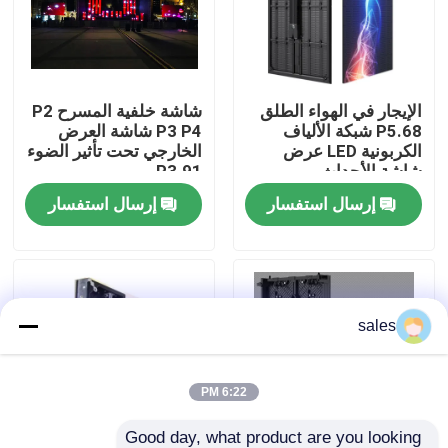
حولنا
الإيجار في الهواء الطلق
شاشة خلفية المسرح P2
جولة في المصنع
P5.68 شبكة الألياف
P3 P4 شاشة العرض
الكربونية LED عرض
الخارجي تحت تأثير الضوء
شاشة الأحداث
P3.91
مراقبة الجودة
إرسال استفسار
إرسال استفسار
اتصل بنا
أخبار
sales
اطلب اقتباس
6:22 PM
شاشة LED ملونة كاملة خارجية
Good day, what product are you looking 