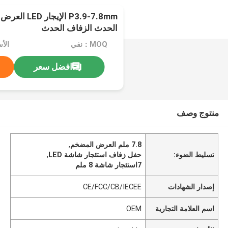
P3.9-7.8mm ال
الحدث الزفاف الحدث
MOQ：نفي
الأسعار
افضل سعر
منتوج وصف
7.8 ملم العرض المضخم
,
تسليط الضوء:
حفل زفاف استئجار شاشة LED
,
7استئجار شاشة 8 ملم
إصدار الشهادات
CE/FCC/CB/IECEE
اسم العلامة التجارية
OEM