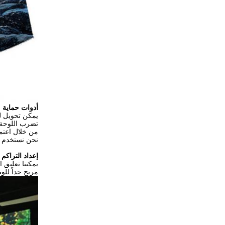
أدوات حماية م
تضرب اللوحة 
من خلال اعتماد تكنولوجيا GOB ((P1.9) عالية التق
نحن نستخدم تقنية "AOB" المبتكرة لتعزيز اتصال اللحام بين اللوحة الـ "LED" و اللوحة
إعداد التراكم
يمكننا تعليق 
مريح جداً للو