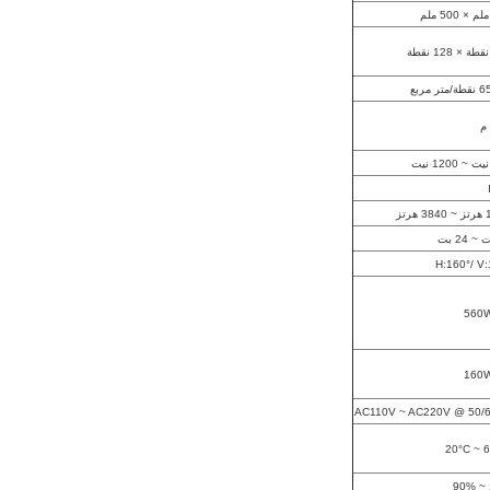
ر مربع
رتز
H:160°/ V:
560
160
AC110V ~ AC220V @ 50/