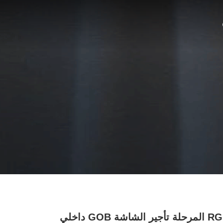
RGB LED المرحلة تأجير الشاشة GOB داخلي