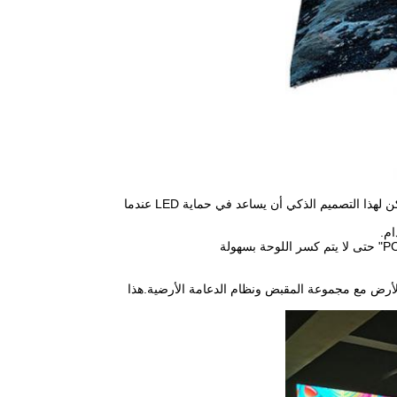
يمكن تحويل لوحة فولاذية على شكل L على كل زاوية في الاتجاه الصحيح لرفع الوحدات. يمكن لهذا التصميم الذكي أن يساعد في حماية LED عندما
الأرض مع مجموعة المقبض ونظام الدعامة الأرضية.هذا