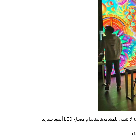
الإشارات LED من سلسلة IR1 PRO دائماً ما تلتقط انتباه الجمهور بسرعة وتوفر تجربة بصرية لا تنسى للمشاهديناستخدام مصباح LED أسود سيزيد