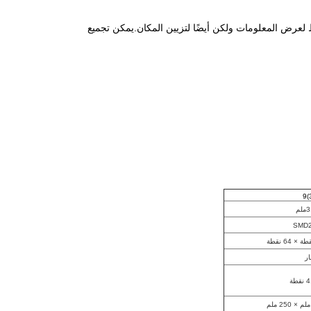
م استخدام شاشة LED من سلسلة IR1 PRO دائمًا ليس فقط لعرض المعلومات ولكن أيضًا لتزيين المكان.يمكن تجميع
لم
SMD
ار
طة