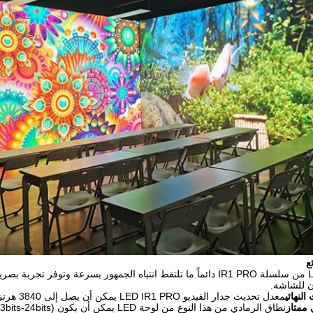
ع
ن للشاشة.
لنهائي
معدل تحديث جدار الفيديو LED IR1 PRO يمكن أن يصل إلى 3840 هرتز
ممتاز
نطاق الرمادي من هذا النوع من لوحة LED يمكن أن يكون (13bits-24bits)