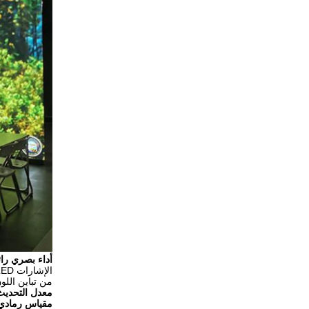
أداء بصري رائ
من تباين اللو
معدل التحديث ا
مقياس رمادي 