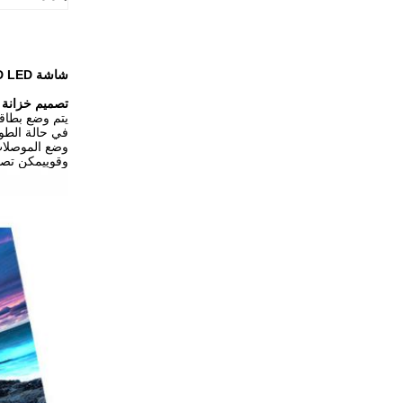
شاشة HD LED على الأرضية شاشة المسرح الخلفية داخلية full color XR التصوير متاح
تصميم خزانة 
يتم وضع بطاق
في حالة الطو
وضع الموصلات
وقوييمكن تصميمه لتكون