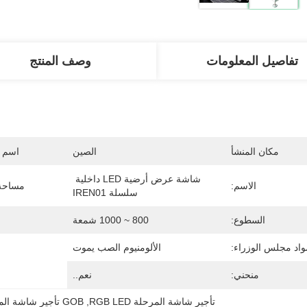
تفاصيل المعلومات
وصف المنتج
مكان المنشأ
الصين
اسم ا
شاشة عرض أرضية LED داخلية 
الاسم:
مساحة 
سلسلة IREN01
السطوع:
800 ~ 1000 شمعة
واد مجلس الوزراء:
الألومنيوم الصب يموت
منحني:
نعم..
تأجير شاشة المرحلة RGB LED
, 
GOB تأجير شاشة المرحلة LED