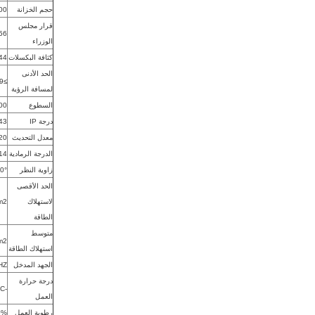
حجم الخزانة
500 ملم × 
قرار مجلس
256 نقطة × 
الوزراء
كثافة البكسلات
62144
الحد الأدنى
≥1.9 م
لمسافة الرؤية
السطوع
800 نيت ~ 
درجة IP
43
معدل التحديث
1920 هرتز
الدرجة الرمادية
14 بت ~ 24 
زاوية النظر
0°
الحد الأقصى
لاستهلاك
m2
الطاقة
متوسط
m2
استهلاك الطاقة
الجهد المدخل
HZ
درجة حرارة
-20°C ~ 65°C
العمل
رطوبة العمل
~ 90%