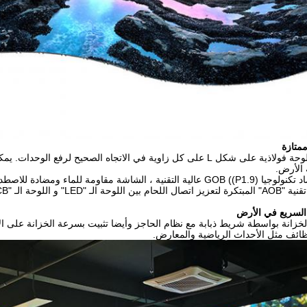
متازة
الأرض.
نية ، الشاشة مقاومة للماء ومضادة للاصطدام.
 الـ "PCB" حتى لا يتم كسر اللوحة بسهولة
 السريع في الأرض
الخزانة بواسطة شريط ذبابة مع نظام الحاجز وأيضا تثبيت بسرعة الخزانة على 
ظائف مثل الأحداث الرياضية والمعارض.