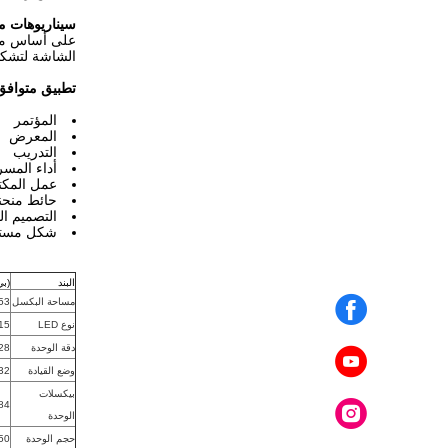
سيناريوهات م
الشاشة لتشكيل
تطبيق متوافق
المؤتمر
المعرض
التدريب
أداء المس
عمل المك
حائط منحن
التصميم ال
شكل مستد
البند
(بي1)
مساحة البكسل
953
نوع LED
15
دقة الوحدة
128 نقطة × 
وضع القيادة
1/32
بيكسلات
6384
الوحدة
حجم الوحدة
250 ملم × 